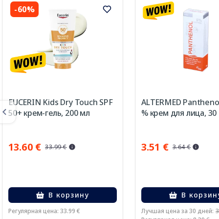
-60%
EUCERIN Kids Dry Touch SPF
ALTERMED Panthenol
50+ крем-гель, 200 мл
% крем для лица, 30 
13.60 €
3.51 €
33.99 €
3.64 €
В корзину
В корзин
Регулярная цена: 33.99 €
Лучшая цена за 30 дней:
3