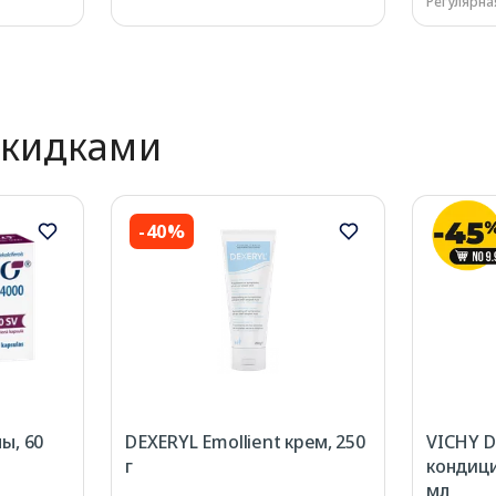
Регулярная
скидками
-40%
ы, 60
DEXERYL Emollient крем, 250
VICHY D
г
кондици
мл