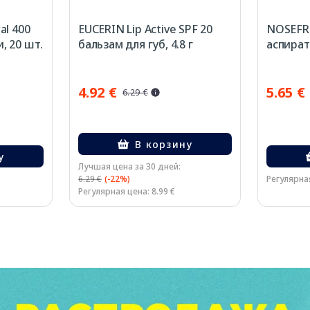
l 400
EUCERIN Lip Active SPF 20
NOSEFRI
и, 20 шт.
бальзам для губ, 4.8 г
аспират
4.92 €
5.65 €
6.29 €
В корзину
у
Лучшая цена за 30 дней:
6.29 €
(-22%)
Регулярная
Регулярная цена: 8.99 €