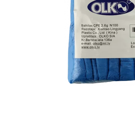
Item
1
of
1
Item
1
of
1