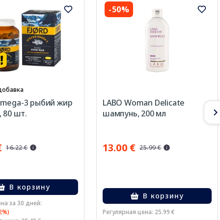
-50%
добавка
Omega-3 рыбий жир
LABO Woman Delicate
 80 шт.
шампунь, 200 мл
€
13.00 €
16.22 €
25.99 €
В корзину
В корзину
на за 30 дней:
32%)
Регулярная цена: 25.99 €