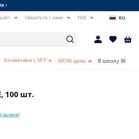
€ !
цевт
Связаться с нами
FAQ
RU
Косметика с SPF ☀️
WOW цены 🔥
В школу 🎒
, 100 шт.
отзывов)