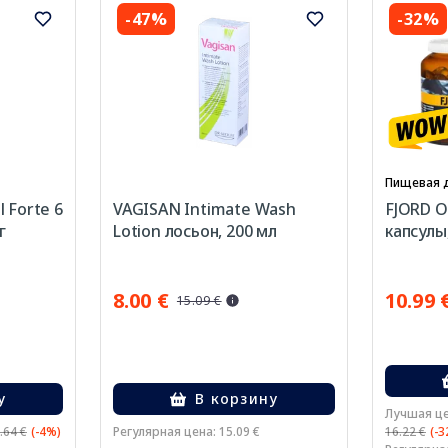
-47%
-32%
Пищевая 
 Forte 6
VAGISAN Intimate Wash
FJORD 
г
Lotion лосьон, 200 мл
капсулы,
8.00 €
10.99 
15.09 €
у
В корзину
Лучшая це
.64 €
(-4%)
Регулярная цена: 15.09 €
16.22 €
(-