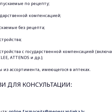
тпускаемые по рецепту;
сударственной компенсацией;
скаемые без рецепта;
тройства;
тройства с государственной компенсацией (включая 
ILEE, ATTENDS и др.);
ы из ассортимента, имеющегося в аптеках.
ЗИ ДЛЯ КОНСУЛЬТАЦИИ:
чта:
online.farmaceits@menessaptieka.lv