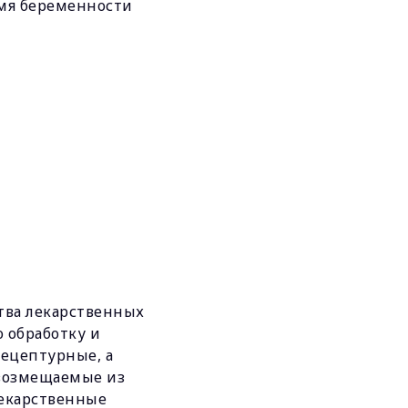
мя беременности
тва лекарственных
 обработку и
рецептурные, а
 возмещаемые из
Лекарственные