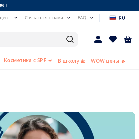
€ !
цевт
Связаться с нами
FAQ
RU
Косметика с SPF ☀️
В школу 🎒
WOW цены 🔥