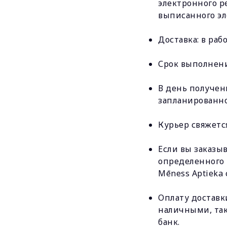
электронного 
выписанного эле
Доставка: в рабо
Срок выполнения
В день получен
запланированно
Курьер свяжется
Если вы заказы
определенного 
Mēness Aptieka 
Оплату доставк
наличными, так
банк.