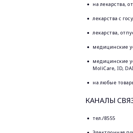
на лекарства, о
лекарства с го
лекарства, отпу
медицинские ус
медицинские ус
MoliCare, ID, DA
на любые товар
КАНАЛЫ СВЯ
тел./8555
Электронная по