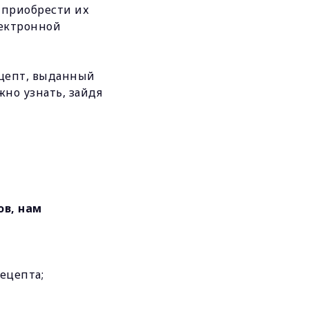
т приобрести их
лектронной
ецепт, выданный
но узнать, зайдя
ов, нам
ецепта;