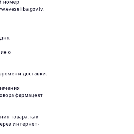
й номер
eveseliba.gov.lv.
дня.
ие о
 времени доставки.
спечения
говора фармацевт
ия товара, как
через интернет-