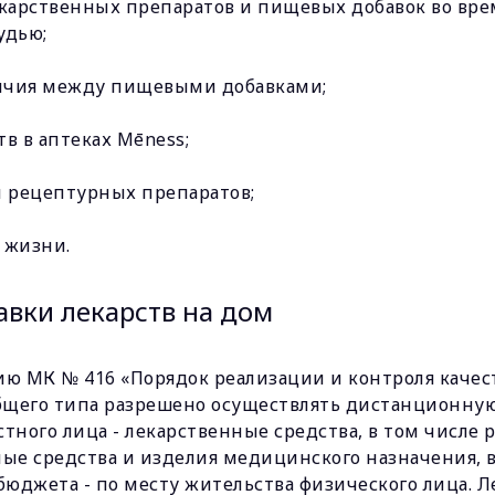
карственных препаратов и пищевых добавок во вре
удью;
ичия между пищевыми добавками;
в в аптеках Mēness;
м рецептурных препаратов;
 жизни.
авки лекарств на дом
ию МК № 416 «Порядок реализации и контроля качес
общего типа разрешено осуществлять дистанционную
астного лица - лекарственные средства, в том числе 
ные средства и изделия медицинского назначения,
бюджета - по месту жительства физического лица. 