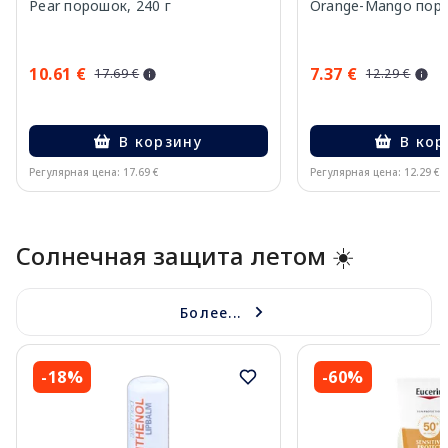
Pear порошок, 240 г
Orange-Mango поро
10.61 €
7.37 €
17.69 €
12.29 €
В корзину
В кор
Регулярная цена: 17.69 €
Регулярная цена: 12.29 €
Page 1 of 10
Солнечная защита летом ☀️
Более...
-18%
-60%