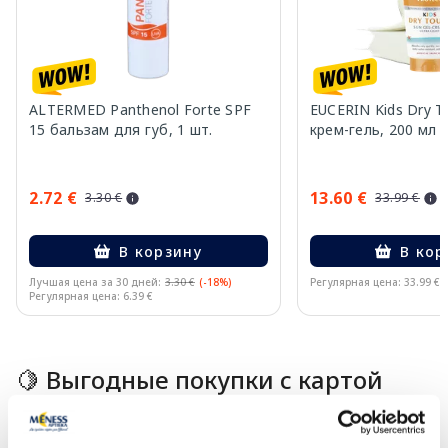
ALTERMED Panthenol Forte SPF
EUCERIN Kids Dry T
15 бальзам для губ, 1 шт.
крем-гель, 200 мл
2.72 €
13.60 €
3.30 €
33.99 €
В корзину
В кор
Лучшая цена за 30 дней:
3.30 €
(-18%)
Регулярная цена: 33.99 €
Регулярная цена: 6.39 €
Page 1 of 10
🍋 Выгодные покупки с картой
Veselība