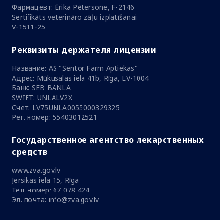
Фармацевт: Ērika Pētersone, F-2146
Sertifikāts veterināro zāļu izplatīšanai
V-1511-25
Реквизиты держателя лицензии
Название: AS "Sentor Farm Aptiekas"
Адрес: Mūkusalas iela 41b, Rīga, LV-1004
Банк: SEB BANLA
SWIFT: UNLALV2X
Счет: LV75UNLA0055000329325
Рег. номер: 55403012521
Государственное агентство лекарственных
средств
www.zva.gov.lv
Jersikas iela 15, Rīga
Тел. номер: 67 078 424
Эл. почта: info@zva.gov.lv