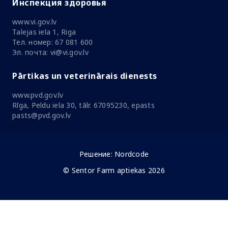
Инспекция здоровья
www.vi.gov.lv
Talejas iela 1, Riga
Тел. номер: 67 081 600
Эл. почта: vi@vi.gov.lv
Pārtikas un veterinārais dienests
www.pvd.gov.lv
Rīga, Peldu iela 30, tālr. 67095230, epasts
pasts@pvd.gov.lv
Решение:
Nordcode
© Sentor Farm aptiekas 2026