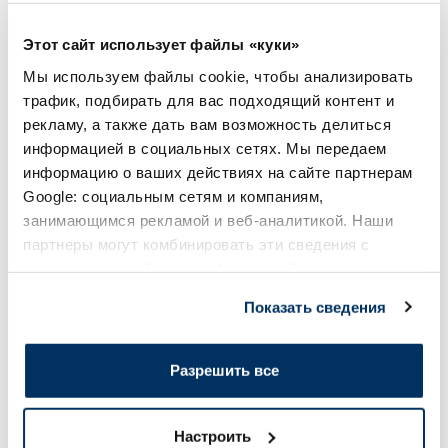
Более...
Этот сайт использует файлы «куки»
Мы используем файлы cookie, чтобы анализировать
-40%
-27%
трафик, подбирать для вас подходящий контент и
рекламу, а также дать вам возможность делиться
информацией в социальных сетях. Мы передаем
информацию о ваших действиях на сайте партнерам
Google: социальным сетям и компаниям,
занимающимся рекламой и веб-аналитикой. Наши
партнеры могут комбинировать эти сведения с
предоставленной вами информацией, а также
Пищевая добавка
данными, которые они получили при использовании
CYMARIC URO Порошок
BABE Lip&Cheek SP
Показать сведения
пакетики, 14 шт.
бальзам для губ, 2
вами их сервисов.
Разрешить все
19.19 €
5.04 €
Лучшая цена за 30 дней
31.99 €
Настроить