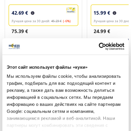
42.69 €
15.99 €
Лучшая цена за 30 дней:
45.23 €
(-6%)
Лучшая цена за 30 дней
75.39 €
24.99 €
В корзину
В кор
Регулярная цена: 75.39 €
Регулярная цена: 24.99 €
Page 1 of 10
Этот сайт использует файлы «куки»
Мы используем файлы cookie, чтобы анализировать
Используйте пункты при
трафик, подбирать для вас подходящий контент и
покупках на
рекламу, а также дать вам возможность делиться
e-menessaptieka.lv
!
информацией в социальных сетях. Мы передаем
информацию о ваших действиях на сайте партнерам
Часто задаваемые вопросы и ответы о пунктах
Google: социальным сетям и компаниям,
занимающимся рекламой и веб-аналитикой. Наши
партнеры могут комбинировать эти сведения с
Сколько пунтков начисляется за