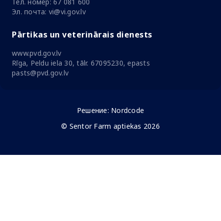
Тел. номер: 67 081 600
Эл. почта: vi@vi.gov.lv
Pārtikas un veterinārais dienests
www.pvd.gov.lv
Rīga, Peldu iela 30, tālr. 67095230, epasts
pasts@pvd.gov.lv
Решение:
Nordcode
© Sentor Farm aptiekas 2026