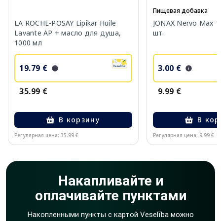
Пищевая добавка
LA ROCHE-POSAY Lipikar Huile
JONAX Nervo Max т
Lavante AP + масло для душа,
шт.
1000 мл
19.79 €
3.00 €
35.99 €
9.99 €
В корзину
В кор
Регулярная цена: 35.99 €
Регулярная цена: 9.99 €
Page 1 of 10
Накапливайте и
оплачивайте пунктами
Накопленными пункты с картой Veselība можно