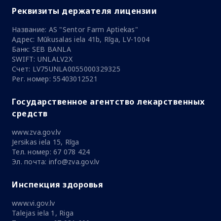
Реквизиты держателя лицензии
Название: AS "Sentor Farm Aptiekas"
Адрес: Mūkusalas iela 41b, Rīga, LV-1004
Банк: SEB BANLA
SWIFT: UNLALV2X
Счет: LV75UNLA0055000329325
Рег. номер: 55403012521
Государственное агентство лекарственных
средств
www.zva.gov.lv
Jersikas iela 15, Rīga
Тел. номер: 67 078 424
Эл. почта: info@zva.gov.lv
Инспекция здоровья
www.vi.gov.lv
Talejas iela 1, Riga