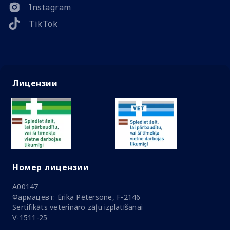
Instagram
TikTok
Лицензии
Номер лицензии
A00147
Фармацевт: Ērika Pētersone, F-2146
Sertifikāts veterināro zāļu izplatīšanai
V-1511-25