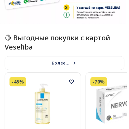
Page 1 of 1
🍋 Выгодные покупки с картой
Veselība
Более...
-45%
-70%