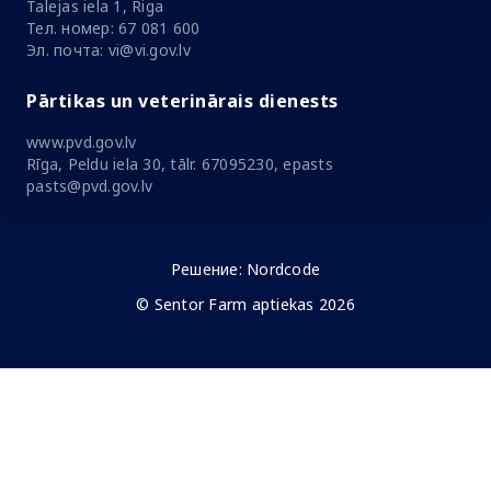
Talejas iela 1, Riga
Тел. номер: 67 081 600
Эл. почта: vi@vi.gov.lv
Pārtikas un veterinārais dienests
www.pvd.gov.lv
Rīga, Peldu iela 30, tālr. 67095230, epasts
pasts@pvd.gov.lv
Решение:
Nordcode
© Sentor Farm aptiekas 2026