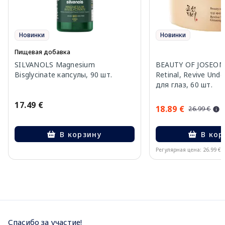
Новинки
Новинки
Пищевая добавка
SILVANOLS Magnesium
BEAUTY OF JOSEON 
Bisglycinate капсулы, 90 шт.
Retinal, Revive Und
для глаз, 60 шт.
17.49 €
18.89 €
26.99 €
В корзину
В кор
Регулярная цена: 26.99 €
Page 1 of 10
Спасибо за участие!