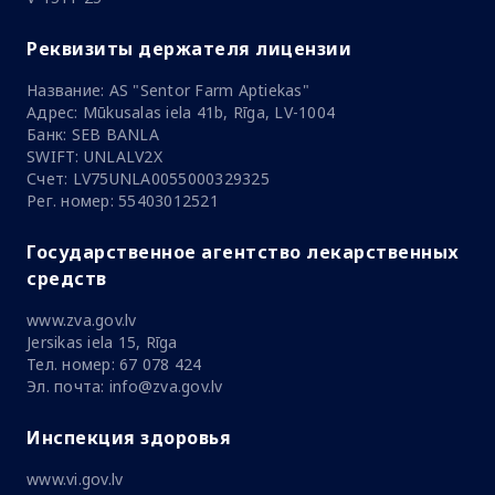
Реквизиты держателя лицензии
Название: AS "Sentor Farm Aptiekas"
Адрес: Mūkusalas iela 41b, Rīga, LV-1004
Банк: SEB BANLA
SWIFT: UNLALV2X
Счет: LV75UNLA0055000329325
Рег. номер: 55403012521
Государственное агентство лекарственных
средств
www.zva.gov.lv
Jersikas iela 15, Rīga
Тел. номер: 67 078 424
Эл. почта: info@zva.gov.lv
Инспекция здоровья
www.vi.gov.lv