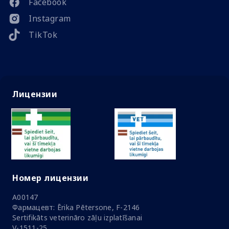
Facebook
Instagram
TikTok
Лицензии
Номер лицензии
A00147
Фармацевт: Ērika Pētersone, F-2146
Sertifikāts veterināro zāļu izplatīšanai
V-1511-25