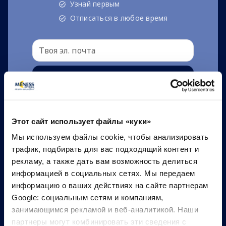
Узнай первым
Отписаться в любое время
Подписаться
Я согласен
политикой конфиденциальности
и
Этот сайт использует файлы «куки»
условиями
*
Мы используем файлы cookie, чтобы анализировать
трафик, подбирать для вас подходящий контент и
рекламу, а также дать вам возможность делиться
информацией в социальных сетях. Мы передаем
информацию о ваших действиях на сайте партнерам
Google: социальным сетям и компаниям,
занимающимся рекламой и веб-аналитикой. Наши
партнеры могут комбинировать эти сведения с