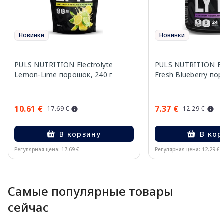
Новинки
Новинки
PULS NUTRITION Electrolyte
PULS NUTRITION Ele
Lemon-Lime порошок, 240 г
Fresh Blueberry пор
10.61 €
7.37 €
17.69 €
12.29 €
В корзину
В кор
Регулярная цена: 17.69 €
Регулярная цена: 12.29 €
Page 1 of 10
Самые популярные товары
сейчас