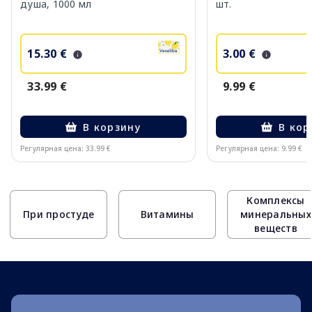
душа, 1000 мл
шт.
15.30 €
3.00 €
33.99 €
9.99 €
В корзину
В кор
Регулярная цена: 33.99 €
Регулярная цена: 9.99 €
Page 1 of 10
Комплексы
При простуде
Витамины
минеральных
веществ