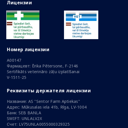
Лицензии
Номер лицензии
A00147
Фармацевт: Ērika Pētersone, F-2146
Sertifikāts veterināro zāļu izplatīšanai
V-1511-25
Реквизиты держателя лицензии
Название: AS "Sentor Farm Aptiekas"
Адрес: Mūkusalas iela 41b, Rīga, LV-1004
Банк: SEB BANLA
SWIFT: UNLALV2X
Счет: LV75UNLA0055000329325