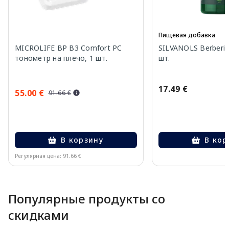
Пищевая добавка
MICROLIFE BP B3 Comfort PC
SILVANOLS Berberin
тонометр на плечо, 1 шт.
шт.
17.49 €
55.00 €
91.66 €
В корзину
В кор
Регулярная цена: 91.66 €
Page 1 of 10
Популярные продукты со
скидками