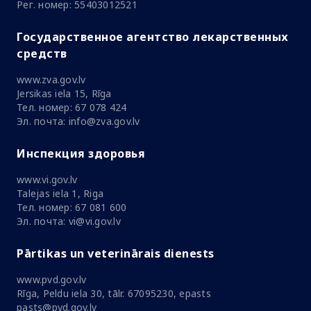
Рег. номер: 55403012521
Государственное агентство лекарственных
средств
www.zva.gov.lv
Jersikas iela 15, Rīga
Тел. номер: 67 078 424
Эл. почта: info@zva.gov.lv
Инспекция здоровья
www.vi.gov.lv
Talejas iela 1, Riga
Тел. номер: 67 081 600
Эл. почта: vi@vi.gov.lv
Pārtikas un veterinārais dienests
www.pvd.gov.lv
Rīga, Peldu iela 30, tālr. 67095230, epasts
pasts@pvd.gov.lv