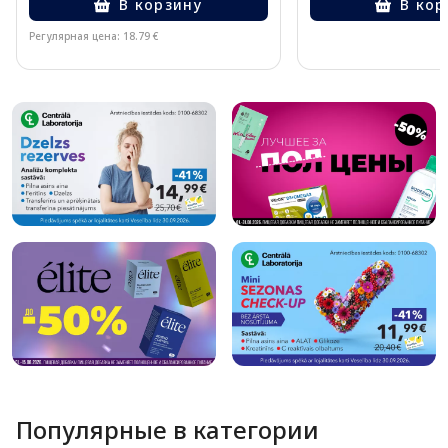
В корзину
В кор
Регулярная цена: 18.79 €
Page 1 of 10
Популярные в категории