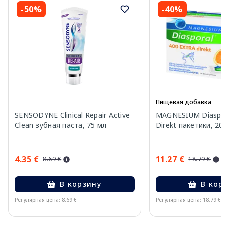
-50%
-40%
Пищевая добавка
SENSODYNE Clinical Repair Active
MAGNESIUM Diaspor
Clean зубная паста, 75 мл
Direkt пакетики, 20
4.35 €
11.27 €
8.69 €
18.79 €
В корзину
В кор
Регулярная цена: 8.69 €
Регулярная цена: 18.79 €
Page 1 of 11