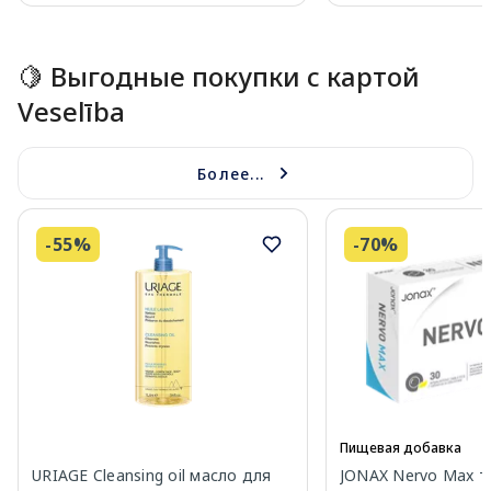
Page 1 of 15
🍋 Выгодные покупки с картой
Veselība
Более...
-55%
-70%
Пищевая добавка
URIAGE Cleansing oil масло для
JONAX Nervo Max т