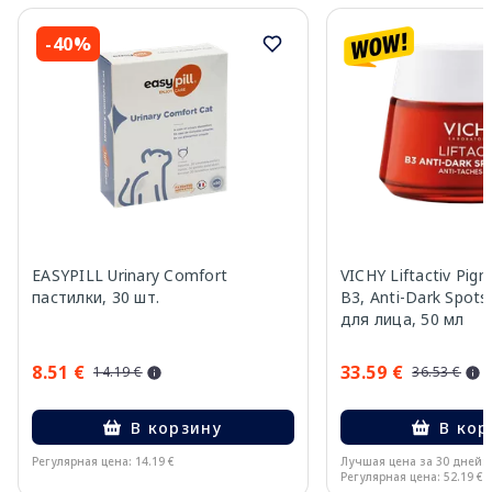
-40%
EASYPILL Urinary Comfort
VICHY Liftactiv Pigm
пастилки, 30 шт.
B3, Anti-Dark Spots
для лица, 50 мл
8.51 €
33.59 €
14.19 €
36.53 €
В корзину
В кор
Регулярная цена: 14.19 €
Лучшая цена за 30 дней:
Регулярная цена: 52.19 €