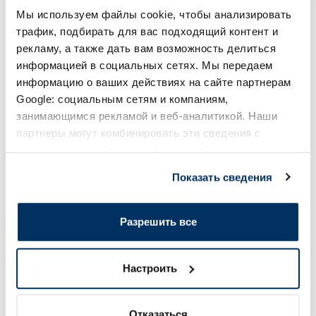
Мы используем файлы cookie, чтобы анализировать
Page 1 of 10
трафик, подбирать для вас подходящий контент и
рекламу, а также дать вам возможность делиться
Солнечная защита летом ☀️
информацией в социальных сетях. Мы передаем
информацию о ваших действиях на сайте партнерам
Более...
Google: социальным сетям и компаниям,
занимающимся рекламой и веб-аналитикой. Наши
партнеры могут комбинировать эти сведения с
-60%
-60%
предоставленной вами информацией, а также
данными, которые они получили при использовании
Показать сведения
вами их сервисов.
Разрешить все
Настроить
EUCERIN Kids Dry Touch SPF 50+
BABE Healthy Aging
крем-гель, 200 мл
солнцезащитное ср
мл
Отказаться