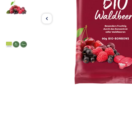
Item
1
of
3
Item
1
of
3