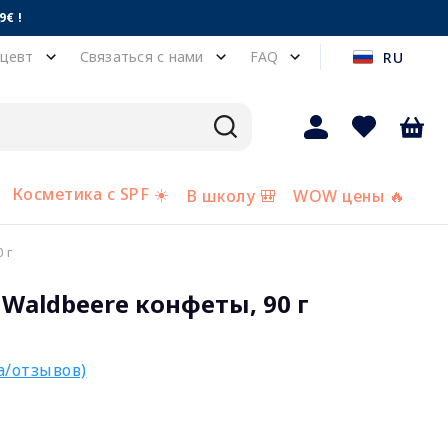
€ !
цевт
Связаться с нами
FAQ
RU
Косметика с SPF ☀️
В школу 🎒
WOW цены 🔥
 г
Waldbeere конфеты, 90 г
а/отзывов)