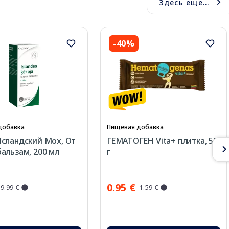
Здесь еще...
-40%
добавка
Пищевая добавка
сландский Мох, От
ГЕМАТОГЕН Vita+ плитка, 50
альзам, 200 мл
г
0.95 €
9.99 €
1.59 €