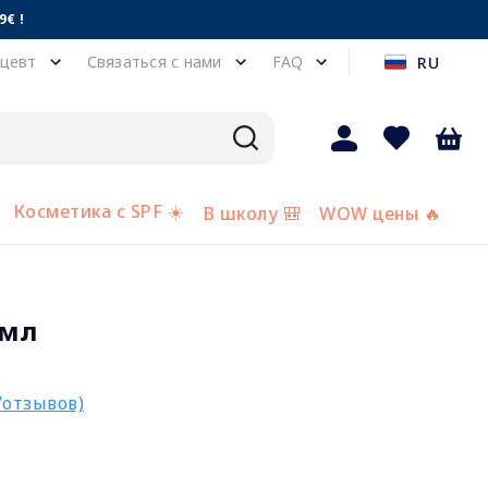
€ !
цевт
Связаться с нами
FAQ
RU
Косметика с SPF ☀️
В школу 🎒
WOW цены 🔥
 мл
/отзывов)