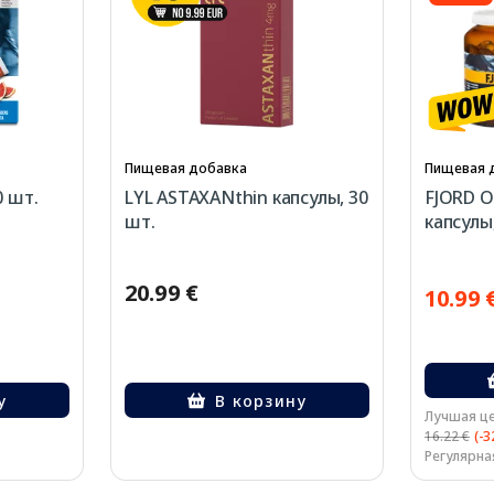
Пищевая добавка
Пищевая 
0 шт.
LYL ASTAXANthin капсулы, 30
FJORD 
шт.
капсулы,
20.99 €
10.99 
у
В корзину
Лучшая це
16.22 €
(-
Регулярная