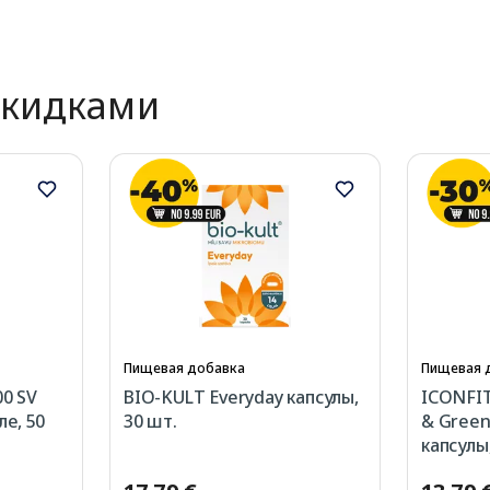
скидками
Пищевая добавка
Пищевая 
0 SV
BIO-KULT Everyday капсулы,
ICONFIT 
е, 50
30 шт.
& Green
капсулы,