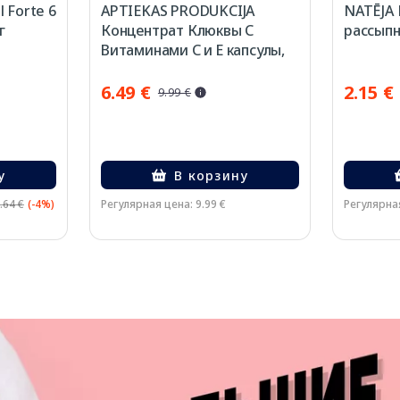
 Forte 6
APTIEKAS PRODUKCIJA
NATĒJA 
г
Концентрат Клюквы С
рассыпн
Витаминами C и Е капсулы,
60 шт.
6.49 €
2.15 €
9.99 €
у
В корзину
.64 €
(-4%)
Регулярная цена: 9.99 €
Регулярная