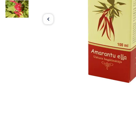
Item
1
of
2
Item
1
of
2