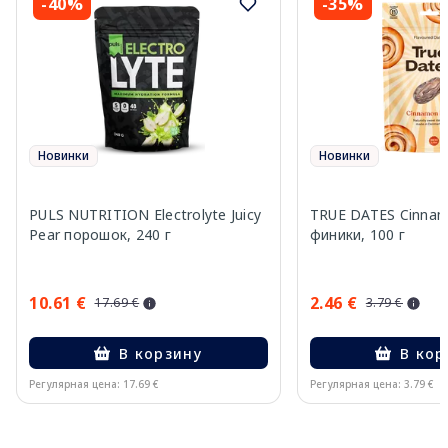
-40%
-35%
Новинки
Новинки
PULS NUTRITION Electrolyte Juicy
TRUE DATES Cinnam
Pear порошок, 240 г
финики, 100 г
10.61 €
2.46 €
17.69 €
3.79 €
В корзину
В кор
Регулярная цена: 17.69 €
Регулярная цена: 3.79 €
Page 1 of 10