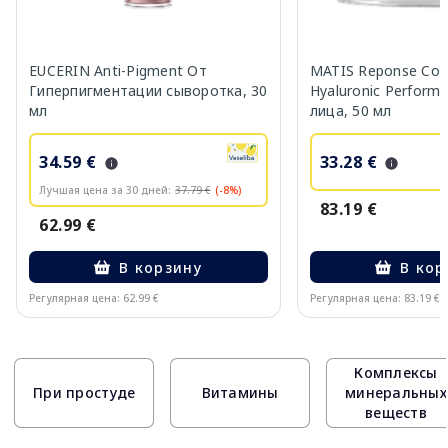
EUCERIN Anti-Pigment От
MATIS Reponse Corr
Гиперпигментации сыворотка, 30
Hyaluronic Perform
мл
лица, 50 мл
34.59 €
33.28 €
Лучшая цена за 30 дней:
37.79 €
(-8%)
83.19 €
62.99 €
В корзину
В кор
Регулярная цена: 62.99 €
Регулярная цена: 83.19 €
Page 1 of 10
Комплексы
При простуде
Витамины
минеральных
веществ