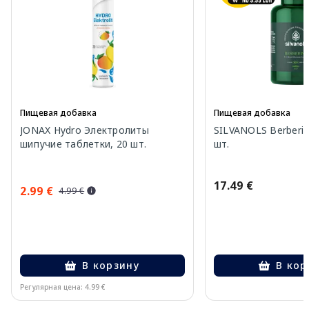
Пищевая добавка
Пищевая добавка
JONAX Hydro Электролиты
SILVANOLS Berberin
шипучие таблетки, 20 шт.
шт.
17.49 €
2.99 €
4.99 €
В корзину
В кор
Регулярная цена: 4.99 €
Page 1 of 10