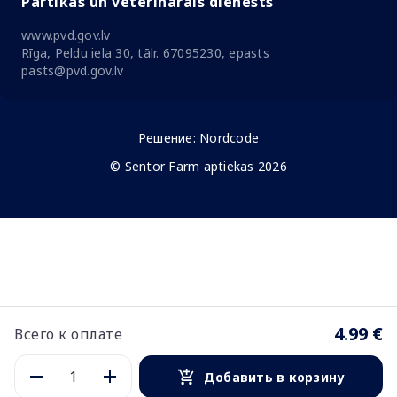
Pārtikas un veterinārais dienests
www.pvd.gov.lv
Rīga, Peldu iela 30, tālr. 67095230, epasts
pasts@pvd.gov.lv
Решение:
Nordcode
© Sentor Farm aptiekas 2026
4.99 €
Всего к оплате
Добавить в корзину