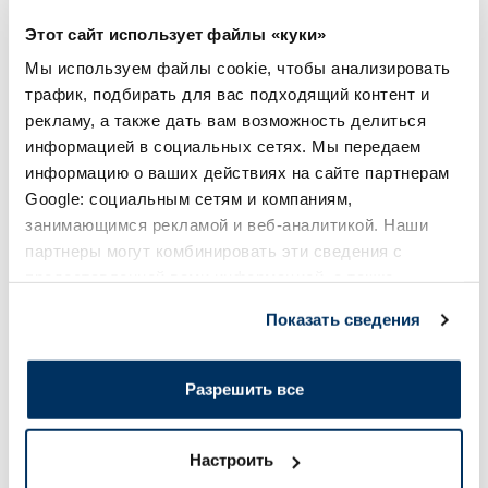
Этот сайт использует файлы «куки»
В корзину
В кор
Мы используем файлы cookie, чтобы анализировать
трафик, подбирать для вас подходящий контент и
рекламу, а также дать вам возможность делиться
Page 1 of 10
информацией в социальных сетях. Мы передаем
Солнечная защита летом ☀️
информацию о ваших действиях на сайте партнерам
Google: социальным сетям и компаниям,
занимающимся рекламой и веб-аналитикой. Наши
Более...
партнеры могут комбинировать эти сведения с
предоставленной вами информацией, а также
данными, которые они получили при использовании
-20%
-50%
Показать сведения
вами их сервисов.
Разрешить все
Настроить