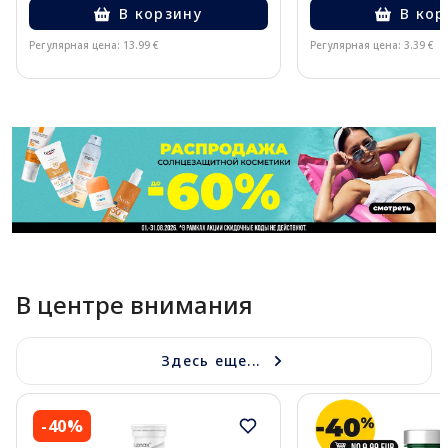
В корзину
В кор
Регулярная цена: 13.99 €
Регулярная цена: 3.39 €
Page 1 of 11
В центре внимания
Здесь еще...
-40%