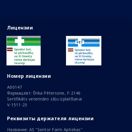
Лицензии
Номер лицензии
A00147
Фармацевт: Ērika Pētersone, F-2146
Sertifikāts veterināro zāļu izplatīšanai
V-1511-25
Реквизиты держателя лицензии
Название: AS "Sentor Farm Aptiekas"