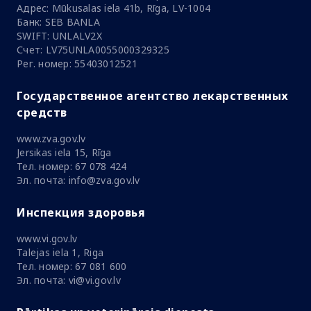
Адрес: Mūkusalas iela 41b, Rīga, LV-1004
Банк: SEB BANLA
SWIFT: UNLALV2X
Счет: LV75UNLA0055000329325
Рег. номер: 55403012521
Государственное агентство лекарственных
средств
www.zva.gov.lv
Jersikas iela 15, Rīga
Тел. номер: 67 078 424
Эл. почта: info@zva.gov.lv
Инспекция здоровья
www.vi.gov.lv
Talejas iela 1, Riga
Тел. номер: 67 081 600
Эл. почта: vi@vi.gov.lv