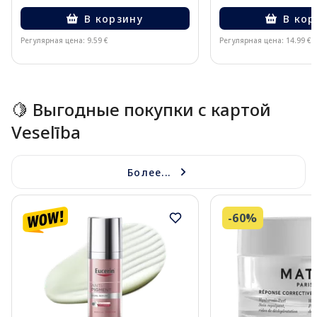
В корзину
В кор
Регулярная цена: 9.59 €
Регулярная цена: 14.99 €
Page 1 of 15
🍋 Выгодные покупки с картой
Veselība
Более...
-60%