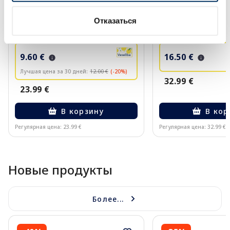
URIAGE Bariesun SPF50+ крем, 50
ISDIN Fotoprotecto
мл
Skin Transparent сп
Отказаться
9.60 €
16.50 €
Лучшая цена за 30 дней:
12.00 €
(-20%)
32.99 €
23.99 €
В корзину
В кор
Регулярная цена: 23.99 €
Регулярная цена: 32.99 €
Page 1 of 10
Новые продукты
Более...