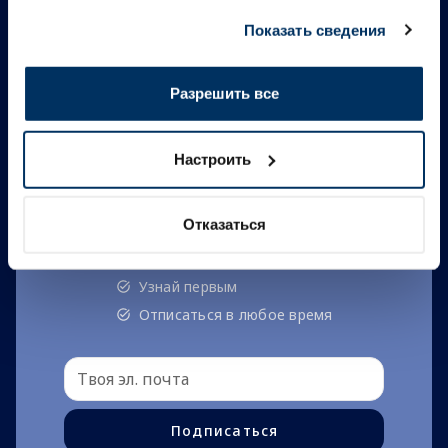
данными, которые они получили при использовании
Показать сведения
вами их сервисов.
Будь всегда с
Разрешить все
нами!
Настроить
Подпишись и получай лучшие
предложения, советы и
Отказаться
скидочные коды.
Узнай первым
Отписаться в любое время
Подписаться