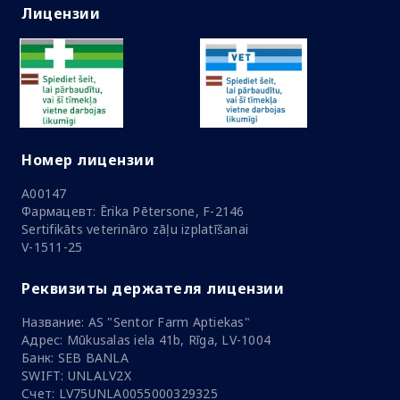
Лицензии
Номер лицензии
A00147
Фармацевт: Ērika Pētersone, F-2146
Sertifikāts veterināro zāļu izplatīšanai
V-1511-25
Реквизиты держателя лицензии
Название: AS "Sentor Farm Aptiekas"
Адрес: Mūkusalas iela 41b, Rīga, LV-1004
Банк: SEB BANLA
SWIFT: UNLALV2X
Счет: LV75UNLA0055000329325