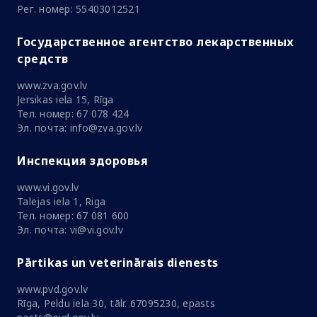
Рег. номер: 55403012521
Государственное агентство лекарственных
средств
www.zva.gov.lv
Jersikas iela 15, Rīga
Тел. номер: 67 078 424
Эл. почта: info@zva.gov.lv
Инспекция здоровья
www.vi.gov.lv
Talejas iela 1, Riga
Тел. номер: 67 081 600
Эл. почта: vi@vi.gov.lv
Pārtikas un veterinārais dienests
www.pvd.gov.lv
Rīga, Peldu iela 30, tālr. 67095230, epasts