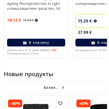
Ageing Photoprotection in Light
солнцезащитное ср
солнцезащитное средство, 50
мл
18.12 €
18.69 €
15.20 €
37.99 €
В корзину
В кор
Лучшая цена за 30 дней:
18.69 €
(-3%)
Регулярная цена: 37.99 €
Регулярная цена: 33.99 €
Page 1 of 10
Новые продукты
Более...
-40%
-40%