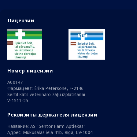
Лицензии
Номер лицензии
A00147
Фармацевт: Ērika Pētersone, F-2146
Sertifikāts veterināro zāļu izplatīšanai
V-1511-25
Реквизиты держателя лицензии
Название: AS "Sentor Farm Aptiekas"
Адрес: Mūkusalas iela 41b, Rīga, LV-1004