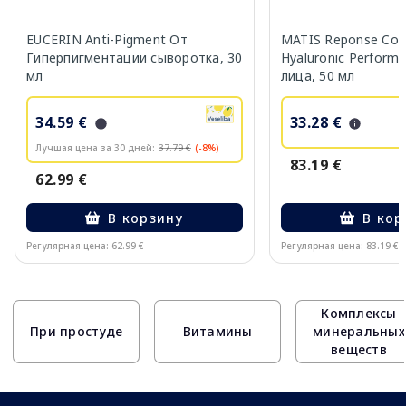
EUCERIN Anti-Pigment От
MATIS Reponse Corr
Гиперпигментации сыворотка, 30
Hyaluronic Perform
мл
лица, 50 мл
34.59 €
33.28 €
Лучшая цена за 30 дней:
37.79 €
(-8%)
83.19 €
62.99 €
В корзину
В кор
Регулярная цена: 62.99 €
Регулярная цена: 83.19 €
Page 1 of 10
Комплексы
При простуде
Витамины
минеральных
веществ