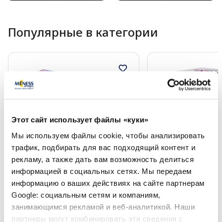
Популярные в категории
Этот сайт использует файлы «куки»
Мы используем файлы cookie, чтобы анализировать
трафик, подбирать для вас подходящий контент и
Безрецептурные лекарства
Безрецептурные лека
рекламу, а также дать вам возможность делиться
информацией в социальных сетях. Мы передаем
MICROLAX 625 mg/90 mg/9 mg/ml
FORLAX 10 г порошо
ректальный раствор, 4 шт.
информацию о ваших действиях на сайте партнерам
Google: социальным сетям и компаниям,
занимающимся рекламой и веб-аналитикой. Наши
Цена
Цена
6.19 €
7.99 €
партнеры могут комбинировать эти сведения с