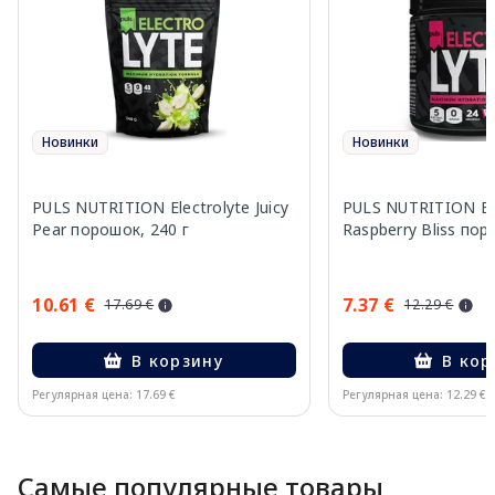
Новинки
Новинки
PULS NUTRITION Electrolyte Juicy
PULS NUTRITION Ele
Pear порошок, 240 г
Raspberry Bliss пор
10.61 €
7.37 €
17.69 €
12.29 €
В корзину
В кор
Регулярная цена: 17.69 €
Регулярная цена: 12.29 €
Page 1 of 10
Самые популярные товары