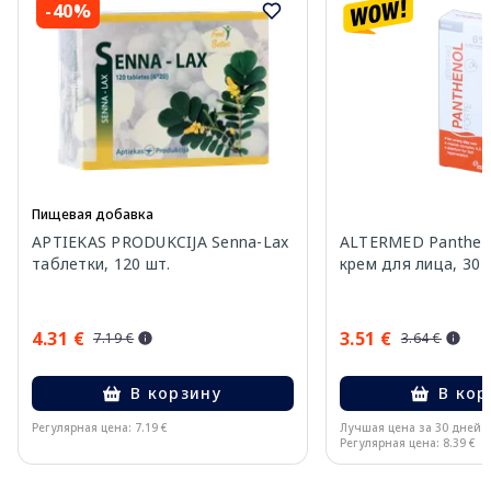
-40%
Пищевая добавка
APTIEKAS PRODUKCIJA Senna-Lax
ALTERMED Pantheno
таблетки, 120 шт.
крем для лица, 30 
4.31 €
3.51 €
7.19 €
3.64 €
В корзину
В кор
Регулярная цена: 7.19 €
Лучшая цена за 30 дней:
Регулярная цена: 8.39 €
Page 1 of 10