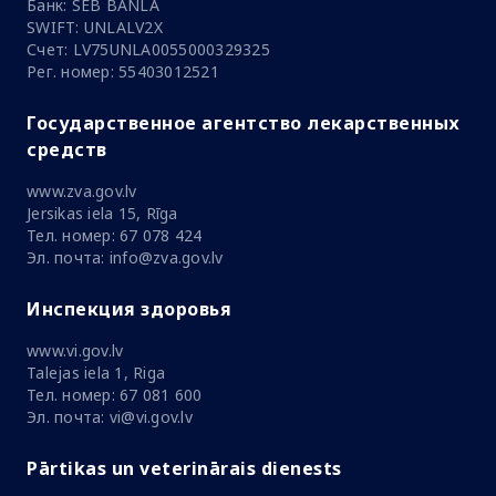
Банк: SEB BANLA
SWIFT: UNLALV2X
Счет: LV75UNLA0055000329325
Рег. номер: 55403012521
Государственное агентство лекарственных
средств
www.zva.gov.lv
Jersikas iela 15, Rīga
Тел. номер: 67 078 424
Эл. почта: info@zva.gov.lv
Инспекция здоровья
www.vi.gov.lv
Talejas iela 1, Riga
Тел. номер: 67 081 600
Эл. почта: vi@vi.gov.lv
Pārtikas un veterinārais dienests