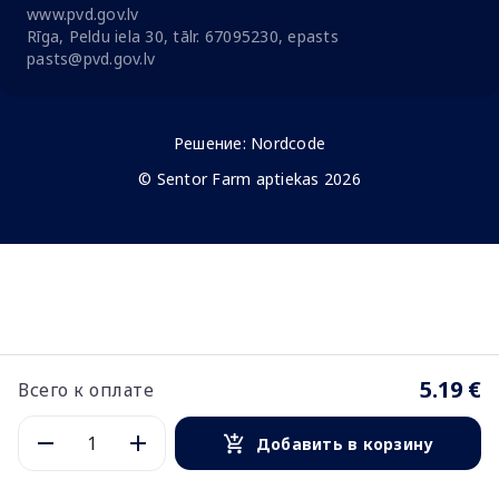
www.pvd.gov.lv
Rīga, Peldu iela 30, tālr. 67095230, epasts
pasts@pvd.gov.lv
Решение:
Nordcode
© Sentor Farm aptiekas 2026
5.19 €
Всего к оплате
Добавить в корзину