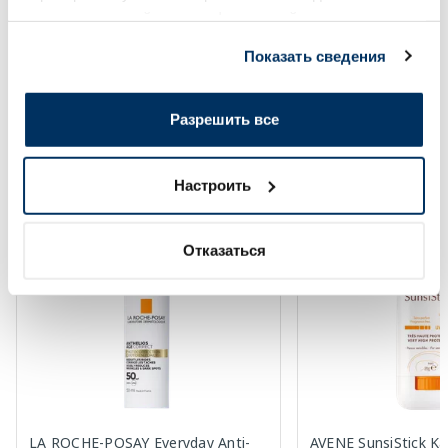
предоставленной вами информацией, а также
данными, которые они получили при использовании
В корзину
В кор
Показать сведения
вами их сервисов.
Page 1 of 10
Разрешить все
Солнечная защита летом ☀️
Настроить
Более...
Отказаться
-60%
LA ROCHE-POSAY Everyday Anti-
AVENE SunsiStick K