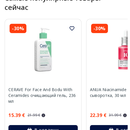
сейчас
-30%
-30%
CERAVE For Face And Bodu With
ANUA Niacinamide 
Ceramides очищающий гель, 236
сыворотка, 30 мл
мл
15.39 €
22.39 €
21.99 €
31.99 €
В корзину
В кор