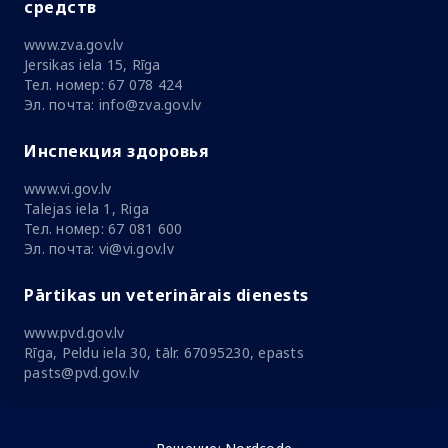
средств
www.zva.gov.lv
Jersikas iela 15, Rīga
Тел. номер: 67 078 424
Эл. почта: info@zva.gov.lv
Инспекция здоровья
www.vi.gov.lv
Talejas iela 1, Riga
Тел. номер: 67 081 600
Эл. почта: vi@vi.gov.lv
Pārtikas un veterinārais dienests
www.pvd.gov.lv
Rīga, Peldu iela 30, tālr. 67095230, epasts
pasts@pvd.gov.lv