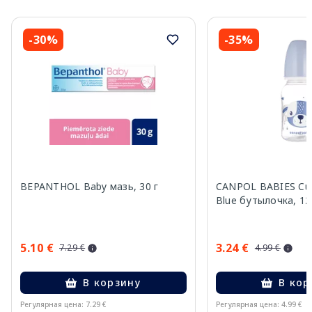
-30%
-35%
BEPANTHOL Baby мазь, 30 г
CANPOL BABIES Cut
Blue бутылочка, 12
5.10 €
3.24 €
7.29 €
4.99 €
В корзину
В кор
Регулярная цена: 7.29 €
Регулярная цена: 4.99 €