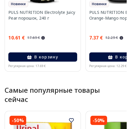
Новинки
Новинки
PULS NUTRITION Electrolyte Juicy
PULS NUTRITION Ele
Pear порошок, 240 г
Orange-Mango поро
10.61 €
7.37 €
17.69 €
12.29 €
В корзину
В кор
Регулярная цена: 17.69 €
Регулярная цена: 12.29 €
Page 1 of 10
Самые популярные товары
сейчас
-50%
-50%