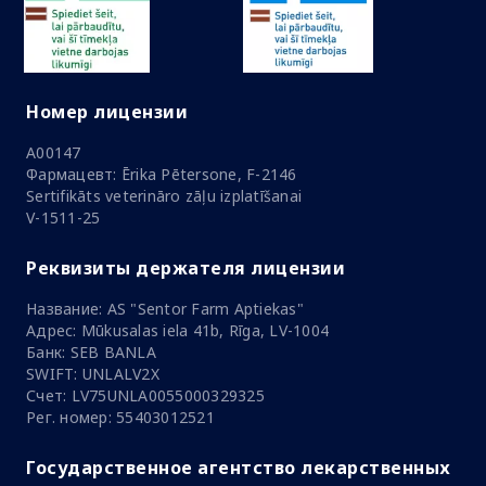
Номер лицензии
A00147
Фармацевт: Ērika Pētersone, F-2146
Sertifikāts veterināro zāļu izplatīšanai
V-1511-25
Реквизиты держателя лицензии
Название: AS "Sentor Farm Aptiekas"
Адрес: Mūkusalas iela 41b, Rīga, LV-1004
Банк: SEB BANLA
SWIFT: UNLALV2X
Счет: LV75UNLA0055000329325
Рег. номер: 55403012521
Государственное агентство лекарственных