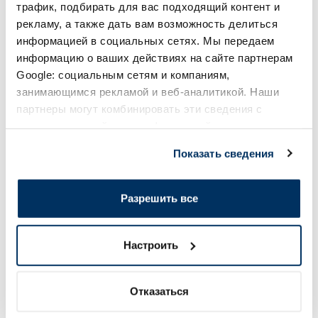
трафик, подбирать для вас подходящий контент и
Page 1 of 10
рекламу, а также дать вам возможность делиться
Солнечная защита летом ☀️
информацией в социальных сетях. Мы передаем
информацию о ваших действиях на сайте партнерам
Google: социальным сетям и компаниям,
Более...
занимающимся рекламой и веб-аналитикой. Наши
партнеры могут комбинировать эти сведения с
предоставленной вами информацией, а также
-60%
-60%
данными, которые они получили при использовании
Показать сведения
вами их сервисов.
Разрешить все
Настроить
EUCERIN Kids Dry Touch SPF 50+
EUCERIN Sun Oil Co
крем-гель, 200 мл
солнцезащитное ср
мл
Отказаться