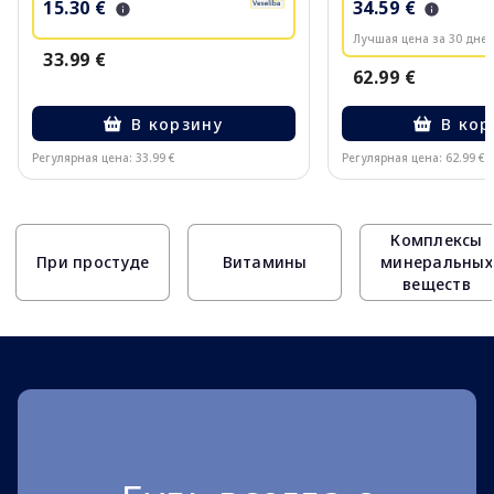
15.30 €
34.59 €
Лучшая цена за 30 дней
33.99 €
62.99 €
В корзину
В кор
Регулярная цена: 33.99 €
Регулярная цена: 62.99 €
Page 1 of 10
Комплексы
При простуде
Витамины
минеральных
веществ