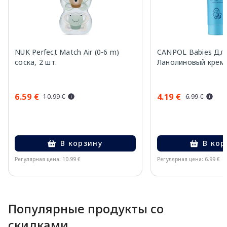
NUK Perfect Match Air (0-6 m)
CANPOL Babies Дл
соска, 2 шт.
Ланолиновый крем,
6.59 €
4.19 €
10.99 €
6.99 €
В корзину
В кор
Регулярная цена: 10.99 €
Регулярная цена: 6.99 €
Page 1 of 10
Популярные продукты со
скидками