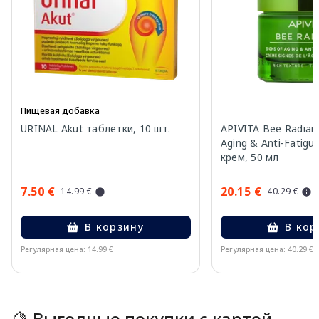
Пищевая добавка
URINAL Akut таблетки, 10 шт.
APIVITA Bee Radiant
Aging & Anti-Fatigu
крем, 50 мл
7.50 €
20.15 €
14.99 €
40.29 €
В корзину
В кор
Регулярная цена: 14.99 €
Регулярная цена: 40.29 €
Page 1 of 15
🍋 Выгодные покупки с картой