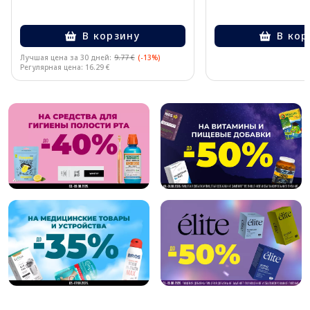
В корзину
В кор
Лучшая цена за 30 дней:
9.77 €
(-13%)
Регулярная цена: 16.29 €
Page 1 of 10