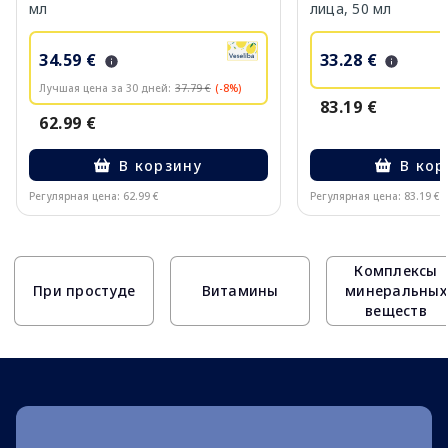
мл
лица, 50 мл
34.59 €
33.28 €
Лучшая цена за 30 дней:
37.79 €
(-8%)
83.19 €
62.99 €
В корзину
В кор
Регулярная цена: 62.99 €
Регулярная цена: 83.19 €
Page 1 of 10
Комплексы
При простуде
Витамины
минеральных
веществ