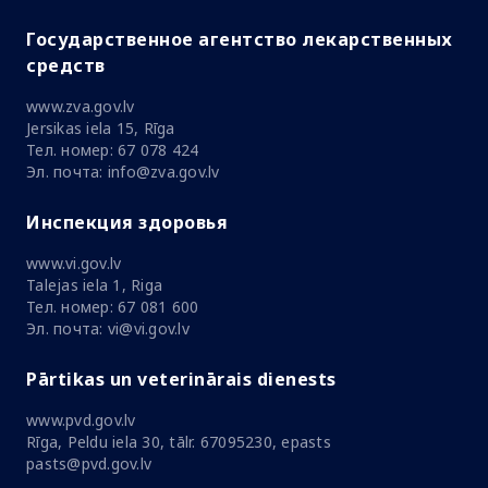
Государственное агентство лекарственных
средств
www.zva.gov.lv
Jersikas iela 15, Rīga
Тел. номер: 67 078 424
Эл. почта: info@zva.gov.lv
Инспекция здоровья
www.vi.gov.lv
Talejas iela 1, Riga
Тел. номер: 67 081 600
Эл. почта: vi@vi.gov.lv
Pārtikas un veterinārais dienests
www.pvd.gov.lv
Rīga, Peldu iela 30, tālr. 67095230, epasts
pasts@pvd.gov.lv