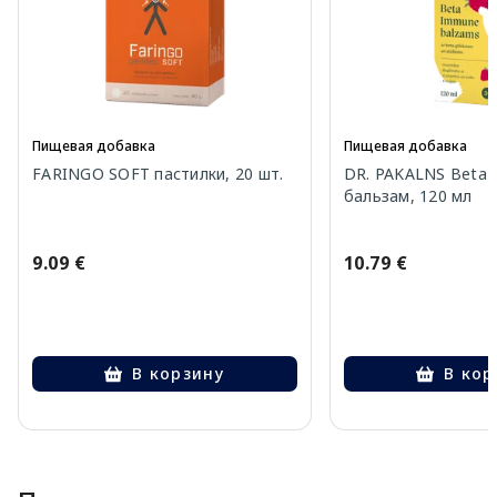
Пищевая добавка
Пищевая добавка
FARINGO SOFT пастилки, 20 шт.
DR. PAKALNS Beta
бальзам, 120 мл
9.09 €
10.79 €
В корзину
В кор
Page 1 of 10