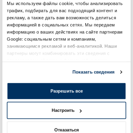
В корзину
В кор
Мы используем файлы cookie, чтобы анализировать
трафик, подбирать для вас подходящий контент и
Page 1 of 5
рекламу, а также дать вам возможность делиться
информацией в социальных сетях. Мы передаем
Солнечная защита летом ☀️
информацию о ваших действиях на сайте партнерам
Google: социальным сетям и компаниям,
занимающимся рекламой и веб-аналитикой. Наши
Более...
партнеры могут комбинировать эти сведения с
предоставленной вами информацией, а также
-60%
-60%
данными, которые они получили при использовании
Показать сведения
вами их сервисов.
Разрешить все
Настроить
EUCERIN Kids Dry Touch SPF 50+
BABE Sunscreen SP
крем-гель, 200 мл
солнцезащитное ср
Отказаться
мл