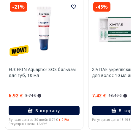
-21%
-45%
EUCERIN Aquaphor SOS бальзам
XIVITAE укрепляющ
для губ, 10 мл
для волос 10 мл ам
6.92 €
7.42 €
8.74 €
13.49 €
В корзину
В кор
Лучшая цена за 30 дней:
8.74 €
(-21%)
Регулярная цена: 13.49 €
Регулярная цена: 12.49 €
Page 1 of 15