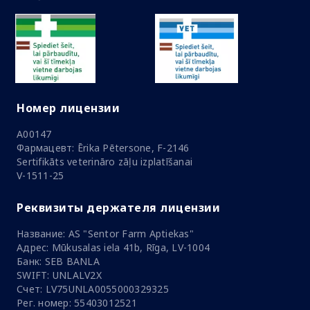
Номер лицензии
A00147
Фармацевт: Ērika Pētersone, F-2146
Sertifikāts veterināro zāļu izplatīšanai
V-1511-25
Реквизиты держателя лицензии
Название: AS "Sentor Farm Aptiekas"
Адрес: Mūkusalas iela 41b, Rīga, LV-1004
Банк: SEB BANLA
SWIFT: UNLALV2X
Счет: LV75UNLA0055000329325
Рег. номер: 55403012521