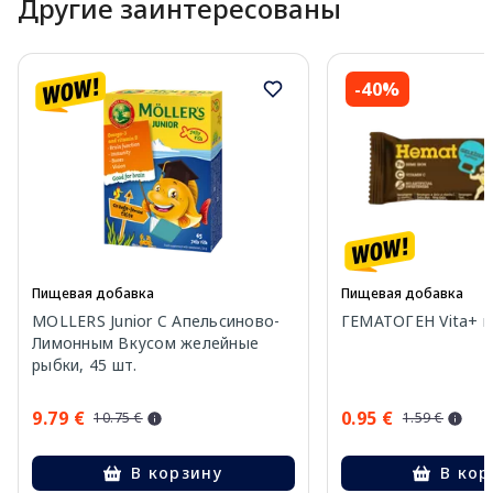
Другие заинтересованы
-40%
Пищевая добавка
Пищевая добавка
MOLLERS Junior C Апельсиново-
ГЕМАТОГЕН Vita+ пл
Лимонным Вкусом желейные
рыбки, 45 шт.
9.79 €
0.95 €
10.75 €
1.59 €
В корзину
В кор