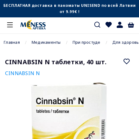
БЕСПЛАТНАЯ доставка в пакоматы UNISEND по всей Латвии
от 9.99€ !
Главная
Медикаменты
При простуде
Для здоровь
CINNABSIN N таблетки, 40 шт.
CINNABSIN N