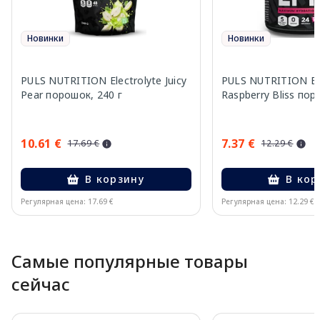
Новинки
Новинки
PULS NUTRITION Electrolyte Juicy
PULS NUTRITION Ele
Pear порошок, 240 г
Raspberry Bliss пор
10.61 €
7.37 €
17.69 €
12.29 €
В корзину
В кор
Регулярная цена: 17.69 €
Регулярная цена: 12.29 €
Page 1 of 10
Самые популярные товары
сейчас