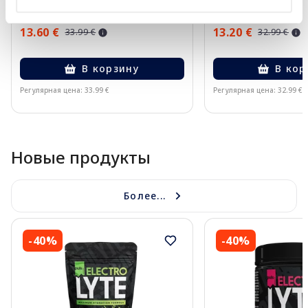
13.60 €
13.20 €
33.99 €
32.99 €
В корзину
В кор
Регулярная цена: 33.99 €
Регулярная цена: 32.99 €
Page 1 of 10
Новые продукты
Более...
-40%
-40%