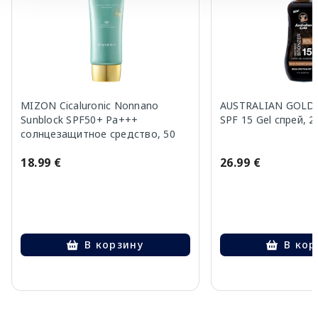
MIZON Cicaluronic Nonnano
AUSTRALIAN GOLD W
Sunblock SPF50+ Pa+++
SPF 15 Gel спрей, 2
солнцезащитное средство, 50
мл
18.99 €
26.99 €
В корзину
В кор
Page 1 of 10