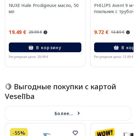
NUXE Huile Prodigieuse масло, 50
PHILIPS Avent 9 м+
мл
поильник с трубочк
19.49 €
9.72 €
29.99 €
13.89 €
В корзину
В кор
Регулярная цена: 29.99 €
Регулярная цена: 13.89 €
Page 1 of 15
🍋 Выгодные покупки с картой
Veselība
Более...
-55%