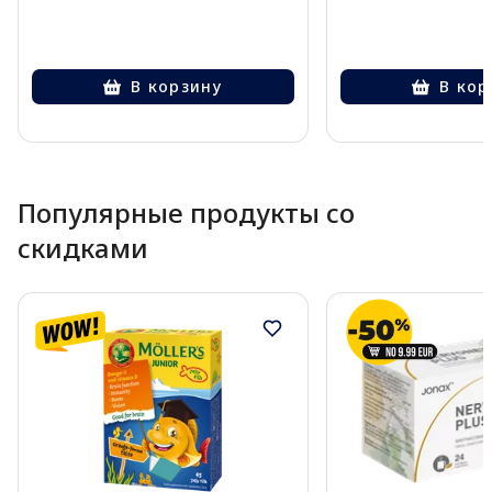
В корзину
В кор
Page 1 of 10
Популярные продукты со
скидками