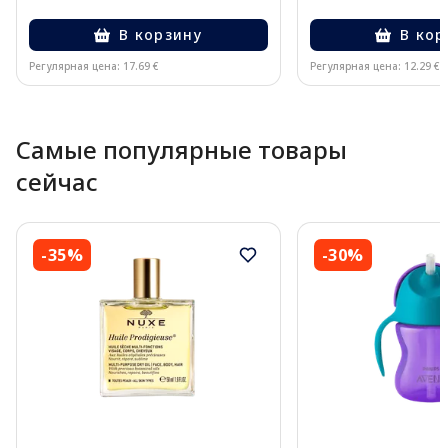
В корзину
В кор
Регулярная цена: 17.69 €
Регулярная цена: 12.29 €
Page 1 of 10
Самые популярные товары
сейчас
-35%
-30%