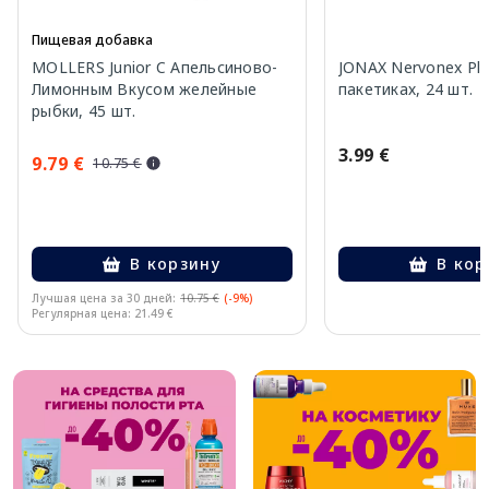
Пищевая добавка
MOLLERS Junior C Апельсиново-
JONAX Nervonex Plu
Лимонным Вкусом желейные
пакетиках, 24 шт.
рыбки, 45 шт.
3.99 €
9.79 €
10.75 €
В корзину
В кор
Лучшая цена за 30 дней:
10.75 €
(-9%)
Регулярная цена: 21.49 €
Page 1 of 10