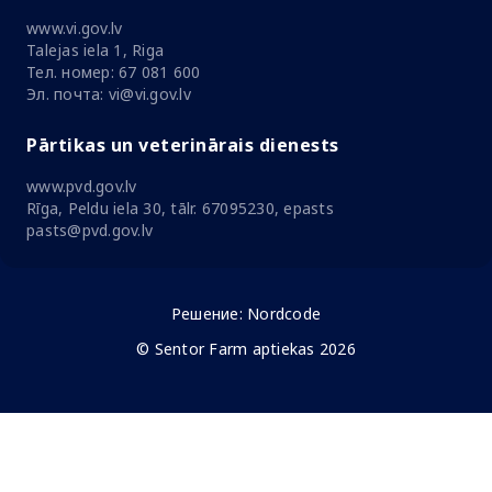
www.vi.gov.lv
Talejas iela 1, Riga
Тел. номер: 67 081 600
Эл. почта: vi@vi.gov.lv
Pārtikas un veterinārais dienests
www.pvd.gov.lv
Rīga, Peldu iela 30, tālr. 67095230, epasts
pasts@pvd.gov.lv
Решение:
Nordcode
© Sentor Farm aptiekas 2026