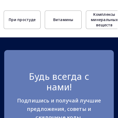
Page 1 of 10
Комплексы
При простуде
Витамины
минеральных
веществ
Будь всегда с
нами!
Подпишись и получай лучшие
предложения, советы и
скидочные коды.