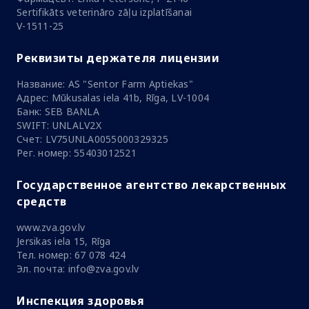
Sertifikāts veterināro zāļu izplatīšanai
V-1511-25
Реквизиты держателя лицензии
Название: AS "Sentor Farm Aptiekas"
Адрес: Mūkusalas iela 41b, Rīga, LV-1004
Банк: SEB BANLA
SWIFT: UNLALV2X
Счет: LV75UNLA0055000329325
Рег. номер: 55403012521
Государственное агентство лекарственных
средств
www.zva.gov.lv
Jersikas iela 15, Rīga
Тел. номер: 67 078 424
Эл. почта: info@zva.gov.lv
Инспекция здоровья