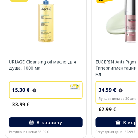
URIAGE Cleansing oil масло для
EUCERIN Anti-Pigm
душа, 1000 мл
Гиперпигментации 
мл
15.30 €
34.59 €
Лучшая цена за 30 дней
33.99 €
62.99 €
В корзину
В кор
Регулярная цена: 33.99 €
Регулярная цена: 62.99 €