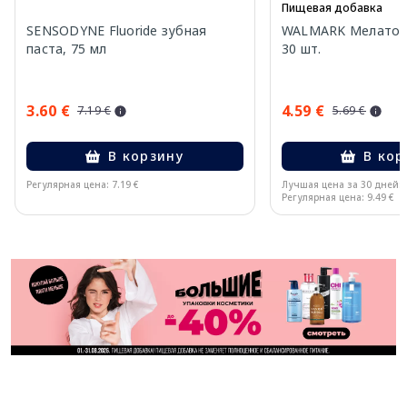
Пищевая добавка
SENSODYNE Fluoride зубная
WALMARK Мелатони
паста, 75 мл
30 шт.
3.60 €
4.59 €
7.19 €
5.69 €
В корзину
В кор
Регулярная цена: 7.19 €
Лучшая цена за 30 дней:
Регулярная цена: 9.49 €
Page 1 of 11