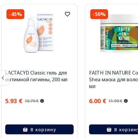
-45%
-50%
LACTACYD Classic гель для
FAITH IN NATURE Co
интимной гигиены, 200 мл
Shea маска для воло
мл
5.93 €
6.00 €
10.79 €
11.99 €
В корзину
В корзин