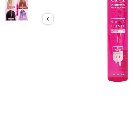
Item
1
of
2
Item
1
of
2