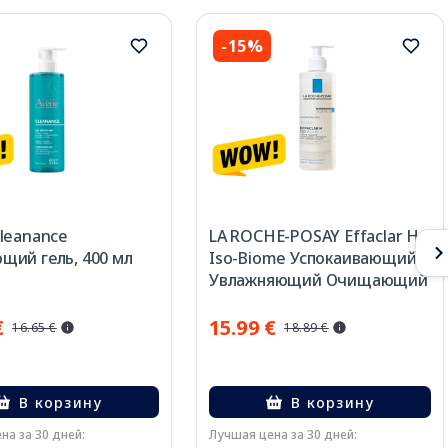
-15%
leanance
LA ROCHE-POSAY Effaclar H
ий гель, 400 мл
Iso-Biome Успокаивающий
Увлажняющий Очищающий
крем, 390 мл
€
15.99 €
16.65 €
18.89 €
В корзину
В корзину
на за 30 дней:
Лучшая цена за 30 дней: