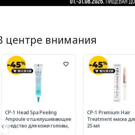
В центре внимания
CP-1 Head Spa Peeling
CP-1 Premium Hair
Ampoule отшелушивающее
Treatment маска для
средство для кожи головы,
25 мл
20 мл