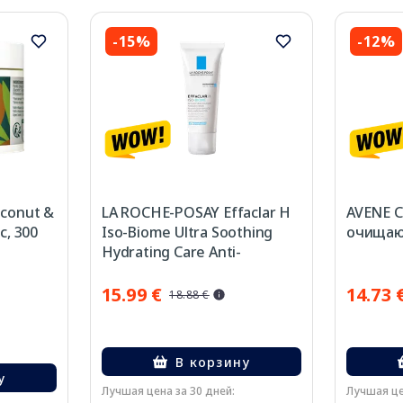
-15%
-12%
conut &
LA ROCHE-POSAY Effaclar H
AVENE C
с, 300
Iso-Biome Ultra Soothing
очищающ
Hydrating Care Anti-
Imperfections крем для
лица, 40 мл
15.99 €
14.73 
18.88 €
В корзину
у
Лучшая цена за 30 дней:
Лучшая це