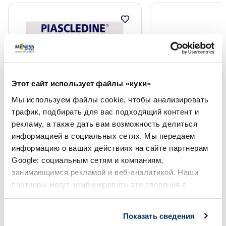
Этот сайт использует файлы «куки»
Мы используем файлы cookie, чтобы анализировать
Безрецептурные лекарства
Безрецептурные лека
трафик, подбирать для вас подходящий контент и
рекламу, а также дать вам возможность делиться
PIASCLEDINE 300 мг капсулы, 30
DOLOBENE гель, 50
шт.
информацией в социальных сетях. Мы передаем
информацию о ваших действиях на сайте партнерам
Google: социальным сетям и компаниям,
Цена
Цена
22.99 €
11.49 €
занимающимся рекламой и веб-аналитикой. Наши
партнеры могут комбинировать эти сведения с
предоставленной вами информацией, а также
В корзину
В кор
данными, которые они получили при использовании
Показать сведения
Page 1 of 10
вами их сервисов.