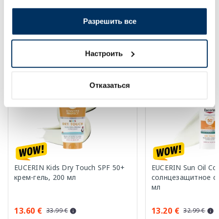
Солнечная защита летом ☀️
Разрешить все
Более...
Настроить
-60%
-60%
Отказаться
EUCERIN Kids Dry Touch SPF 50+
EUCERIN Sun Oil Co
крем-гель, 200 мл
солнцезащитное ср
мл
13.60 €
13.20 €
33.99 €
32.99 €