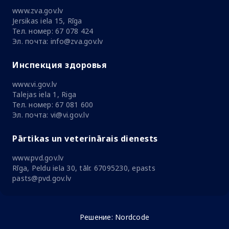
www.zva.gov.lv
Jersikas iela 15, Rīga
Тел. номер: 67 078 424
Эл. почта: info@zva.gov.lv
Инспекция здоровья
www.vi.gov.lv
Talejas iela 1, Riga
Тел. номер: 67 081 600
Эл. почта: vi@vi.gov.lv
Pārtikas un veterinārais dienests
www.pvd.gov.lv
Rīga, Peldu iela 30, tālr. 67095230, epasts
pasts@pvd.gov.lv
Решение:
Nordcode