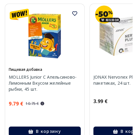
Пищевая добавка
MOLLERS Junior C Апельсиново-
JONAX Nervonex Plu
Лимонным Вкусом желейные
пакетиках, 24 шт.
рыбки, 45 шт.
3.99 €
9.79 €
10.75 €
В корзину
В кор