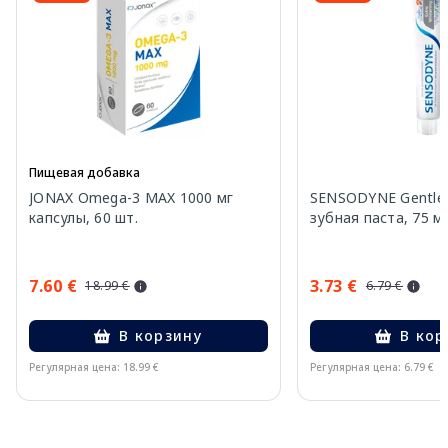
Пищевая добавка
JONAX Omega-3 MAX 1000 мг
SENSODYNE Gentle 
капсулы, 60 шт.
зубная паста, 75 м
7.60 €
3.73 €
18.99 €
6.79 €
В корзину
В кор
Регулярная цена: 18.99 €
Регулярная цена: 6.79 €
Page 1 of 11