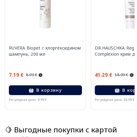
RUVERA Biopet с хлоргексидином
DR.HAUSCHKA Regen
шампунь, 200 мл
Complexion крем дл
7.19 €
41.29 €
8.99 €
58.99 €
В корзину
В кор
Регулярная цена: 8.99 €
Регулярная цена: 58.99 €
Page 1 of 15
🍋 Выгодные покупки с картой