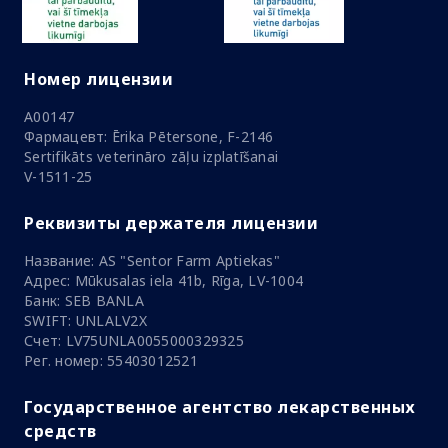
Номер лицензии
A00147
Фармацевт: Ērika Pētersone, F-2146
Sertifikāts veterināro zāļu izplatīšanai
V-1511-25
Реквизиты держателя лицензии
Название: AS "Sentor Farm Aptiekas"
Адрес: Mūkusalas iela 41b, Rīga, LV-1004
Банк: SEB BANLA
SWIFT: UNLALV2X
Счет: LV75UNLA0055000329325
Рег. номер: 55403012521
Государственное агентство лекарственных
средств