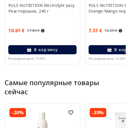
PULS NUTRITION Electrolyte Juicy
PULS NUTRITION Ele
Pear порошок, 240 г
Orange-Mango поро
10.61 €
7.37 €
17.69 €
12.29 €
В корзину
В кор
Регулярная цена: 17.69 €
Регулярная цена: 12.29 €
Page 1 of 10
Самые популярные товары
сейчас
-20%
-30%