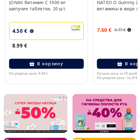
JONAX Витамин С 1000 мг
NATEO D Gummy 20
шипучие таблетки, 20 шт.
витамины в виде же
7.60 €
9.77 €
4.50 €
8.99 €
В корзину
В кор
Регулярная цена: 8.99 €
Лучшая цена за 30 дней:
Регулярная цена: 16.29 €
Page 1 of 10