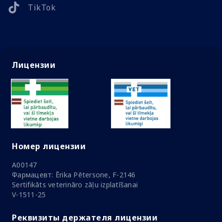
TikTok
Лицензии
Номер лицензии
A00147
Фармацевт: Ērika Pētersone, F-2146
Sertifikāts veterināro zāļu izplatīšanai
V-1511-25
Реквизиты держателя лицензии