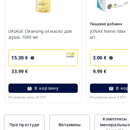
Пищевая добавка
URIAGE Cleansing oil масло для
JONAX Nervo Max т
душа, 1000 мл
шт.
15.30 €
3.00 €
33.99 €
9.99 €
В корзину
В кор
Регулярная цена: 33.99 €
Регулярная цена: 9.99 €
Page 1 of 10
Комплексы
При простуде
Витамины
минеральных