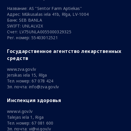
Название: AS "Sentor Farm Aptiekas"
Адрес: Mūkusalas iela 41b, Rīga, LV-1004
Банк: SEB BANLA
SWIFT: UNLALV2X
Счет: LV75UNLA0055000329325
Рег. номер: 55403012521
Государственное агентство лекарственных
средств
www.zva.gov.lv
Jersikas iela 15, Rīga
Тел. номер: 67 078 424
Эл. почта: info@zva.gov.lv
Инспекция здоровья
www.vi.gov.lv
Talejas iela 1, Riga
Тел. номер: 67 081 600
Эл. почта: vi@vi.gov.lv