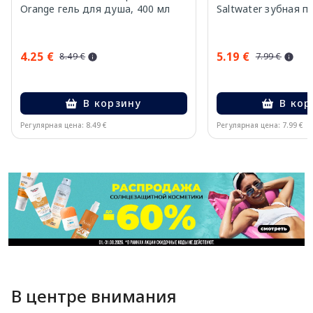
Orange гель для душа, 400 мл
Saltwater зубная п
4.25 €
5.19 €
8.49 €
7.99 €
В корзину
В кор
Регулярная цена: 8.49 €
Регулярная цена: 7.99 €
Page 1 of 11
В центре внимания