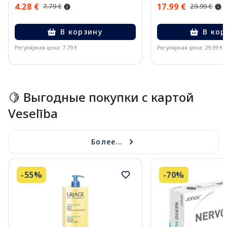
4.28 €
17.99 €
7.79 €
29.99 €
В корзину
В кор
Регулярная цена: 7.79 €
Регулярная цена: 29.99 €
Page 1 of 15
🍋 Выгодные покупки с картой
Veselība
Более...
-55%
-70%