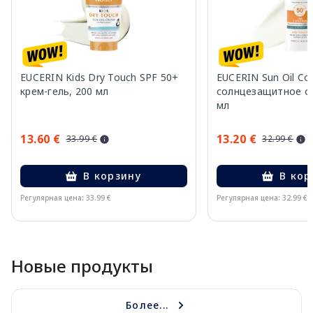
EUCERIN Kids Dry Touch SPF 50+
EUCERIN Sun Oil Co
крем-гель, 200 мл
солнцезащитное ср
мл
13.60 €
13.20 €
33.99 €
32.99 €
В корзину
В кор
Регулярная цена: 33.99 €
Регулярная цена: 32.99 €
Page 1 of 10
Новые продукты
Более...