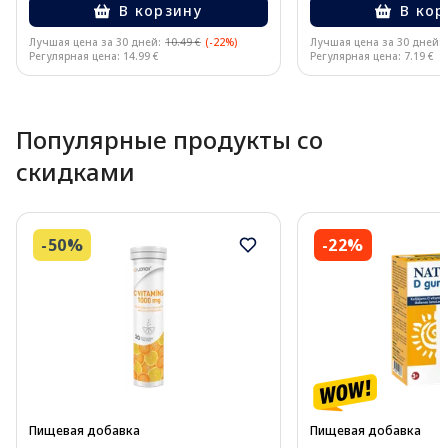
В корзину
В кор
Лучшая цена за 30 дней:
10.49 €
(-22%)
Лучшая цена за 30 дней:
Регулярная цена: 14.99 €
Регулярная цена: 7.19 €
Page 1 of 10
Популярные продукты со
скидками
-50%
-22%
Пищевая добавка
Пищевая добавка