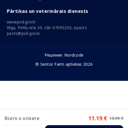
Pārtikas un veterinārais dienests
www.pvd.gov.lv
Rīga, Peldu iela 30, tālr. 67095230, epasts
pasts@pvd.gov.lv
Решение:
Nordcode
© Sentor Farm aptiekas 2026
11.19 €
Всего к оплате
15.99 €