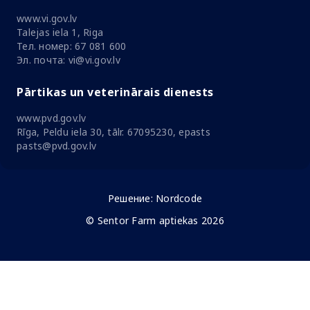
www.vi.gov.lv
Talejas iela 1, Riga
Тел. номер: 67 081 600
Эл. почта: vi@vi.gov.lv
Pārtikas un veterinārais dienests
www.pvd.gov.lv
Rīga, Peldu iela 30, tālr. 67095230, epasts
pasts@pvd.gov.lv
Решение:
Nordcode
© Sentor Farm aptiekas 2026