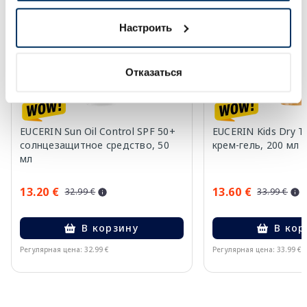
-60%
-60%
Настроить
Отказаться
EUCERIN Sun Oil Control SPF 50+
EUCERIN Kids Dry T
солнцезащитное средство, 50
крем-гель, 200 мл
мл
13.20 €
13.60 €
32.99 €
33.99 €
В корзину
В кор
Регулярная цена: 32.99 €
Регулярная цена: 33.99 €
Page 1 of 10