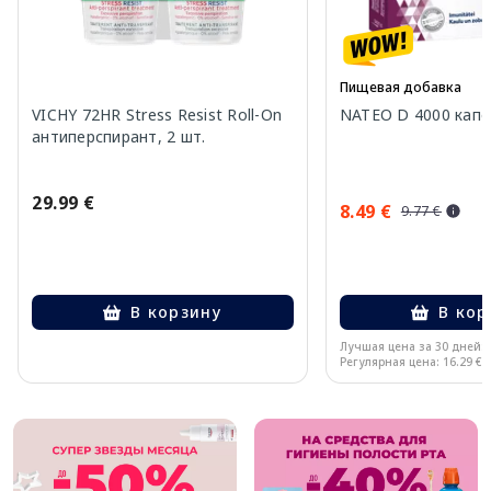
Пищевая добавка
VICHY 72HR Stress Resist Roll-On
NATEO D 4000 капсу
антиперспирант, 2 шт.
29.99 €
8.49 €
9.77 €
В корзину
В кор
Лучшая цена за 30 дней:
Регулярная цена: 16.29 €
Page 1 of 10