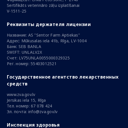
Sertifikāts veterināro zāļu izplatīšanai
V-1511-25
Реквизиты держателя лицензии
Название: AS "Sentor Farm Aptiekas"
Адрес: Mūkusalas iela 41b, Rīga, LV-1004
Банк: SEB BANLA
SWIFT: UNLALV2X
Счет: LV75UNLA0055000329325
Рег. номер: 55403012521
Государственное агентство лекарственных
средств
www.zva.gov.lv
Jersikas iela 15, Rīga
Тел. номер: 67 078 424
Эл. почта: info@zva.gov.lv
Инспекция здоровья