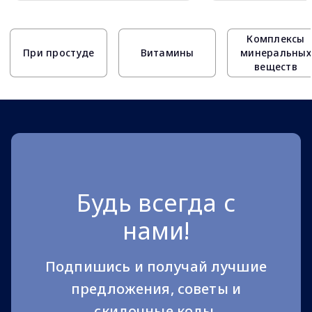
Page 1 of 10
Комплексы
При простуде
Витамины
минеральных
веществ
Будь всегда с
нами!
Подпишись и получай лучшие
предложения, советы и
скидочные коды.