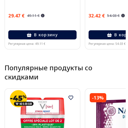
29.47 €
32.42 €
49.11 €
54.03 €
В корзину
В кор
Регулярная цена: 49.11 €
Регулярная цена: 54.03 €
Page 1 of 10
Популярные продукты со
скидками
-13%