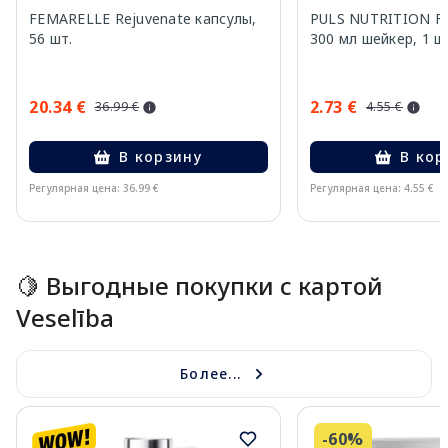
FEMARELLE Rejuvenate капсулы,
PULS NUTRITION Fr
56 шт.
300 мл шейкер, 1 ш
20.34 €
2.73 €
36.99 €
4.55 €
В корзину
В кор
Регулярная цена: 36.99 €
Регулярная цена: 4.55 €
Page 1 of 15
🍋 Выгодные покупки с картой
Veselība
Более...
-60%