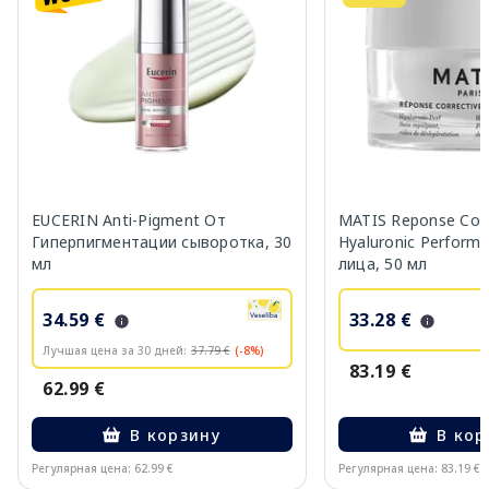
EUCERIN Anti-Pigment От
MATIS Reponse Corr
Гиперпигментации сыворотка, 30
Hyaluronic Perform
мл
лица, 50 мл
34.59 €
33.28 €
Лучшая цена за 30 дней:
37.79 €
(-8%)
83.19 €
62.99 €
В корзину
В кор
Регулярная цена: 62.99 €
Регулярная цена: 83.19 €