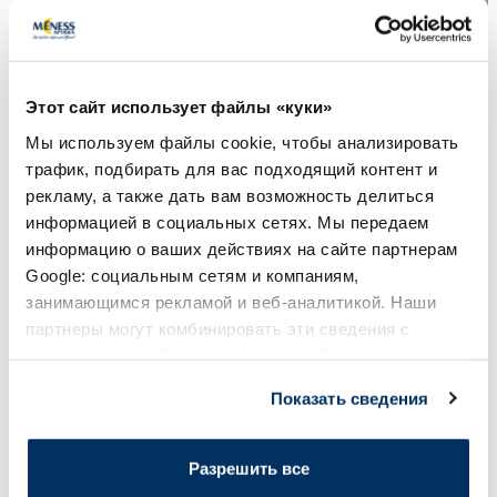
WEPHARM WeVit паста, 100 г
WEPHARM WePatica
Маленьких Пород 
Этот сайт использует файлы «куки»
таблетки, 30 шт.
Мы используем файлы cookie, чтобы анализировать
трафик, подбирать для вас подходящий контент и
12.73 €
26.34 €
14.14 €
29.27 €
рекламу, а также дать вам возможность делиться
информацией в социальных сетях. Мы передаем
В корзину
В кор
информацию о ваших действиях на сайте партнерам
Google: социальным сетям и компаниям,
Регулярная цена: 14.14 €
Регулярная цена: 29.27 €
занимающимся рекламой и веб-аналитикой. Наши
Page 1 of 10
партнеры могут комбинировать эти сведения с
предоставленной вами информацией, а также
Солнечная защита летом ☀️
данными, которые они получили при использовании
Показать сведения
вами их сервисов.
Более...
Разрешить все