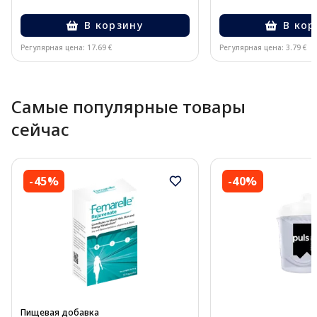
В корзину
В кор
Регулярная цена: 17.69 €
Регулярная цена: 3.79 €
Page 1 of 10
Самые популярные товары
сейчас
-45%
-40%
Пищевая добавка