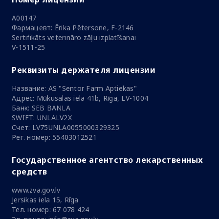
A00147
Фармацевт: Ērika Pētersone, F-2146
Sertifikāts veterināro zāļu izplatīšanai
V-1511-25
Реквизиты держателя лицензии
Название: AS "Sentor Farm Aptiekas"
Адрес: Mūkusalas iela 41b, Rīga, LV-1004
Банк: SEB BANLA
SWIFT: UNLALV2X
Счет: LV75UNLA0055000329325
Рег. номер: 55403012521
Государственное агентство лекарственных
средств
www.zva.gov.lv
Jersikas iela 15, Rīga
Тел. номер: 67 078 424