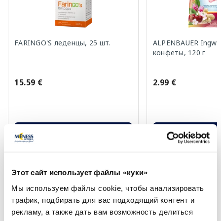
FARINGO'S леденцы, 25 шт.
ALPENBAUER Ingwer
конфеты, 120 г
15.59 €
2.99 €
В корзину
В кор
Page 1 of 10
Солнечная защита летом ☀️
Этот сайт использует файлы «куки»
Мы используем файлы cookie, чтобы анализировать
трафик, подбирать для вас подходящий контент и
Более...
рекламу, а также дать вам возможность делиться