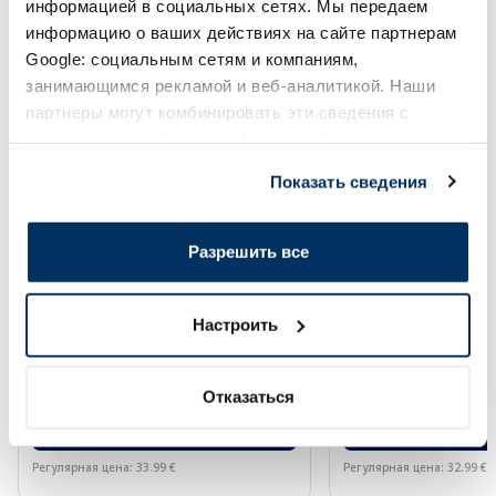
информацией в социальных сетях. Мы передаем
-60%
-60%
информацию о ваших действиях на сайте партнерам
Google: социальным сетям и компаниям,
занимающимся рекламой и веб-аналитикой. Наши
партнеры могут комбинировать эти сведения с
предоставленной вами информацией, а также
данными, которые они получили при использовании
Показать сведения
вами их сервисов.
EUCERIN Kids Dry Touch SPF 50+
BABE Sunscreen SP
Разрешить все
крем-гель, 200 мл
солнцезащитное ср
мл
Настроить
13.60 €
13.20 €
33.99 €
32.99 €
Отказаться
В корзину
В кор
Регулярная цена: 33.99 €
Регулярная цена: 32.99 €