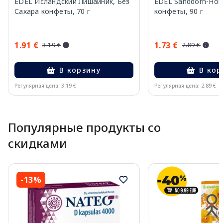
EDEL Исландский Лишайник, Без
EDEL Sanddorn-Hon
Сахара конфеты, 70 г
конфеты, 90 г
1.91 €
1.73 €
3.19 €
2.89 €
В корзину
В кор
Регулярная цена: 3.19 €
Регулярная цена: 2.89 €
Page 1 of 10
Популярные продукты со
скидками
-13%