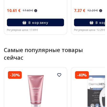
10.61 €
7.37 €
17.69 €
12.29 €
В корзину
В кор
Регулярная цена: 17.69 €
Регулярная цена: 12.29 €
Page 1 of 10
Самые популярные товары
сейчас
-30%
-40%