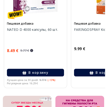
Пищевая добавка
Пищевая добавка
NATEO D 4000 капсулы, 60 шт.
FARINGOSPRAY Kids
9.99 €
8.49 €
9.77 €
В корзину
В кор
Лучшая цена за 30 дней:
9.77 €
(-13%)
Регулярная цена: 16.29 €
Page 1 of 10