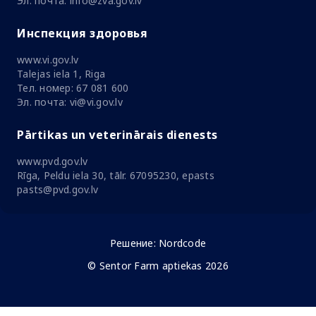
Эл. почта: info@zva.gov.lv
Инспекция здоровья
www.vi.gov.lv
Talejas iela 1, Riga
Тел. номер: 67 081 600
Эл. почта: vi@vi.gov.lv
Pārtikas un veterinārais dienests
www.pvd.gov.lv
Rīga, Peldu iela 30, tālr. 67095230, epasts
pasts@pvd.gov.lv
Решение:
Nordcode
© Sentor Farm aptiekas 2026