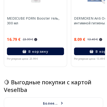
MEDICUBE PDRN Booster гель,
DERMOXEN Anti Odo
300 мл
интимной гигиены,
16.79 €
8.09 €
23.99 €
13.49 €
В корзину
В кор
Регулярная цена: 23.99 €
Регулярная цена: 13.49 €
Page 1 of 15
🍋 Выгодные покупки с картой
Veselība
Более...