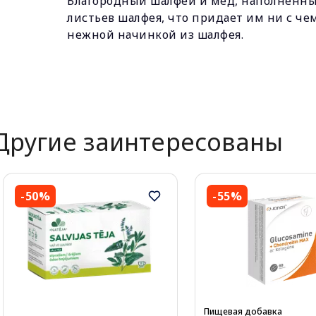
Благородный шалфей и мед, наполненны
листьев шалфея, что придает им ни с че
нежной начинкой из шалфея.
Другие заинтересованы
-50%
-55%
Пищевая добавка