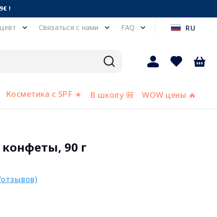
€ !
цевт
Связаться с нами
FAQ
RU
Косметика с SPF ☀️
В школу 🎒
WOW цены 🔥
g конфеты, 90 г
/отзывов)