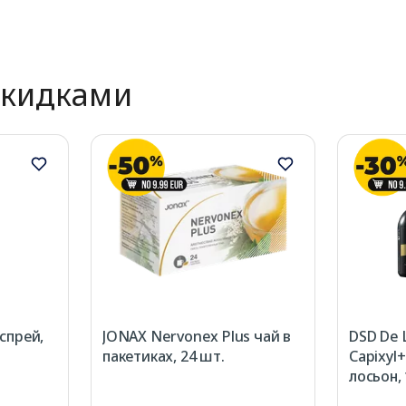
скидками
спрей,
JONAX Nervonex Plus чай в
DSD De 
пакетиках, 24 шт.
Capixyl+
лосьон,