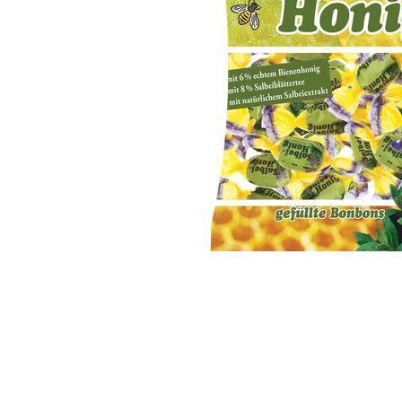
Item
1
of
1
Item
1
of
1