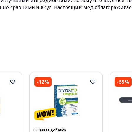
й лучшими ингредиентами. Потому что вкусные тве
м не сравнимый вкус. Настоящий мёд облагораживае
-12%
-55%
Пищевая добавка