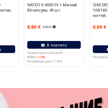
+
NATEO D 4000 SV + Магний
SINCERO
летки,
B6 капсулы, 40 шт.
100/180
ногтей, 
8.80 €
0.69 €
9.99 €
В корзину
у
Лучшая цена за 30 дней:
9.99 €
(-12%)
Регулярная
Регулярная цена: 17.99 €