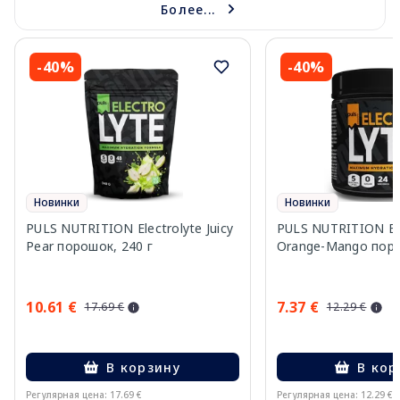
Более...
-40%
-40%
Новинки
Новинки
PULS NUTRITION Electrolyte Juicy
PULS NUTRITION Ele
Pear порошок, 240 г
Orange-Mango поро
10.61 €
7.37 €
17.69 €
12.29 €
В корзину
В кор
Регулярная цена: 17.69 €
Регулярная цена: 12.29 €