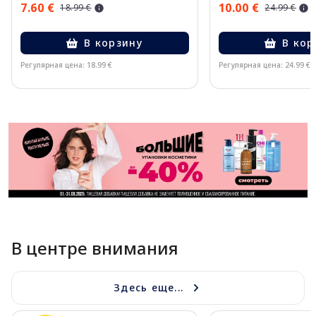
7.60 €
10.00 €
18.99 €
24.99 €
В корзину
В кор
Регулярная цена: 18.99 €
Регулярная цена: 24.99 €
Page 1 of 11
В центре внимания
Здесь еще...