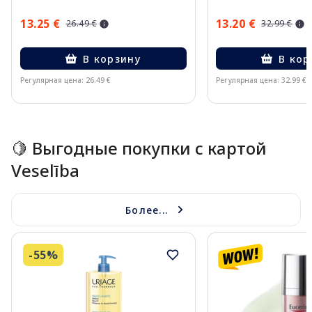
13.25 €
13.20 €
26.49 €
32.99 €
В корзину
В кор
Регулярная цена: 26.49 €
Регулярная цена: 32.99 €
Page 1 of 15
🍋 Выгодные покупки с картой
Veselība
Более...
-55%