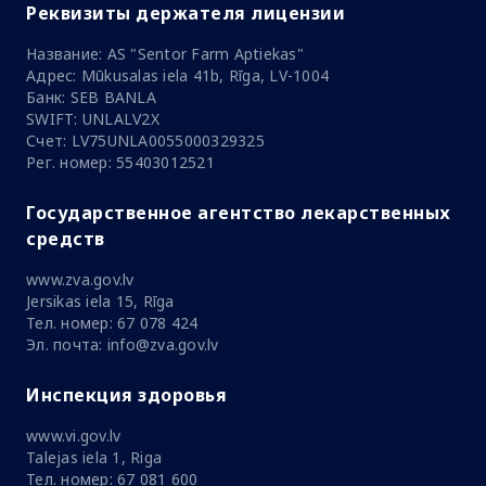
Реквизиты держателя лицензии
Название: AS "Sentor Farm Aptiekas"
Адрес: Mūkusalas iela 41b, Rīga, LV-1004
Банк: SEB BANLA
SWIFT: UNLALV2X
Счет: LV75UNLA0055000329325
Рег. номер: 55403012521
Государственное агентство лекарственных
средств
www.zva.gov.lv
Jersikas iela 15, Rīga
Тел. номер: 67 078 424
Эл. почта: info@zva.gov.lv
Инспекция здоровья
www.vi.gov.lv
Talejas iela 1, Riga
Тел. номер: 67 081 600