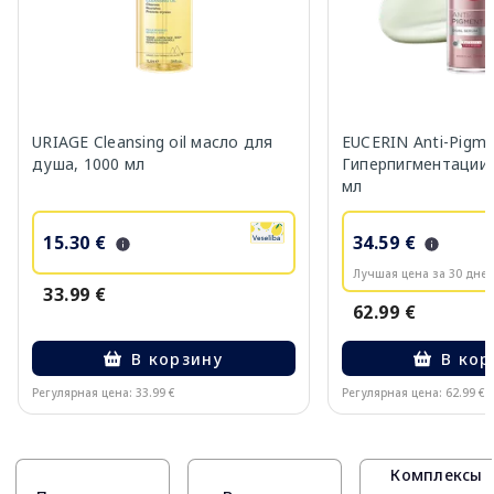
URIAGE Cleansing oil масло для
EUCERIN Anti-Pigm
душа, 1000 мл
Гиперпигментации 
мл
15.30 €
34.59 €
Лучшая цена за 30 дней
33.99 €
62.99 €
В корзину
В кор
Регулярная цена: 33.99 €
Регулярная цена: 62.99 €
Page 1 of 10
Комплексы