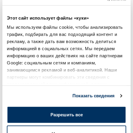
Этот сайт использует файлы «куки»
Мы используем файлы cookie, чтобы анализировать
Популярные в категории
трафик, подбирать для вас подходящий контент и
рекламу, а также дать вам возможность делиться
информацией в социальных сетях. Мы передаем
информацию о ваших действиях на сайте партнерам
Google: социальным сетям и компаниям,
занимающимся рекламой и веб-аналитикой. Наши
партнеры могут комбинировать эти сведения с
предоставленной вами информацией, а также
данными, которые они получили при использовании
Показать сведения
вами их сервисов.
Пищевая добавка
Пищевая добавка
Разрешить все
CEMIO Red 3 Сильнее капсулы, 60
LIVOL Multi для M
шт.
таблетки, 60 шт.