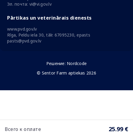
Эл. почта: vi@vi.gov.lv
Pārtikas un veterinārais dienests
www.pvd.gov.lv
Rīga, Peldu iela 30, tālr. 67095230, epasts
pasts@pvd.gov.lv
Решение:
Nordcode
© Sentor Farm aptiekas 2026
25.99 €
Всего к оплате