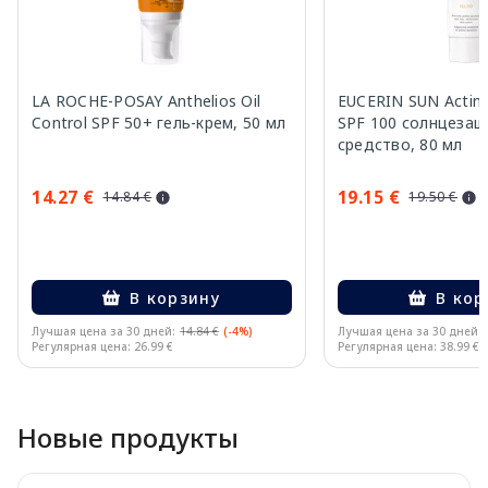
LA ROCHE-POSAY Anthelios Oil
EUCERIN SUN Actini
Control SPF 50+ гель-крем, 50 мл
SPF 100 солнцеза
средство, 80 мл
14.27 €
19.15 €
14.84 €
19.50 €
В корзину
В кор
Лучшая цена за 30 дней:
14.84 €
(-4%)
Лучшая цена за 30 дней:
Регулярная цена: 26.99 €
Регулярная цена: 38.99 €
Page 1 of 10
Новые продукты