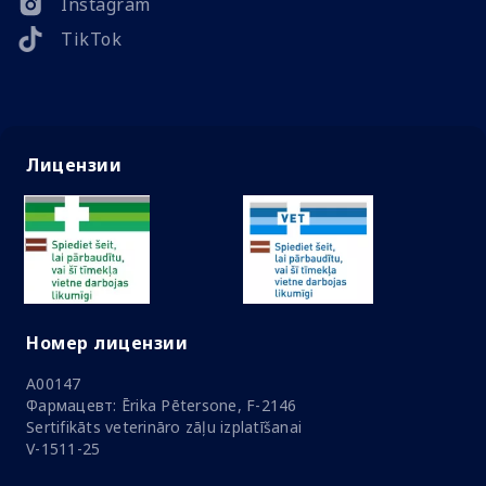
Instagram
TikTok
Лицензии
Номер лицензии
A00147
Фармацевт: Ērika Pētersone, F-2146
Sertifikāts veterināro zāļu izplatīšanai
V-1511-25