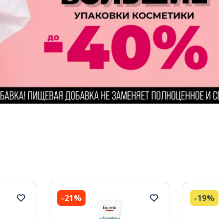
-21%
-19%