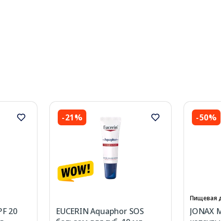
-21%
-50%
Пищевая 
PF 20
EUCERIN Aquaphor SOS
JONAX М