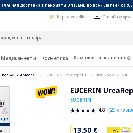
СПЛАТНАЯ доставка в пакоматы UNISEND по всей Латвии от 9.99
Карта Veselība
Онлайн фарма
Комплекты анализов 🩸
Медикаменты
Косметика
 лосьоны и масла
EUCERIN UreaRepair PLUS 30% крем, 75 мл
EUCERIN UreaRep
EUCERIN
(25 отзыв
4.8
13.50 €
-14%