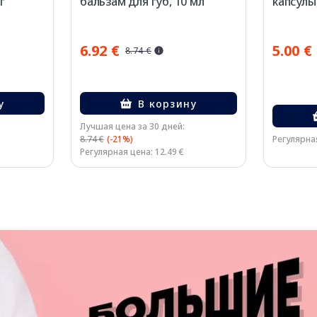
г
бальзам для губ, 10 мл
капсулы,
6.92 €
5.00 €
8.74 €
у
В корзину
Лучшая цена за 30 дней:
8.74 €
(-21%)
Регулярная
Регулярная цена: 12.49 €