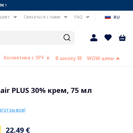
€ !
цевт
Связаться с нами
FAQ
RU
Косметика с SPF ☀️
В школу 🎒
WOW цены 🔥
air PLUS 30% крем, 75 мл
а/отзывов)
22.49 €