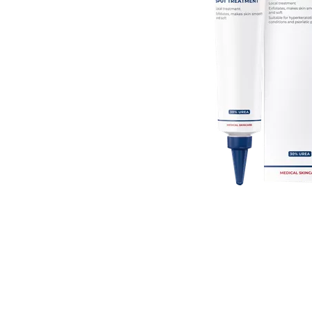
Item
1
of
1
Item
1
of
1