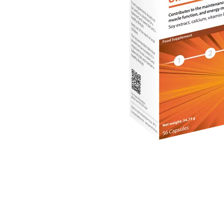
Item
1
of
1
Item
1
of
1