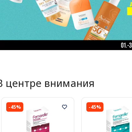
В центре внимания
-45%
-45%