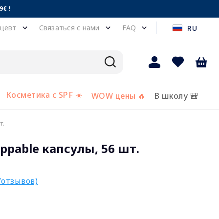
€ !
цевт
Связаться с нами
FAQ
RU
Косметика с SPF ☀️
WOW цены 🔥
В школу 🎒
т.
ppable капсулы, 56 шт.
/отзывов)