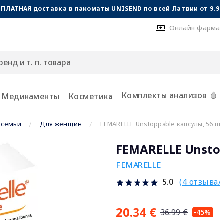
СПЛАТНАЯ доставка в пакоматы UNISEND по всей Латвии от 9.99
Онлайн фарма
Комплекты анализов 🩸
Медикаменты
Косметика
 семьи
Для женщин
FEMARELLE Unstoppable капсулы, 56 ш
FEMARELLE Unsto
FEMARELLE
(4 отзыва
5.0
20.34 €
36.99 €
-45%