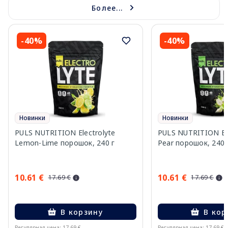
Более...
-40%
-40%
Новинки
Новинки
PULS NUTRITION Electrolyte
PULS NUTRITION Elec
Lemon-Lime порошок, 240 г
Pear порошок, 240 
10.61 €
10.61 €
17.69 €
17.69 €
В корзину
В кор
Регулярная цена: 17.69 €
Регулярная цена: 17.69 €