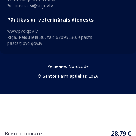
Эл. почта: vi@vi.gov.lv
Pārtikas un veterinārais dienests
www.pvd.gov.lv
Rīga, Peldu iela 30, tālr. 67095230, epasts
pasts@pvd.gov.lv
Решение:
Nordcode
© Sentor Farm aptiekas 2026
28.79 €
Всего к оплате