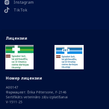
Instagram
TikTok
Лицензии
Номер лицензии
A00147
Фармацевт: Ērika Pētersone, F-2146
Sertifikāts veterināro zāļu izplatīšanai
V-1511-25