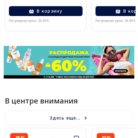
В корзину
В кор
Регулярная цена: 26.49 €
Регулярная цена: 24.99 €
Page 1 of 11
В центре внимания
Здесь еще...
-45%
-45%