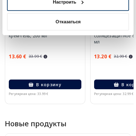
Настроить
Отказаться
EUCERIN Kids Dry Touch SPF 50+
EUCERIN Sun Oil Co
крем-гель, 200 мл
солнцезащитное ср
мл
13.60 €
13.20 €
33.99 €
32.99 €
В корзину
В кор
Регулярная цена: 33.99 €
Регулярная цена: 32.99 €
Page 1 of 10
Новые продукты