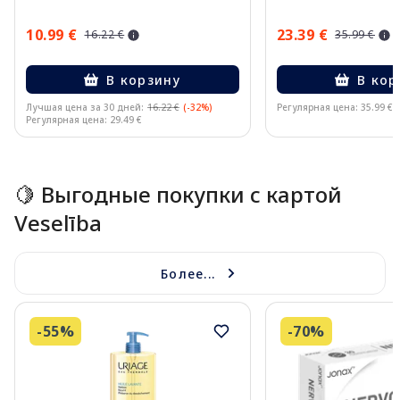
10.99 €
23.39 €
16.22 €
35.99 €
В корзину
В кор
Лучшая цена за 30 дней:
16.22 €
(-32%)
Регулярная цена: 35.99 €
Регулярная цена: 29.49 €
Page 1 of 15
🍋 Выгодные покупки с картой
Veselība
Более...
-55%
-70%