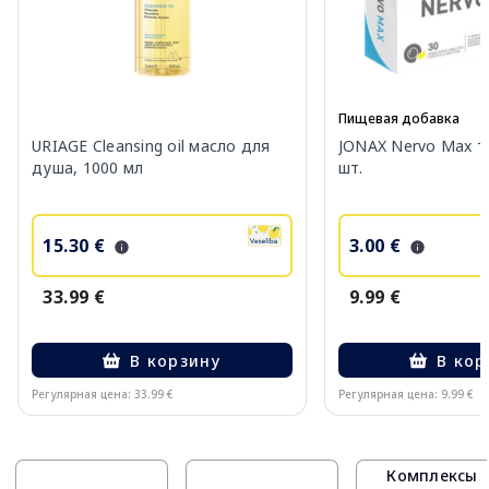
Пищевая добавка
URIAGE Cleansing oil масло для
JONAX Nervo Max т
душа, 1000 мл
шт.
15.30 €
3.00 €
33.99 €
9.99 €
В корзину
В кор
Регулярная цена: 33.99 €
Регулярная цена: 9.99 €
Page 1 of 10
Комплексы