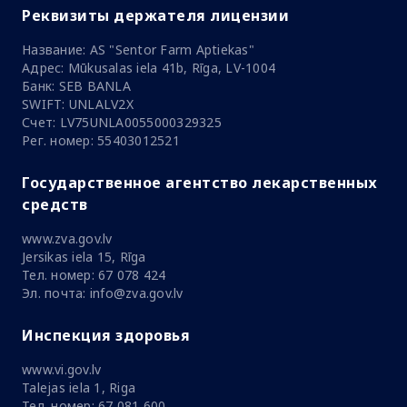
Реквизиты держателя лицензии
Название: AS "Sentor Farm Aptiekas"
Адрес: Mūkusalas iela 41b, Rīga, LV-1004
Банк: SEB BANLA
SWIFT: UNLALV2X
Счет: LV75UNLA0055000329325
Рег. номер: 55403012521
Государственное агентство лекарственных
средств
www.zva.gov.lv
Jersikas iela 15, Rīga
Тел. номер: 67 078 424
Эл. почта: info@zva.gov.lv
Инспекция здоровья
www.vi.gov.lv
Talejas iela 1, Riga
Тел. номер: 67 081 600