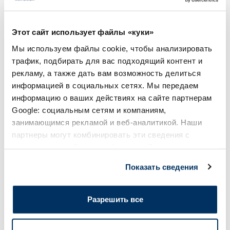
15.49 €
18.99 €
Этот сайт использует файлы «куки»
Мы используем файлы cookie, чтобы анализировать
трафик, подбирать для вас подходящий контент и
В корзину
В кор
рекламу, а также дать вам возможность делиться
информацией в социальных сетях. Мы передаем
Page 1 of 10
информацию о ваших действиях на сайте партнерам
Google: социальным сетям и компаниям,
Солнечная защита летом ☀️
занимающимся рекламой и веб-аналитикой. Наши
партнеры могут комбинировать эти сведения с
предоставленной вами информацией, а также
Более...
данными, которые они получили при использовании
Показать сведения
вами их сервисов.
-60%
-60%
Разрешить все