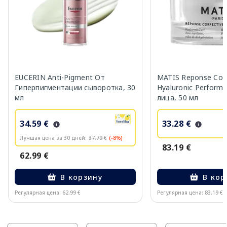
EUCERIN Anti-Pigment От
MATIS Reponse Corr
Гиперпигментации сыворотка, 30
Hyaluronic Perform
мл
лица, 50 мл
34.59 €
33.28 €
Лучшая цена за 30 дней:
37.79 €
(-8%)
83.19 €
62.99 €
В корзину
В кор
Регулярная цена: 62.99 €
Регулярная цена: 83.19 €
Page 1 of 10