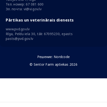
Тел. номер: 67 081 600
Эл. почта: vi@vi.gov.lv
Pārtikas un veterinārais dienests
www.pvd.gov.lv
Rīga, Peldu iela 30, tālr. 67095230, epasts
pasts@pvd.gov.lv
Решение:
Nordcode
© Sentor Farm aptiekas 2026