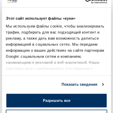
mcg/2 mcg пакетики
Этот сайт использует файлы «куки»
22.69 €
15.49 €
Мы используем файлы cookie, чтобы анализировать
трафик, подбирать для вас подходящий контент и
В корзину
В кор
рекламу, а также дать вам возможность делиться
информацией в социальных сетях. Мы передаем
Page 1 of 10
информацию о ваших действиях на сайте партнерам
Google: социальным сетям и компаниям,
Солнечная защита летом ☀️
занимающимся рекламой и веб-аналитикой. Наши
партнеры могут комбинировать эти сведения с
предоставленной вами информацией, а также
Более...
данными, которые они получили при использовании
Показать сведения
вами их сервисов.
-60%
-60%
Разрешить все