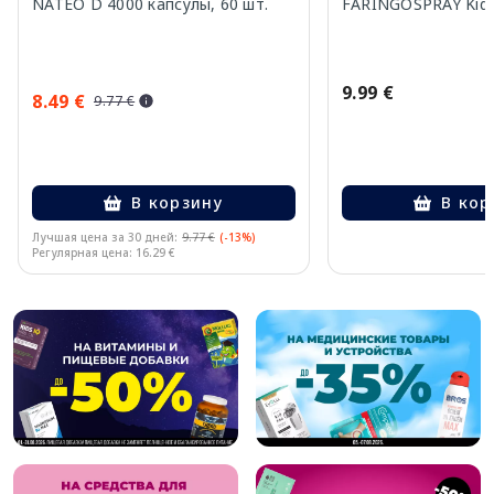
NATEO D 4000 капсулы, 60 шт.
FARINGOSPRAY Kids
9.99 €
8.49 €
9.77 €
В корзину
В кор
Лучшая цена за 30 дней:
9.77 €
(-13%)
Регулярная цена: 16.29 €
Page 1 of 10