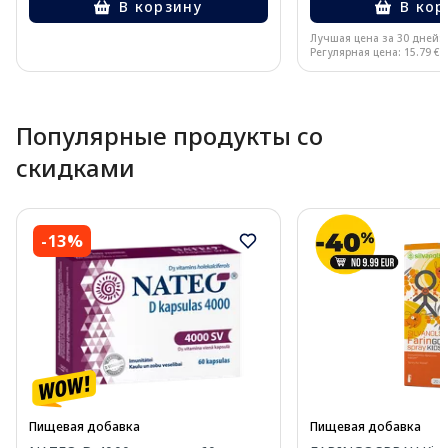
В корзину
В кор
Лучшая цена за 30 дней:
Регулярная цена: 15.79 €
Page 1 of 10
Популярные продукты со
скидками
-13%
Пищевая добавка
Пищевая добавка