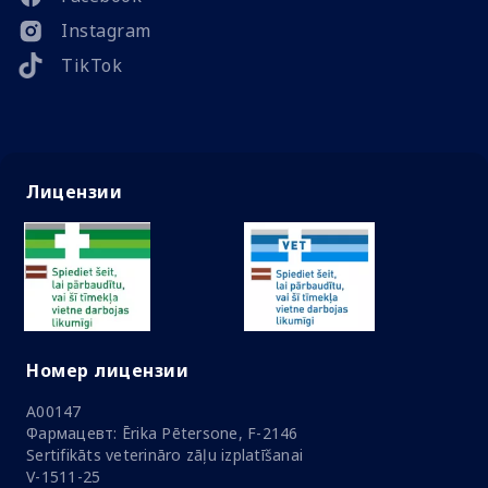
Instagram
TikTok
Лицензии
Номер лицензии
A00147
Фармацевт: Ērika Pētersone, F-2146
Sertifikāts veterināro zāļu izplatīšanai
V-1511-25