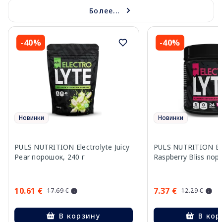
Более...
-40%
-40%
Новинки
Новинки
PULS NUTRITION Electrolyte Juicy
PULS NUTRITION Ele
Pear порошок, 240 г
Raspberry Bliss пор
10.61 €
7.37 €
17.69 €
12.29 €
В корзину
В кор