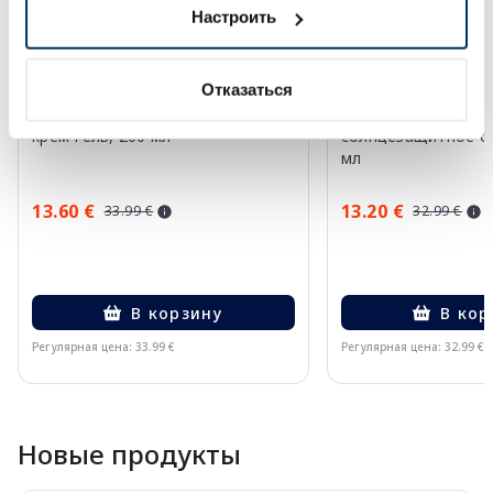
Настроить
Отказаться
EUCERIN Kids Dry Touch SPF 50+
BABE Sunscreen SP
крем-гель, 200 мл
солнцезащитное ср
мл
13.60 €
13.20 €
33.99 €
32.99 €
В корзину
В кор
Регулярная цена: 33.99 €
Регулярная цена: 32.99 €
Page 1 of 10
Новые продукты