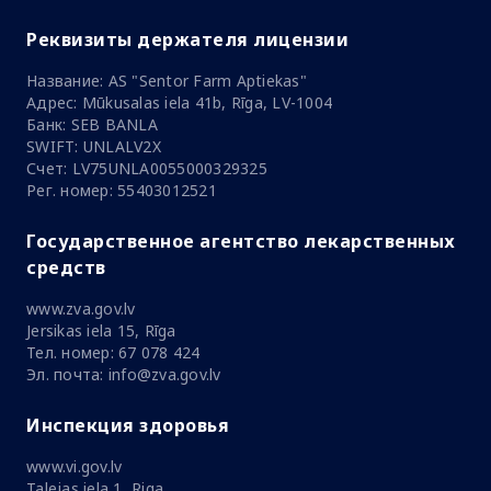
Реквизиты держателя лицензии
Название: AS "Sentor Farm Aptiekas"
Адрес: Mūkusalas iela 41b, Rīga, LV-1004
Банк: SEB BANLA
SWIFT: UNLALV2X
Счет: LV75UNLA0055000329325
Рег. номер: 55403012521
Государственное агентство лекарственных
средств
www.zva.gov.lv
Jersikas iela 15, Rīga
Тел. номер: 67 078 424
Эл. почта: info@zva.gov.lv
Инспекция здоровья
www.vi.gov.lv
Talejas iela 1, Riga