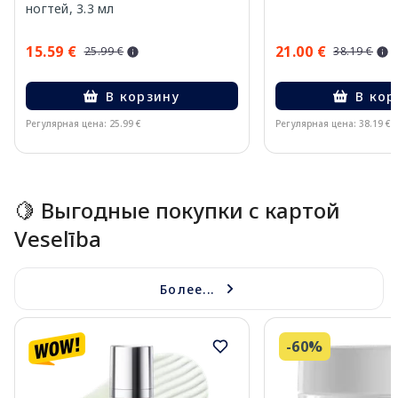
ногтей, 3.3 мл
15.59 €
21.00 €
25.99 €
38.19 €
В корзину
В кор
Регулярная цена: 25.99 €
Регулярная цена: 38.19 €
Page 1 of 15
🍋 Выгодные покупки с картой
Veselība
Более...
-60%