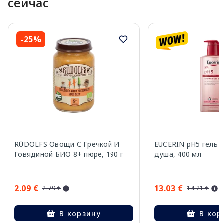
сейчас
-25%
RŪDOLFS Овощи С Гречкой И
EUCERIN pH5 гель 
Говядиной БИО 8+ пюре, 190 г
душа, 400 мл
2.09 €
13.03 €
2.79 €
14.21 €
В корзину
В кор