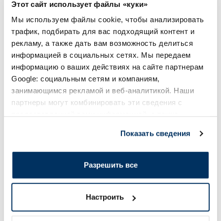
Этот сайт использует файлы «куки»
Мы используем файлы cookie, чтобы анализировать
В корзину
В кор
трафик, подбирать для вас подходящий контент и
Page 1 of 10
рекламу, а также дать вам возможность делиться
информацией в социальных сетях. Мы передаем
Солнечная защита летом ☀️
информацию о ваших действиях на сайте партнерам
Google: социальным сетям и компаниям,
занимающимся рекламой и веб-аналитикой. Наши
Более...
партнеры могут комбинировать эти сведения с
предоставленной вами информацией, а также
-60%
-60%
данными, которые они получили при использовании
Показать сведения
вами их сервисов.
Разрешить все
Настроить
EUCERIN Kids Dry Touch SPF 50+
EUCERIN Sun Oil Co