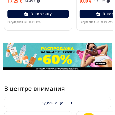
17.25 €
9.00 €
34.49 €
19.99 €
В корзину
В кор
Регулярная цена: 34.49 €
Регулярная цена: 19.99 €
Page 1 of 11
В центре внимания
Здесь еще...