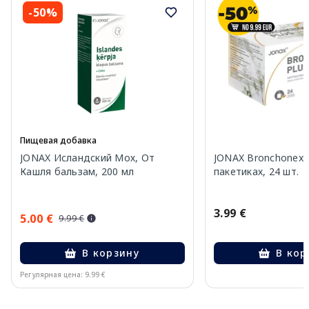
-50%
Пищевая добавка
JONAX Исландский Мох, От
JONAX Bronchonex P
Кашля бальзам, 200 мл
пакетиках, 24 шт.
3.99 €
5.00 €
9.99 €
В корзину
В кор
Регулярная цена: 9.99 €
Page 1 of 10