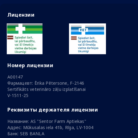
Лицензии
Номер лицензии
A00147
Фармацевт: Ērika Pētersone, F-2146
Sertifikāts veterināro zāļu izplatīšanai
V-1511-25
Реквизиты держателя лицензии
Название: AS "Sentor Farm Aptiekas"
Адрес: Mūkusalas iela 41b, Rīga, LV-1004
Банк: SEB BANLA