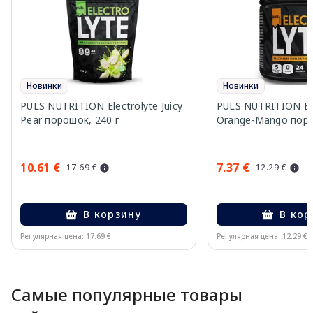
Новинки
Новинки
PULS NUTRITION Electrolyte Juicy
PULS NUTRITION Ele
Pear порошок, 240 г
Orange-Mango поро
10.61 €
7.37 €
17.69 €
12.29 €
В корзину
В кор
Регулярная цена: 17.69 €
Регулярная цена: 12.29 €
Page 1 of 10
Самые популярные товары