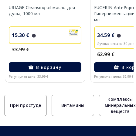
URIAGE Cleansing oil масло для
EUCERIN Anti-Pigm
душа, 1000 мл
Гиперпигментации 
мл
15.30 €
34.59 €
Лучшая цена за 30 дней
33.99 €
62.99 €
В корзину
В кор
Регулярная цена: 33.99 €
Регулярная цена: 62.99 €
Page 1 of 10
Комплексы
При простуде
Витамины
минеральных
веществ