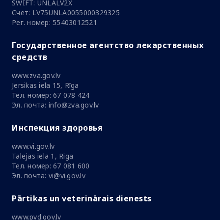
SWIFT: UNLALV2X
Счет: LV75UNLA0055000329325
Рег. номер: 55403012521
Государственное агентство лекарственных
средств
www.zva.gov.lv
Jersikas iela 15, Rīga
Тел. номер: 67 078 424
Эл. почта: info@zva.gov.lv
Инспекция здоровья
www.vi.gov.lv
Talejas iela 1, Riga
Тел. номер: 67 081 600
Эл. почта: vi@vi.gov.lv
Pārtikas un veterinārais dienests
www.pvd.gov.lv