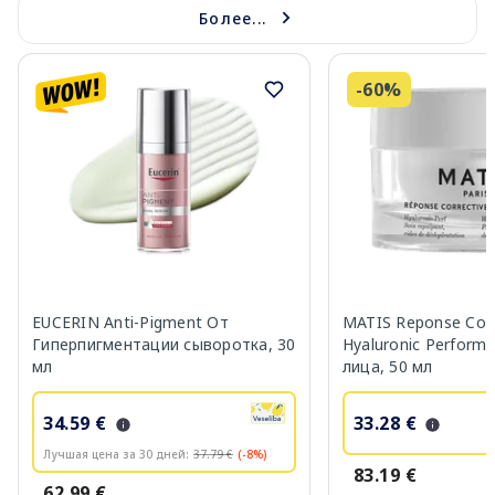
Более...
-60%
EUCERIN Anti-Pigment От
MATIS Reponse Corr
Гиперпигментации сыворотка, 30
Hyaluronic Perform
мл
лица, 50 мл
34.59 €
33.28 €
Лучшая цена за 30 дней:
37.79 €
(-8%)
83.19 €
62.99 €