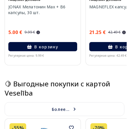
JONAX Мелатонин Max + B6
MAGNEFLEX капсулы
капсулы, 30 шт.
5.00 €
21.25 €
9.99 €
42.49 €
В корзину
В кор
Регулярная цена: 9.99 €
Регулярная цена: 42.49 €
Page 1 of 15
🍋 Выгодные покупки с картой
Veselība
Более...
-55%
-70%