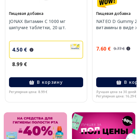
Пищевая добавка
Пищевая добавка
JONAX Витамин С 1000 мг
NATEO D Gummy 20
шипучие таблетки, 20 шт.
витамины в виде же
7.60 €
9.77 €
4.50 €
8.99 €
В корзину
В кор
Регулярная цена: 8.99 €
Лучшая цена за 30 дней:
Регулярная цена: 16.29 €
Page 1 of 10