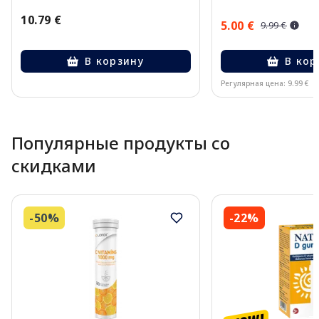
10.79 €
5.00 €
9.99 €
В корзину
В кор
Регулярная цена: 9.99 €
Page 1 of 10
Популярные продукты со
скидками
-50%
-22%