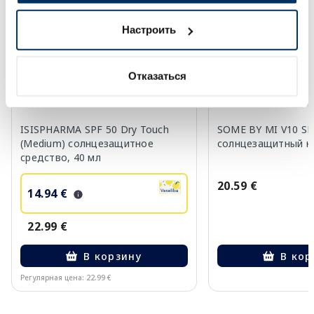
-35%
Настроить
Отказаться
ISISPHARMA SPF 50 Dry Touch
SOME BY MI V10 SP
(Medium) солнцезащитное
солнцезащитный кр
средство, 40 мл
20.59 €
14.94 €
22.99 €
В корзину
В кор
Регулярная цена: 22.99 €
Page 1 of 10