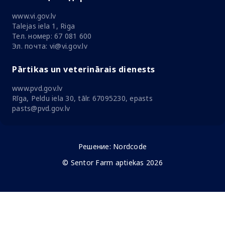
www.vi.gov.lv
Talejas iela 1, Riga
Тел. номер: 67 081 600
Эл. почта: vi@vi.gov.lv
Pārtikas un veterinārais dienests
www.pvd.gov.lv
Rīga, Peldu iela 30, tālr. 67095230, epasts
pasts@pvd.gov.lv
Решение:
Nordcode
© Sentor Farm aptiekas 2026