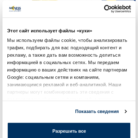
Пищевая добавка
Пищевая добавка
JONAX Со Вкусом Лимона
ORTHOMOL Immun п
горячий напиток, 10 шт.
шт.
Этот сайт использует файлы «куки»
Мы используем файлы cookie, чтобы анализировать
трафик, подбирать для вас подходящий контент и
8.39 €
25.05 €
11.99 €
35.79 €
рекламу, а также дать вам возможность делиться
информацией в социальных сетях. Мы передаем
В корзину
В кор
информацию о ваших действиях на сайте партнерам
Регулярная цена: 11.99 €
Регулярная цена: 35.79 €
Google: социальным сетям и компаниям,
занимающимся рекламой и веб-аналитикой. Наши
Page 1 of 10
партнеры могут комбинировать эти сведения с
предоставленной вами информацией, а также
Солнечная защита летом ☀️
данными, которые они получили при использовании
Показать сведения
вами их сервисов.
Более...
Разрешить все