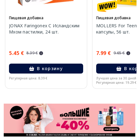
Пищевая добавка
Пищевая добавка
JONAX Faringonex С Исландским
MOLLERS For Teens
Мхом пастилки, 24 шт.
капсулы, 56 шт.
5.45 €
7.99 €
8.39 €
9.65 €
В корзину
В кор
Регулярная цена: 8.39 €
Лучшая цена за 30 дней:
Регулярная цена: 19.29 €
Page 1 of 11