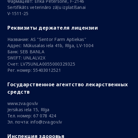
Фармацевт: Ērika Pētersone, F-2146
Sertifikāts veterināro zāļu izplatīšanai
V-1511-25
Реквизиты держателя лицензии
Название: AS "Sentor Farm Aptiekas"
Адрес: Mūkusalas iela 41b, Rīga, LV-1004
Банк: SEB BANLA
SWIFT: UNLALV2X
Счет: LV75UNLA0055000329325
Рег. номер: 55403012521
Государственное агентство лекарственных
средств
www.zva.gov.lv
Jersikas iela 15, Rīga
Тел. номер: 67 078 424
Эл. почта: info@zva.gov.lv
Инспекция здоровья