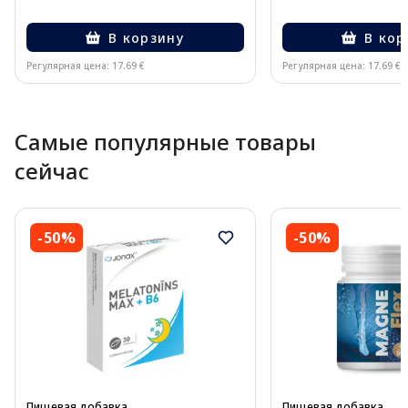
В корзину
В кор
Регулярная цена: 17.69 €
Регулярная цена: 17.69 €
Page 1 of 10
Самые популярные товары
сейчас
-50%
-50%
Пищевая добавка
Пищевая добавка