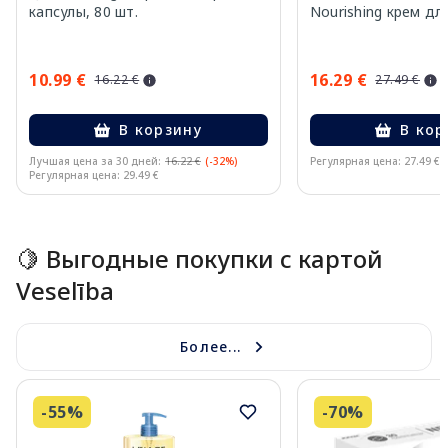
капсулы, 80 шт.
Nourishing крем дл
10.99 €
16.29 €
16.22 €
27.49 €
В корзину
В кор
Лучшая цена за 30 дней:
16.22 €
(-32%)
Регулярная цена: 27.49 €
Регулярная цена: 29.49 €
Page 1 of 15
🍋 Выгодные покупки с картой
Veselība
Более...
-55%
-70%