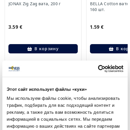
JONAX Zig Zag вата, 200 г
BELLA Cotton ватн
160 шт.
3.59 €
1.59 €
В корзину
В кор
Page 1 of 10
Солнечная защита летом ☀️
Этот сайт использует файлы «куки»
Более...
Мы используем файлы cookie, чтобы анализировать
трафик, подбирать для вас подходящий контент и
рекламу, а также дать вам возможность делиться
-30%
информацией в социальных сетях. Мы передаем
информацию о ваших действиях на сайте партнерам