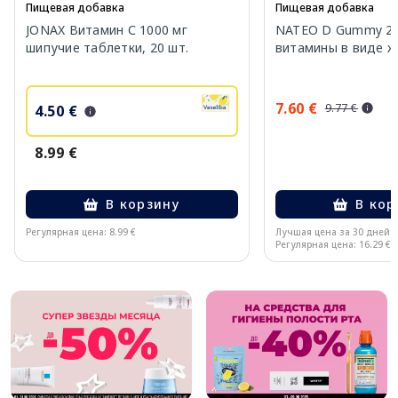
Пищевая добавка
Пищевая добавка
JONAX Витамин С 1000 мг
NATEO D Gummy 20
шипучие таблетки, 20 шт.
витамины в виде же
7.60 €
9.77 €
4.50 €
8.99 €
В корзину
В кор
Регулярная цена: 8.99 €
Лучшая цена за 30 дней:
Регулярная цена: 16.29 €
Page 1 of 10