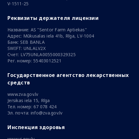
V-1511-25
Реквизиты держателя лицензии
Название: AS "Sentor Farm Aptiekas"
Адрес: Mūkusalas iela 41b, Rīga, LV-1004
Банк: SEB BANLA
SWIFT: UNLALV2X
Счет: LV75UNLA0055000329325
Рег. номер: 55403012521
Государственное агентство лекарственных
средств
www.zva.gov.lv
Jersikas iela 15, Rīga
Тел. номер: 67 078 424
Эл. почта: info@zva.gov.lv
Инспекция здоровья
www.vi.gov.lv