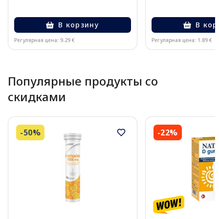
В корзину
В кор
Регулярная цена: 9.29 €
Регулярная цена: 1.89 €
Page 1 of 10
Популярные продукты со
скидками
-50%
-22%