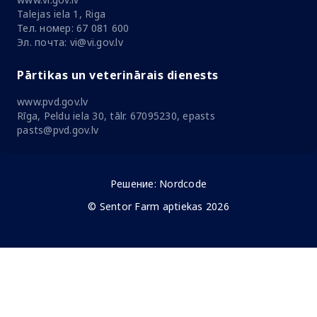
Talejas iela 1, Riga
Тел. номер: 67 081 600
Эл. почта: vi@vi.gov.lv
Pārtikas un veterinārais dienests
www.pvd.gov.lv
Rīga, Peldu iela 30, tālr. 67095230, epasts
pasts@pvd.gov.lv
Решение:
Nordcode
© Sentor Farm aptiekas 2026