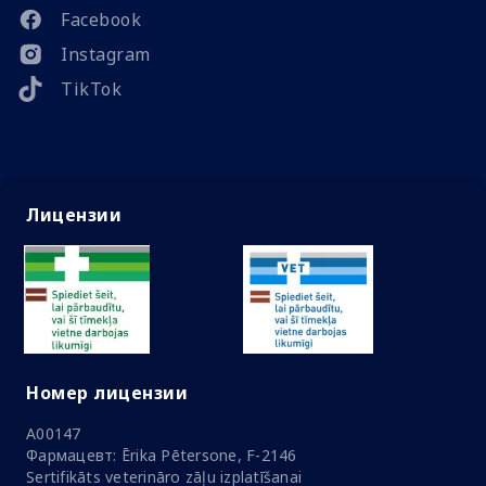
Facebook
Instagram
TikTok
Лицензии
Номер лицензии
A00147
Фармацевт: Ērika Pētersone, F-2146
Sertifikāts veterināro zāļu izplatīšanai