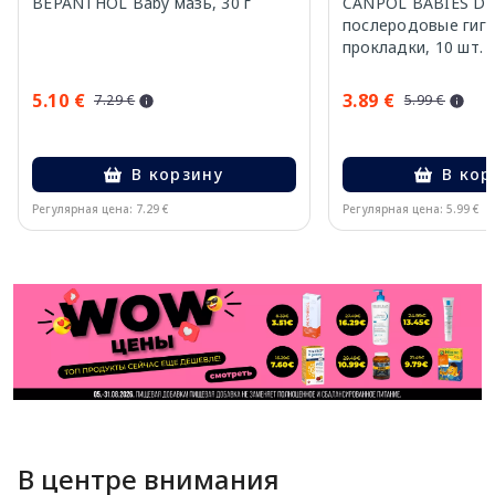
BEPANTHOL Baby мазь, 30 г
CANPOL BABIES Da
послеродовые гиги
прокладки, 10 шт.
5.10 €
3.89 €
7.29 €
5.99 €
В корзину
В кор
Регулярная цена: 7.29 €
Регулярная цена: 5.99 €
Page 1 of 11
В центре внимания