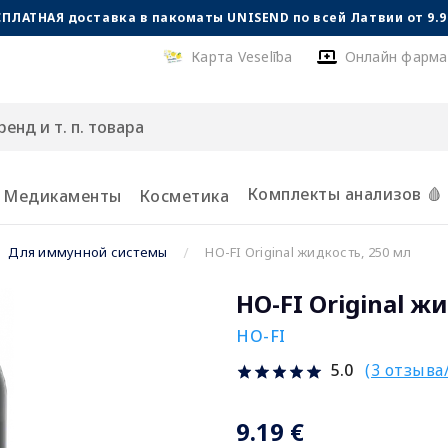
СПЛАТНАЯ доставка в пакоматы UNISEND по всей Латвии от 9.99
Карта Veselība
Онлайн фарма
Комплекты анализов 🩸
Медикаменты
Косметика
Для иммунной системы
HO-FI Original жидкость, 250 мл
HO-FI Original ж
HO-FI
(3 отзыва
5.0
9.19 €