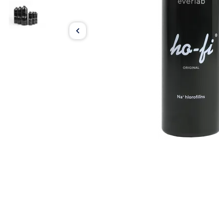
Item
1
of
2
Item
1
of
2