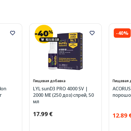
-40%
Пищевая добавка
Пищевая 
lon
LYL sunD3 PRO 4000 SV |
ACORUS 
г
2000 МЕ (250 доз) спрей, 50
порошок
мл
17.99 €
12.89 