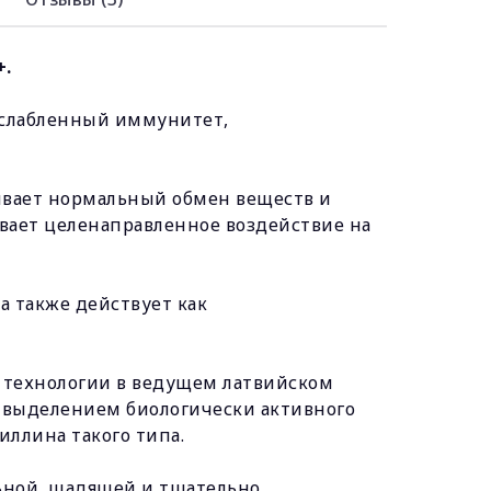
+.
 ослабленный иммунитет,
чивает нормальный обмен веществ и
вает целенаправленное воздействие на
а также действует как
 технологии в ведущем латвийском
 с выделением биологически активного
ллина такого типа.
льной, щадящей и тщательно