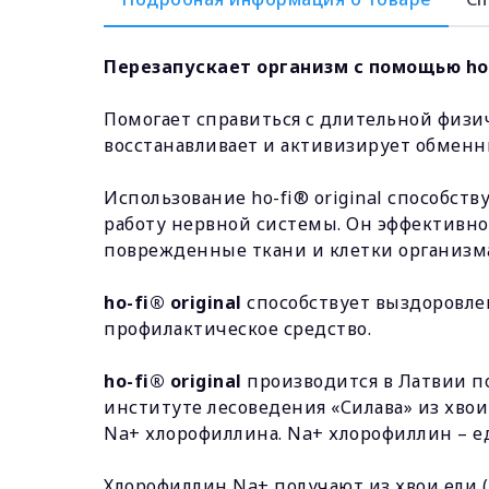
Перезапускает организм с помощью ho-
Помогает справиться с длительной физи
восстанавливает и активизирует обменн
Использование ho-fi® original способст
работу нервной системы. Он эффективно
поврежденные ткани и клетки организм
ho-fi® original
способствует выздоровлен
профилактическое средство.
ho-fi® original
производится в Латвии п
институте лесоведения «Силава» из хвои
Na+ хлорофиллина. Na+ хлорофиллин – е
Хлорофиллин Na+ получают из хвои ели (