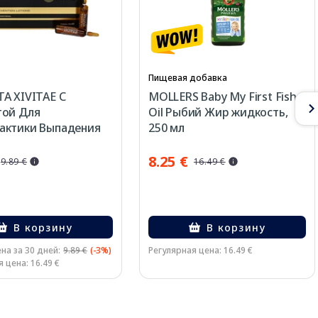
Пищевая добавка
A XIVITAE С
MOLLERS Baby My First Fish
той Для
Oil Рыбий Жир жидкость,
актики Выпадения
250 мл
 мл, лосьон, 12 шт.
8.25 €
9.89 €
16.49 €
В корзину
В корзину
на за 30 дней:
9.89 €
(-3%)
Регулярная цена: 16.49 €
 цена: 16.49 €