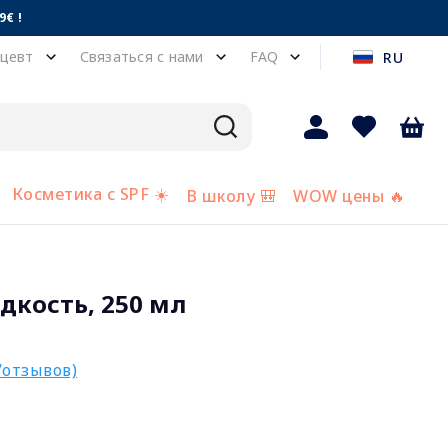
€ !
цевт
Связаться с нами
FAQ
RU
Косметика с SPF ☀️
В школу 🎒
WOW цены 🔥
идкость, 250 мл
/отзывов)