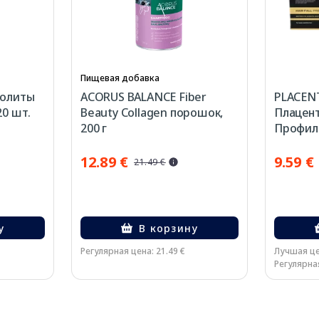
Пищевая добавка
ролиты
ACORUS BALANCE Fiber
PLACENT
20 шт.
Beauty Collagen порошок,
Плацен
200 г
Профил
Волос 10
12.89 €
9.59 €
21.49 €
у
В корзину
Регулярная цена: 21.49 €
Лучшая це
Регулярная