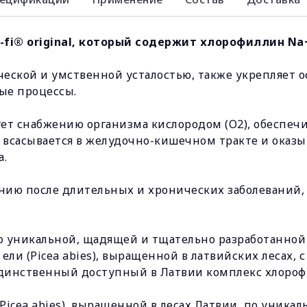
fi® original, который содержит хлорофиллин Na
ческой и умственной усталостью, также укрепляет
ые процессы.
вует снабжению организма кислородом (O2), обеспе
 всасывается в желудочно-кишечном тракте и оказы
а.
ию после длительных и хронических заболеваний, 
о уникальной, щадящей и тщательно разработанной
 ели (Picea abies), выращенной в латвийских лесах,
динственный доступный в Латвии комплекс хлорофи
Picea abies), выращенной в лесах Латвии, по уника