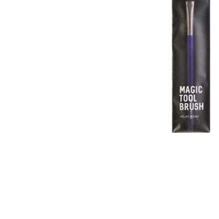
Item
1
of
1
Item
1
of
1