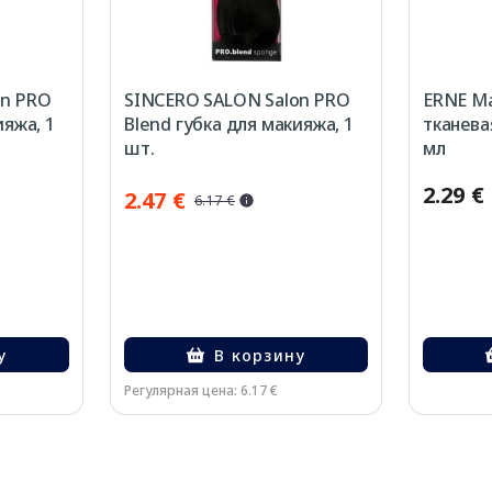
on PRO
SINCERO SALON Salon PRO
ERNE Ma
ияжа, 1
Blend губка для макияжа, 1
тканева
шт.
мл
2.29 €
2.47 €
6.17 €
у
В корзину
Регулярная цена: 6.17 €