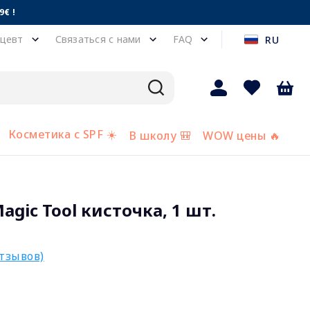
€ !
цевт
Связаться с нами
FAQ
RU
Косметика с SPF ☀️
В школу 🎒
WOW цены 🔥
gic Tool кисточка, 1 шт.
отзывов)