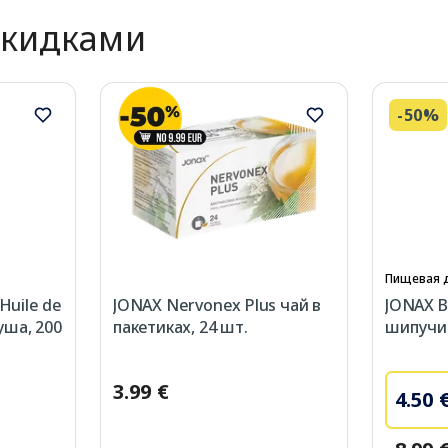
скидками
-50%
Пищевая 
Huile de
JONAX Nervonex Plus чай в
JONAX В
уша, 200
пакетиках, 24 шт.
шипучие
3.99 €
4.50 