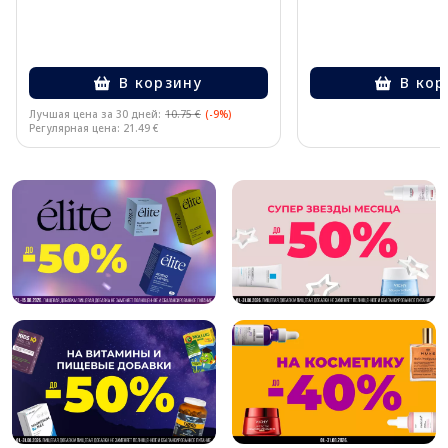
В корзину
В кор
Лучшая цена за 30 дней:
10.75 €
(-9%)
Регулярная цена: 21.49 €
Page 1 of 10