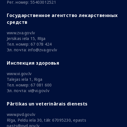
Рег. номер: 55403012521
Государственное агентство лекарственных
средств
www.zva.gov.lv
Jersikas iela 15, Rīga
Тел. номер: 67 078 424
Эл. почта: info@zva.gov.lv
Инспекция здоровья
www.vi.gov.lv
Talejas iela 1, Riga
Тел. номер: 67 081 600
Эл. почта: vi@vi.gov.lv
Pārtikas un veterinārais dienests
www.pvd.gov.lv
Rīga, Peldu iela 30, tālr. 67095230, epasts
pasts@pvd.gov.lv