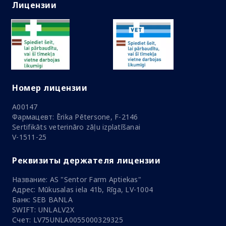
Лицензии
Номер лицензии
A00147
Фармацевт: Ērika Pētersone, F-2146
Sertifikāts veterināro zāļu izplatīšanai
V-1511-25
Реквизиты держателя лицензии
Название: AS "Sentor Farm Aptiekas"
Адрес: Mūkusalas iela 41b, Rīga, LV-1004
Банк: SEB BANLA
SWIFT: UNLALV2X
Счет: LV75UNLA0055000329325