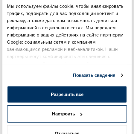
В корзину
В кор
Мы используем файлы cookie, чтобы анализировать
трафик, подбирать для вас подходящий контент и
рекламу, а также дать вам возможность делиться
Page 1 of 10
информацией в социальных сетях. Мы передаем
информацию о ваших действиях на сайте партнерам
Солнечная защита летом ☀️
Google: социальным сетям и компаниям,
занимающимся рекламой и веб-аналитикой. Наши
партнеры могут комбинировать эти сведения с
Более...
предоставленной вами информацией, а также
данными, которые они получили при использовании
Показать сведения
-60%
-55%
вами их сервисов.
Разрешить все
Настроить
EUCERIN Sun Oil Control SPF 50+
EUCERIN Sun Oil SP
Отказаться