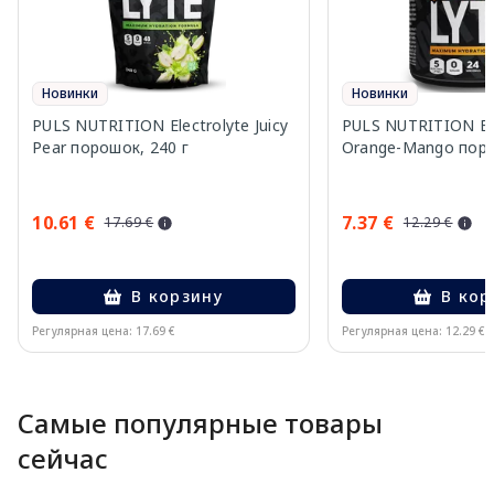
Новинки
Новинки
PULS NUTRITION Electrolyte Juicy
PULS NUTRITION Ele
Pear порошок, 240 г
Orange-Mango поро
10.61 €
7.37 €
17.69 €
12.29 €
В корзину
В кор
Регулярная цена: 17.69 €
Регулярная цена: 12.29 €
Page 1 of 10
Самые популярные товары
сейчас