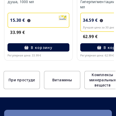
душа, 1000 мл
Гиперпигментации 
мл
15.30 €
34.59 €
Лучшая цена за 30 дней
33.99 €
62.99 €
В корзину
В кор
Регулярная цена: 33.99 €
Регулярная цена: 62.99 €
Page 1 of 10
Комплексы
При простуде
Витамины
минеральных
веществ