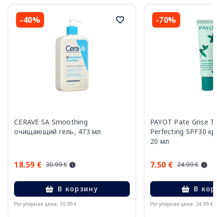
-40%
-70%
CERAVE SA Smoothing
PAYOT Pate Grise T
очищающий гель, 473 мл
Perfecting SPF30 к
20 мл
18.59 €
7.50 €
30.99 €
24.99 €
В корзину
В кор
Регулярная цена: 30.99 €
Регулярная цена: 24.99 €