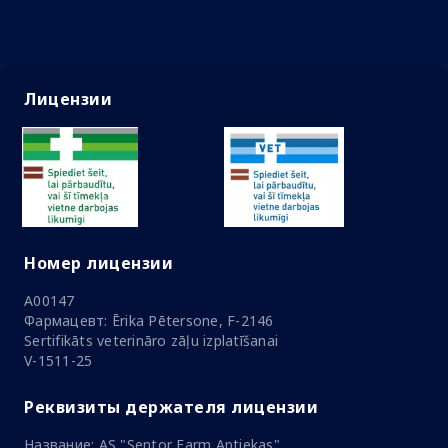
Лицензии
Номер лицензии
A00147
Фармацевт: Ērika Pētersone, F-2146
Sertifikāts veterināro zāļu izplatīšanai
V-1511-25
Реквизиты держателя лицензии
Название: AS "Sentor Farm Aptiekas"