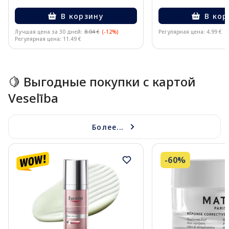
В корзину
В кор
Лучшая цена за 30 дней:
8.04 €
(-12%)
Регулярная цена: 4.99 €
Регулярная цена: 11.49 €
Page 1 of 15
🍋 Выгодные покупки с картой
Veselība
Более...
-60%