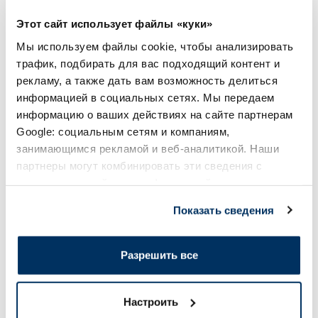
Цена
Цена
6.35 €
5.99 €
Этот сайт использует файлы «куки»
Мы используем файлы cookie, чтобы анализировать
В корзину
В кор
трафик, подбирать для вас подходящий контент и
рекламу, а также дать вам возможность делиться
Page 1 of 8
информацией в социальных сетях. Мы передаем
информацию о ваших действиях на сайте партнерам
Солнечная защита летом ☀️
Google: социальным сетям и компаниям,
занимающимся рекламой и веб-аналитикой. Наши
Более...
партнеры могут комбинировать эти сведения с
предоставленной вами информацией, а также
данными, которые они получили при использовании
-60%
-60%
Показать сведения
вами их сервисов.
Разрешить все
Настроить