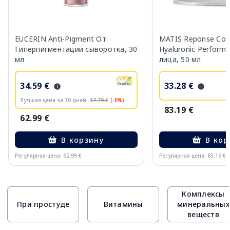
EUCERIN Anti-Pigment От
MATIS Reponse Corr
Гиперпигментации сыворотка, 30
Hyaluronic Perform
мл
лица, 50 мл
34.59 €
33.28 €
Лучшая цена за 30 дней:
37.79 €
(-8%)
83.19 €
62.99 €
В корзину
В кор
Регулярная цена: 62.99 €
Регулярная цена: 83.19 €
Page 1 of 10
Комплексы
При простуде
Витамины
минеральных
веществ