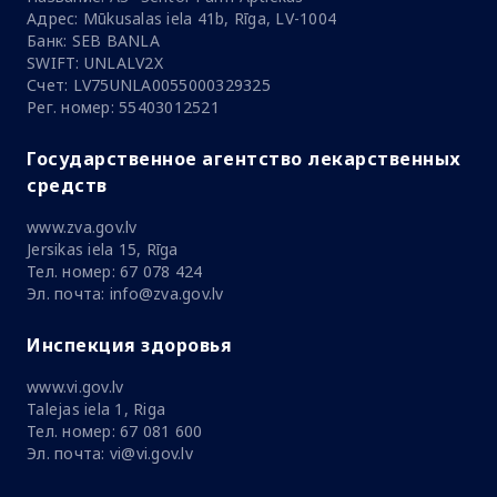
Адрес: Mūkusalas iela 41b, Rīga, LV-1004
Банк: SEB BANLA
SWIFT: UNLALV2X
Счет: LV75UNLA0055000329325
Рег. номер: 55403012521
Государственное агентство лекарственных
средств
www.zva.gov.lv
Jersikas iela 15, Rīga
Тел. номер: 67 078 424
Эл. почта: info@zva.gov.lv
Инспекция здоровья
www.vi.gov.lv
Talejas iela 1, Riga
Тел. номер: 67 081 600
Эл. почта: vi@vi.gov.lv