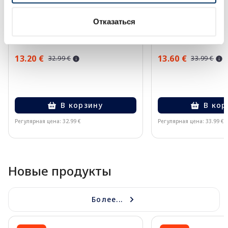
EUCERIN Sun Oil Control SPF 50+
EUCERIN Kids Dry T
Отказаться
солнцезащитное средство, 50
крем-гель, 200 мл
мл
13.20 €
13.60 €
32.99 €
33.99 €
В корзину
В кор
Регулярная цена: 32.99 €
Регулярная цена: 33.99 €
Page 1 of 10
Новые продукты
Более...