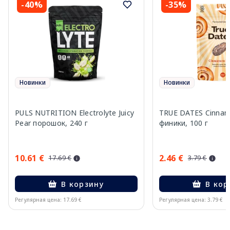
-40%
-35%
Новинки
Новинки
PULS NUTRITION Electrolyte Juicy
TRUE DATES Cinnam
Pear порошок, 240 г
финики, 100 г
10.61 €
2.46 €
17.69 €
3.79 €
В корзину
В кор
Регулярная цена: 17.69 €
Регулярная цена: 3.79 €
Page 1 of 10