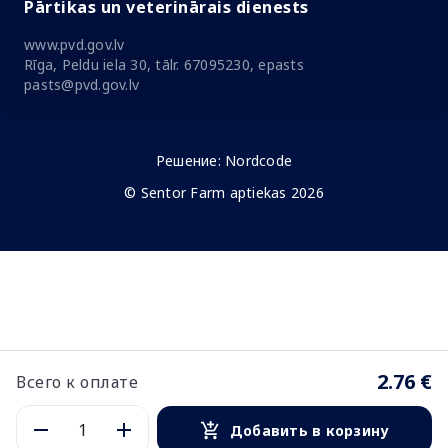
Pārtikas un veterinārais dienests
www.pvd.gov.lv
Rīga, Peldu iela 30, tālr. 67095230, epasts
pasts@pvd.gov.lv
Решение:
Nordcode
© Sentor Farm aptiekas 2026
2.76 €
Всего к оплате
Добавить в корзину