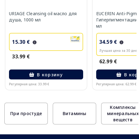
URIAGE Cleansing oil масло для
EUCERIN Anti-Pigm
душа, 1000 мл
Гиперпигментации 
мл
15.30 €
34.59 €
Лучшая цена за 30 дней
33.99 €
62.99 €
В корзину
В кор
Регулярная цена: 33.99 €
Регулярная цена: 62.99 €
Page 1 of 10
Комплексы
При простуде
Витамины
минеральных
веществ