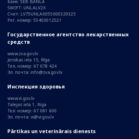
Банк: SEB BANLA
SWIFT: UNLALV2X
Счет: LV75UNLA0055000329325
Рег. номер: 55403012521
Государственное агентство лекарственных
средств
www.zva.gov.lv
Jersikas iela 15, Rīga
Тел. номер: 67 078 424
Эл. почта: info@zva.gov.lv
Инспекция здоровья
www.vi.gov.lv
Talejas iela 1, Riga
Тел. номер: 67 081 600
Эл. почта: vi@vi.gov.lv
Pārtikas un veterinārais dienests