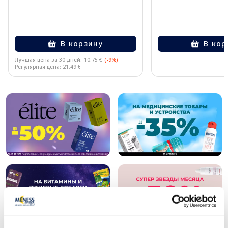
В корзину
В кор
Лучшая цена за 30 дней:
10.75 €
(-9%)
Регулярная цена: 21.49 €
Page 1 of 10