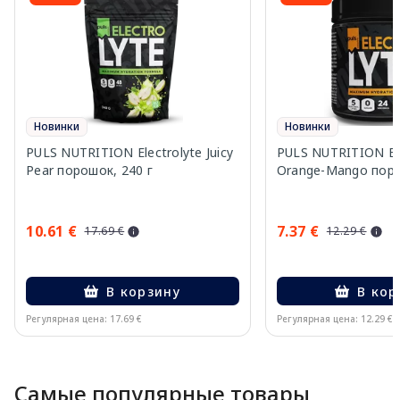
Новинки
Новинки
PULS NUTRITION Electrolyte Juicy
PULS NUTRITION Ele
Pear порошок, 240 г
Orange-Mango поро
10.61 €
7.37 €
17.69 €
12.29 €
В корзину
В кор
Регулярная цена: 17.69 €
Регулярная цена: 12.29 €
Page 1 of 10
Самые популярные товары