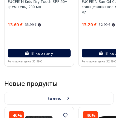
EUCERIN Kids Dry Touch SPF 50+
EUCERIN Sun Oil Co
крем-гель, 200 мл
солнцезащитное ср
мл
13.60 €
13.20 €
33.99 €
32.99 €
В корзину
В кор
Регулярная цена: 33.99 €
Регулярная цена: 32.99 €
Page 1 of 10
Новые продукты
Более...
-40%
-40%