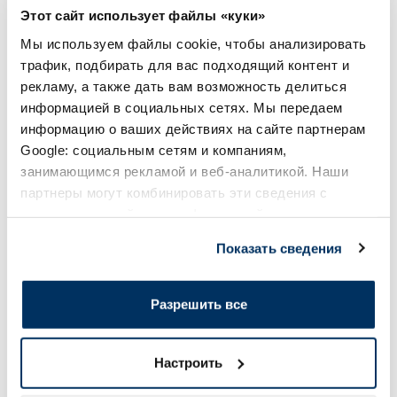
Этот сайт использует файлы «куки»
Мы используем файлы cookie, чтобы анализировать
Популярные в категории
трафик, подбирать для вас подходящий контент и
рекламу, а также дать вам возможность делиться
информацией в социальных сетях. Мы передаем
-45%
-30%
информацию о ваших действиях на сайте партнерам
Google: социальным сетям и компаниям,
занимающимся рекламой и веб-аналитикой. Наши
партнеры могут комбинировать эти сведения с
предоставленной вами информацией, а также
данными, которые они получили при использовании
Показать сведения
вами их сервисов.
Пищевая добавка
Пищевая добавка
Разрешить все
DIAS Forte Collagen коллаген, 30
OSTROVIT Marine Co
шт.
Currant порошок, 5
Настроить
30.24 €
19.59 €
54.99 €
27.99 €