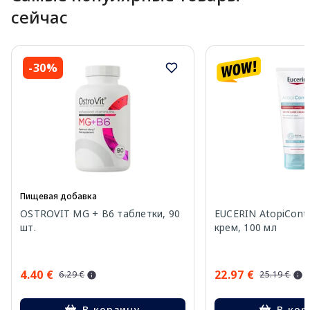
сейчас
-30%
Пищевая добавка
OSTROVIT MG + B6 таблетки, 90
EUCERIN AtopiContr
шт.
крем, 100 мл
4.40 €
22.97 €
6.29 €
25.19 €
В корзину
В кор