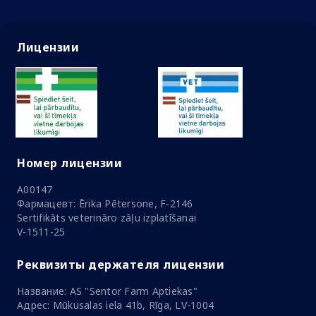
Лицензии
Номер лицензии
A00147
Фармацевт: Ērika Pētersone, F-2146
Sertifikāts veterināro zāļu izplatīšanai
V-1511-25
Реквизиты держателя лицензии
Название: AS "Sentor Farm Aptiekas"
Адрес: Mūkusalas iela 41b, Rīga, LV-1004