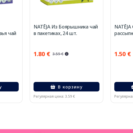
NATĒJA Из Боярышника чай
NATĒJA
вья чай
в пакетиках, 24 шт.
рассыпн
1.80 €
1.50 €
3.59 €
у
В корзину
Регулярная цена: 3.59 €
Регулярная