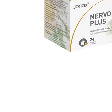
Item
1
of
1
Item
1
of
1