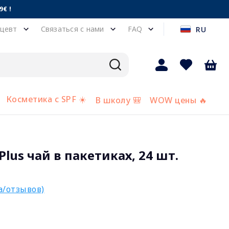
€ !
цевт
Связаться с нами
FAQ
RU
Косметика с SPF ☀️
В школу 🎒
WOW цены 🔥
lus чай в пакетиках, 24 шт.
а/отзывов)