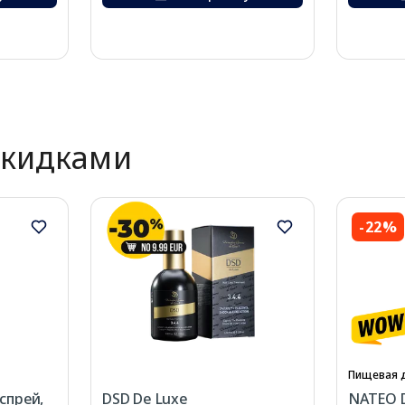
скидками
-22%
Пищевая 
спрей,
DSD De Luxe
NATEO 