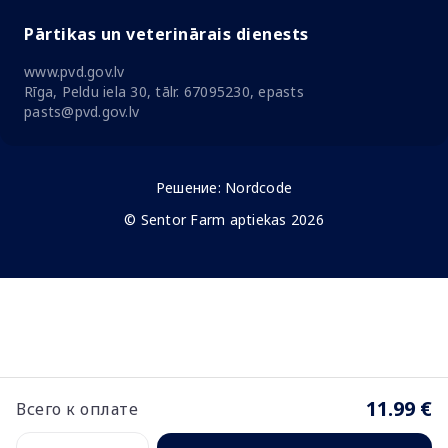
Pārtikas un veterinārais dienests
www.pvd.gov.lv
Rīga, Peldu iela 30, tālr. 67095230, epasts
pasts@pvd.gov.lv
Решение:
Nordcode
© Sentor Farm aptiekas 2026
11.99 €
Всего к оплате