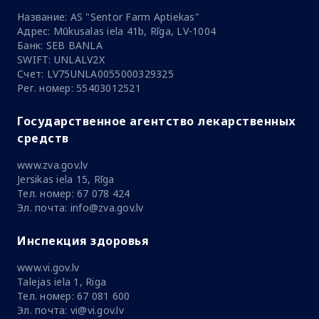
Название: AS "Sentor Farm Aptiekas"
Адрес: Mūkusalas iela 41b, Rīga, LV-1004
Банк: SEB BANLA
SWIFT: UNLALV2X
Счет: LV75UNLA0055000329325
Рег. номер: 55403012521
Государственное агентство лекарственных
средств
www.zva.gov.lv
Jersikas iela 15, Rīga
Тел. номер: 67 078 424
Эл. почта: info@zva.gov.lv
Инспекция здоровья
www.vi.gov.lv
Talejas iela 1, Riga
Тел. номер: 67 081 600
Эл. почта: vi@vi.gov.lv