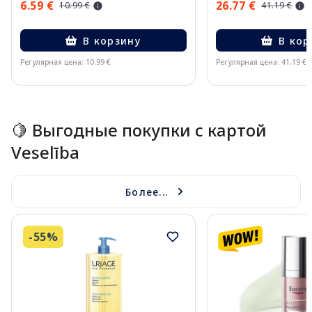
6.59 €
26.77 €
10.99 €
41.19 €
В корзину
В кор
Регулярная цена: 10.99 €
Регулярная цена: 41.19 €
Page 1 of 15
🍋 Выгодные покупки с картой
Veselība
Более...
-55%