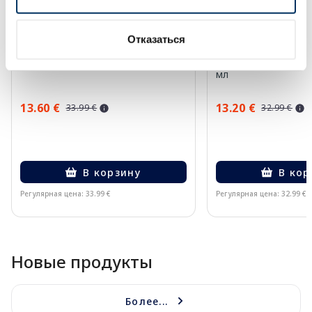
Отказаться
EUCERIN Kids Dry Touch SPF 50+
EUCERIN Sun Oil Co
крем-гель, 200 мл
солнцезащитное ср
мл
13.60 €
13.20 €
33.99 €
32.99 €
В корзину
В кор
Регулярная цена: 33.99 €
Регулярная цена: 32.99 €
Page 1 of 10
Новые продукты
Более...