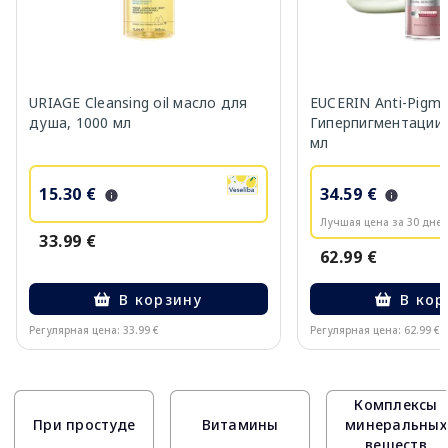
URIAGE Cleansing oil масло для
EUCERIN Anti-Pigm
душа, 1000 мл
Гиперпигментации 
мл
15.30 €
34.59 €
Лучшая цена за 30 дней
33.99 €
62.99 €
В корзину
В кор
Регулярная цена: 33.99 €
Регулярная цена: 62.99 €
Page 1 of 10
Комплексы
При простуде
Витамины
минеральных
веществ