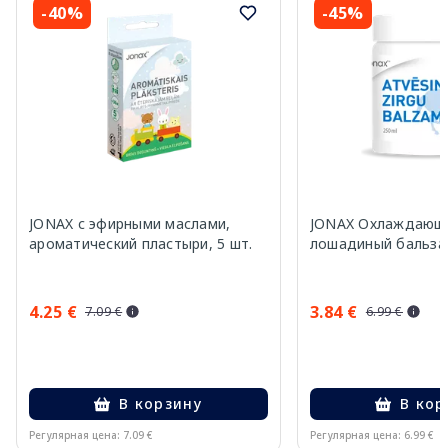
-40%
-45%
JONAX с эфирными маслами,
JONAX Oхлаждающ
aроматический пластыри, 5 шт.
лошадиный бальзам
4.25 €
3.84 €
7.09 €
6.99 €
В корзину
В кор
Регулярная цена: 7.09 €
Регулярная цена: 6.99 €