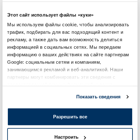
Лучшая цена за 30 дней
Этот сайт использует файлы «куки»
6.99 €
Мы используем файлы cookie, чтобы анализировать
В корзину
В кор
трафик, подбирать для вас подходящий контент и
рекламу, а также дать вам возможность делиться
Регулярная цена: 6.99 €
информацией в социальных сетях. Мы передаем
Page 1 of 10
информацию о ваших действиях на сайте партнерам
Google: социальным сетям и компаниям,
Солнечная защита летом ☀️
занимающимся рекламой и веб-аналитикой. Наши
партнеры могут комбинировать эти сведения с
Более...
предоставленной вами информацией, а также
данными, которые они получили при использовании
Показать сведения
вами их сервисов.
-60%
-60%
Разрешить все
Настроить