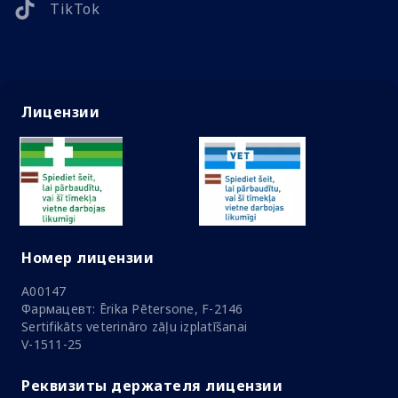
TikTok
Лицензии
Номер лицензии
A00147
Фармацевт: Ērika Pētersone, F-2146
Sertifikāts veterināro zāļu izplatīšanai
V-1511-25
Реквизиты держателя лицензии