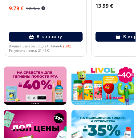
13.99 €
9.79 €
10.75 €
В корзину
В кор
Лучшая цена за 30 дней:
10.75 €
(-9%)
Регулярная цена: 21.49 €
Page 1 of 10