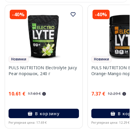
-40%
-40%
Новинки
Новинки
PULS NUTRITION Electrolyte Juicy
PULS NUTRITION Ele
Pear порошок, 240 г
Orange-Mango поро
10.61 €
7.37 €
17.69 €
12.29 €
В корзину
В кор
Регулярная цена: 17.69 €
Регулярная цена: 12.29 €
Page 1 of 10