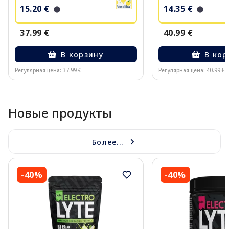
15.20 €
14.35 €
37.99 €
40.99 €
В корзину
В кор
Регулярная цена: 37.99 €
Регулярная цена: 40.99 €
Page 1 of 10
Новые продукты
Более...
-40%
-40%