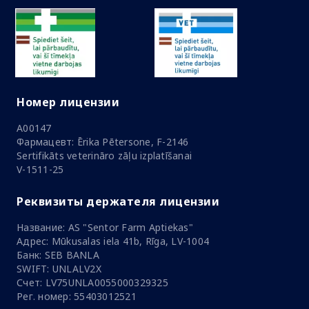
Номер лицензии
A00147
Фармацевт: Ērika Pētersone, F-2146
Sertifikāts veterināro zāļu izplatīšanai
V-1511-25
Реквизиты держателя лицензии
Название: AS "Sentor Farm Aptiekas"
Адрес: Mūkusalas iela 41b, Rīga, LV-1004
Банк: SEB BANLA
SWIFT: UNLALV2X
Счет: LV75UNLA0055000329325
Рег. номер: 55403012521