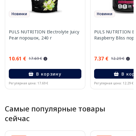
Новинки
Новинки
PULS NUTRITION Electrolyte Juicy
PULS NUTRITION Ele
Pear порошок, 240 г
Raspberry Bliss пор
10.61 €
7.37 €
17.69 €
12.29 €
В корзину
В кор
Регулярная цена: 17.69 €
Регулярная цена: 12.29 €
Page 1 of 10
Самые популярные товары
сейчас