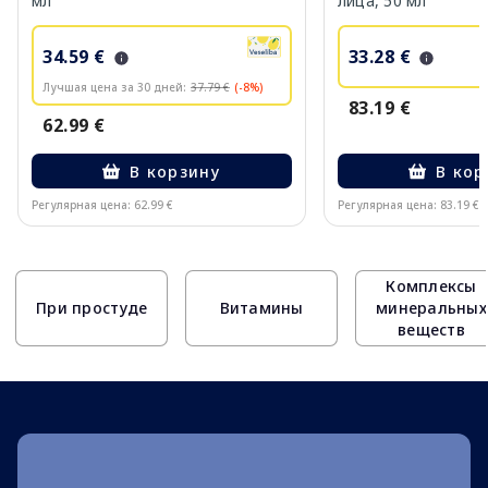
мл
лица, 50 мл
34.59 €
33.28 €
Лучшая цена за 30 дней:
37.79 €
(-8%)
83.19 €
62.99 €
В корзину
В кор
Регулярная цена: 62.99 €
Регулярная цена: 83.19 €
Page 1 of 10
Комплексы
При простуде
Витамины
минеральных
веществ