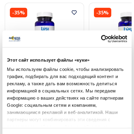
-35%
-35%
Этот сайт использует файлы «куки»
Пищевая добавка
Пищевая добавка
Мы используем файлы cookie, чтобы анализировать
LYSI Масло Печени Акулы
LYSI Omega - 3 Vit
трафик, подбирать для вас подходящий контент и
капсулы, 60 шт.
капсулы, 120 шт.
рекламу, а также дать вам возможность делиться
информацией в социальных сетях. Мы передаем
информацию о ваших действиях на сайте партнерам
10.39 €
15.27 €
15.99 €
23.49 €
Google: социальным сетям и компаниям,
занимающимся рекламой и веб-аналитикой. Наши
В корзину
В кор
партнеры могут комбинировать эти сведения с
предоставленной вами информацией, а также
Регулярная цена: 15.99 €
Регулярная цена: 23.49 €
данными, которые они получили при использовании