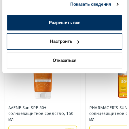
Показать сведения
Page 1 of 10
вами их сервисов.
Солнечная защита летом ☀️
Разрешить все
Более...
Настроить
-60%
-65%
Отказаться
AVENE Sun SPF 50+
PHARMACERIS SUN 
солнцезащитное средство, 150
солнцезащитное ср
мл
мл