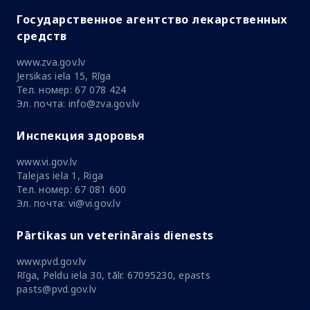
Государственное агентство лекарственных
средств
www.zva.gov.lv
Jersikas iela 15, Rīga
Тел. номер: 67 078 424
Эл. почта: info@zva.gov.lv
Инспекция здоровья
www.vi.gov.lv
Talejas iela 1, Riga
Тел. номер: 67 081 600
Эл. почта: vi@vi.gov.lv
Pārtikas un veterinārais dienests
www.pvd.gov.lv
Rīga, Peldu iela 30, tālr. 67095230, epasts
pasts@pvd.gov.lv