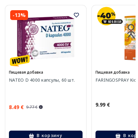
-13%
Пищевая добавка
Пищевая добавка
NATEO D 4000 капсулы, 60 шт.
FARINGOSPRAY Kids
9.99 €
8.49 €
9.77 €
В корзину
В кор