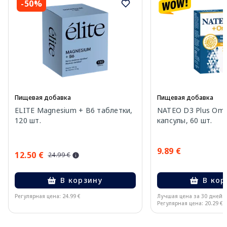
-50%
Пищевая добавка
Пищевая добавка
ELITE Magnesium + B6 таблетки,
NATEO D3 Plus Ome
120 шт.
капсулы, 60 шт.
9.89 €
12.50 €
24.99 €
В корзину
В кор
Регулярная цена: 24.99 €
Лучшая цена за 30 дней:
Регулярная цена: 20.29 €
Page 1 of 11