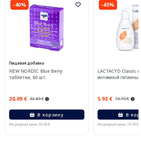
-40%
-45%
Пищевая добавка
NEW NORDIC Blue Berry
LACTACYD Classic г
таблетки, 60 шт.
интимной гигиены,
20.09 €
5.93 €
33.49 €
10.79 €
В корзину
В кор
Регулярная цена: 33.49 €
Регулярная цена: 10.79 €
Page 1 of 15