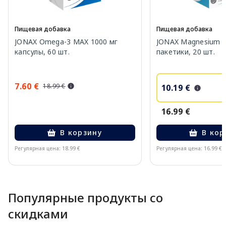
Пищевая добавка
Пищевая добавка
JONAX Omega-3 MAX 1000 мг
JONAX Magnesium D
капсулы, 60 шт.
пакетики, 20 шт.
7.60 €
18.99 €
10.19 €
16.99 €
В корзину
В кор
Регулярная цена: 18.99 €
Регулярная цена: 16.99 €
Page 1 of 10
Популярные продукты со
скидками