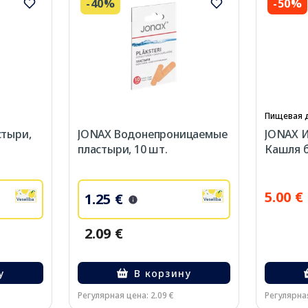
-40%
-50%
Пищевая 
стыри,
JONAX Водонепроницаемые
JONAX И
пластыри, 10 шт.
Кашля б
5.00 €
1.25 €
2.09 €
у
В корзину
Регулярная цена: 2.09 €
Регулярная