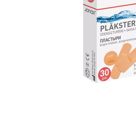
Item
1
of
1
Item
1
of
1