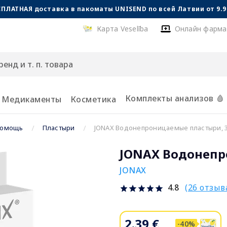
СПЛАТНАЯ доставка в пакоматы UNISEND по всей Латвии от 9.99
Карта Veselība
Онлайн фарма
Комплекты анализов 🩸
Медикаменты
Косметика
помощь
Пластыри
JONAX Водонепроницаемые пластыри, 3
JONAX Водонепр
JONAX
(26 отзыв
4.8
2.39 €
-40%