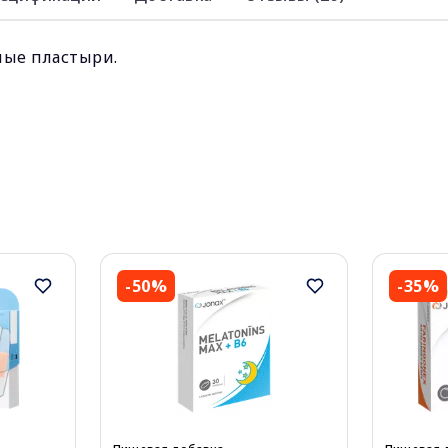
ые пластыри.
-50%
-35%