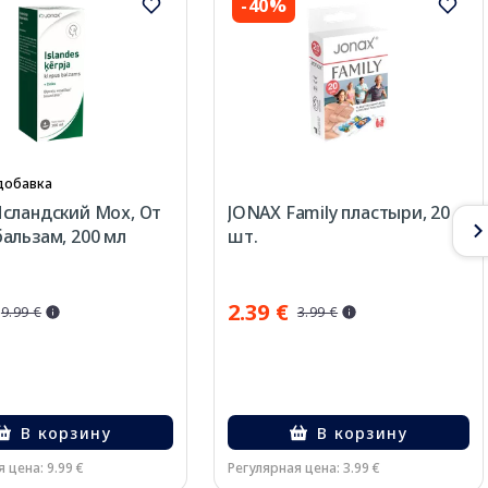
-40%
добавка
сландский Мох, От
JONAX Family пластыри, 20
альзам, 200 мл
шт.
2.39 €
9.99 €
3.99 €
В корзину
В корзину
 цена: 9.99 €
Регулярная цена: 3.99 €