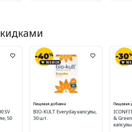
скидками
Пищевая добавка
Пищевая 
0 SV
BIO-KULT Everyday капсулы,
ICONFIT 
е, 50
30 шт.
& Green
капсулы,