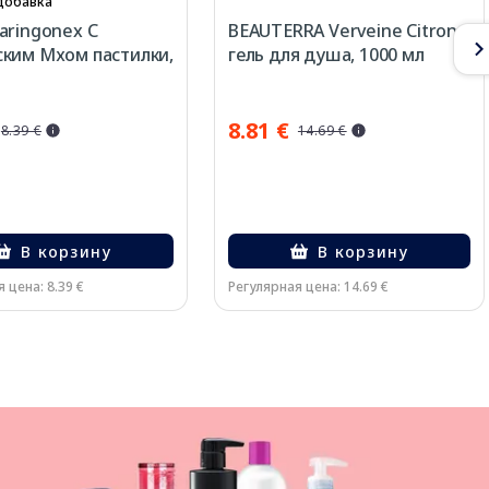
добавка
aringonex С
BEAUTERRA Verveine Citron
ким Мхом пастилки,
гель для душа, 1000 мл
8.81 €
8.39 €
14.69 €
В корзину
В корзину
 цена: 8.39 €
Регулярная цена: 14.69 €