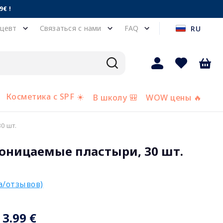
€ !
цевт
Связаться с нами
FAQ
RU
Косметика с SPF ☀️
В школу 🎒
WOW цены 🔥
0 шт.
оницаемые пластыри, 30 шт.
а/отзывов)
3.99 €