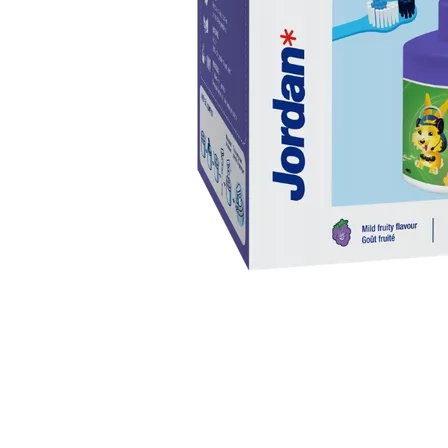
Item
1
of
1
Item
1
of
1