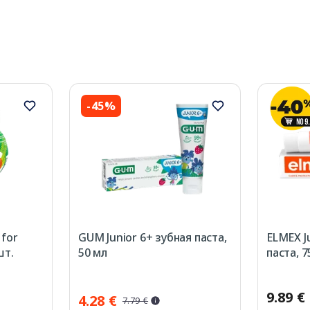
-45%
 for
GUM Junior 6+ зубная паста,
ELMEX Ju
шт.
50 мл
паста, 7
9.89 €
4.28 €
7.79 €