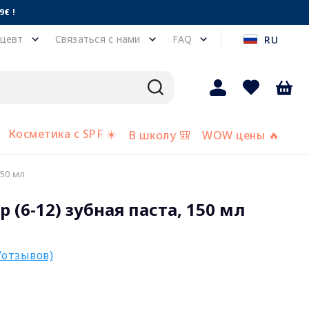
€ !
цевт
Связаться с нами
FAQ
RU
Косметика с SPF ☀️
В школу 🎒
WOW цены 🔥
150 мл
 (6-12) зубная паста, 150 мл
/отзывов)