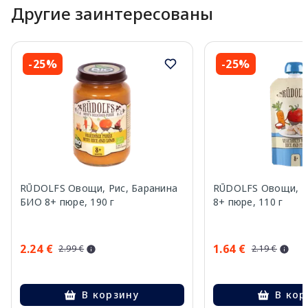
Другие заинтересованы
-25%
-25%
RŪDOLFS Овощи, Рис, Баранина
RŪDOLFS Овощи, Р
БИО 8+ пюре, 190 г
8+ пюре, 110 г
2.24 €
1.64 €
2.99 €
2.19 €
В корзину
В кор