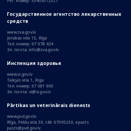
Рег. номер: 55403012521
Государственное агентство лекарственных
средств
www.zva.gov.lv
Jersikas iela 15, Rīga
Тел. номер: 67 078 424
Эл. почта: info@zva.gov.lv
Инспекция здоровья
www.vi.gov.lv
Talejas iela 1, Riga
Тел. номер: 67 081 600
Эл. почта: vi@vi.gov.lv
Pārtikas un veterinārais dienests
www.pvd.gov.lv
Rīga, Peldu iela 30, tālr. 67095230, epasts
pasts@pvd.gov.lv