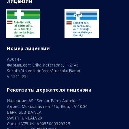
Лицензии
Номер лицензии
A00147
Фармацевт: Ērika Pētersone, F-2146
Sertifikāts veterināro zāļu izplatīšanai
V-1511-25
Реквизиты держателя лицензии
Название: AS "Sentor Farm Aptiekas"
Адрес: Mūkusalas iela 41b, Rīga, LV-1004
Банк: SEB BANLA
SWIFT: UNLALV2X
Счет: LV75UNLA0055000329325