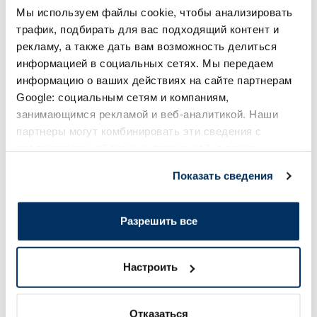
Page 1 of 10
Мы используем файлы cookie, чтобы анализировать
трафик, подбирать для вас подходящий контент и
Солнечная защита летом ☀️
рекламу, а также дать вам возможность делиться
информацией в социальных сетях. Мы передаем
информацию о ваших действиях на сайте партнерам
Более...
Google: социальным сетям и компаниям,
занимающимся рекламой и веб-аналитикой. Наши
-60%
-60%
партнеры могут комбинировать эти сведения с
предоставленной вами информацией, а также
данными, которые они получили при использовании
Показать сведения
вами их сервисов.
Разрешить все
EUCERIN Kids Dry Touch SPF 50+
BABE Sunscreen SP
Настроить
крем-гель, 200 мл
солнцезащитное ср
мл
Отказаться