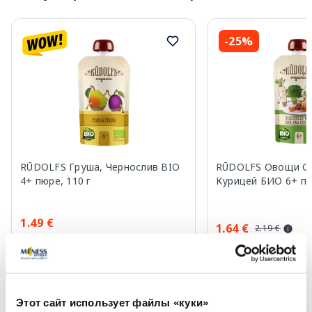
-25%
RŪDOLFS Груша, Чернослив BIO
RŪDOLFS Овощи С 
4+ пюре, 110 г
Курицей БИО 6+ пю
1.49 €
1.64 €
2.19 €
В корзину
В кор
Лучшая цена за 30 дней:
1.42 €
Регулярная цена: 1.99 €
Регулярная цена: 2.19 €
Этот сайт использует файлы «куки»