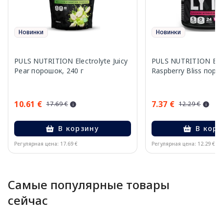
Новинки
Новинки
PULS NUTRITION Electrolyte Juicy
PULS NUTRITION Ele
Pear порошок, 240 г
Raspberry Bliss пор
10.61 €
7.37 €
17.69 €
12.29 €
В корзину
В кор
Регулярная цена: 17.69 €
Регулярная цена: 12.29 €
Page 1 of 10
Самые популярные товары
сейчас