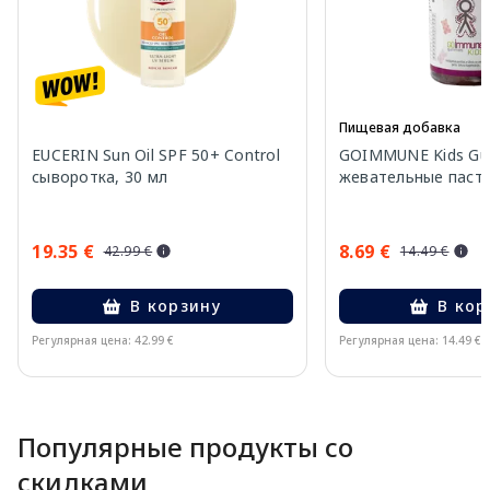
Пищевая добавка
EUCERIN Sun Oil SPF 50+ Control
GOIMMUNE Kids G
сыворотка, 30 мл
жевательные пасти
19.35 €
8.69 €
42.99 €
14.49 €
В корзину
В кор
Регулярная цена: 42.99 €
Регулярная цена: 14.49 €
Page 1 of 10
Популярные продукты со
скидками