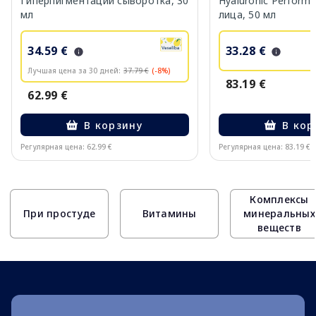
Гиперпигментации сыворотка, 30
Hyaluronic Perform
мл
лица, 50 мл
34.59 €
33.28 €
Лучшая цена за 30 дней:
37.79 €
(-8%)
83.19 €
62.99 €
В корзину
В кор
Регулярная цена: 62.99 €
Регулярная цена: 83.19 €
Page 1 of 10
Комплексы
При простуде
Витамины
минеральных
веществ