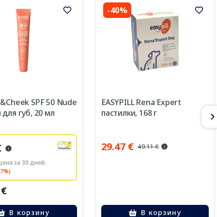
-40%
p&Cheek SPF 50 Nude
EASYPILL Rena Expert
 для губ, 20 мл
пастилки, 168 г
29.47 €
€
49.11 €
ена за 30 дней:
27%)
 €
В корзину
В корзину