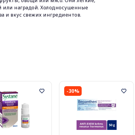
фрукты, овощи или мясо. Они легкие,
ой или наградой. Холодносушенные
ва и вкус свежих ингредиентов.
-30%