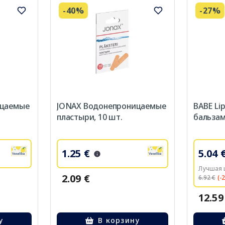
-40%
-27%
ицаемые
JONAX Водонепроницаемые
BABE Li
пластыри, 10 шт.
бальзам
1.25 €
5.04 
Лучшая ц
2.09 €
6.92 €
(-
12.59
у
В корзину