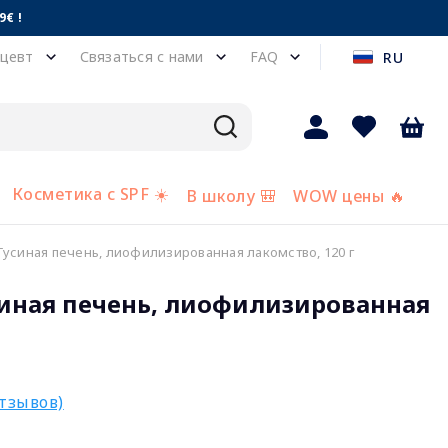
€ !
цевт
Связаться с нами
FAQ
RU
Косметика с SPF ☀️
В школу 🎒
WOW цены 🔥
Гусиная печень, лиофилизированная лакомство, 120 г
синая печень, лиофилизированная
отзывов)