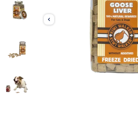
Item
1
of
4
Item
1
of
4