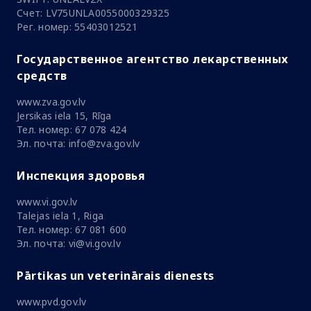
Счет: LV75UNLA0055000329325
Рег. номер: 55403012521
Государственное агентство лекарственных
средств
www.zva.gov.lv
Jersikas iela 15, Rīga
Тел. номер: 67 078 424
Эл. почта: info@zva.gov.lv
Инспекция здоровья
www.vi.gov.lv
Talejas iela 1, Riga
Тел. номер: 67 081 600
Эл. почта: vi@vi.gov.lv
Pārtikas un veterinārais dienests
www.pvd.gov.lv