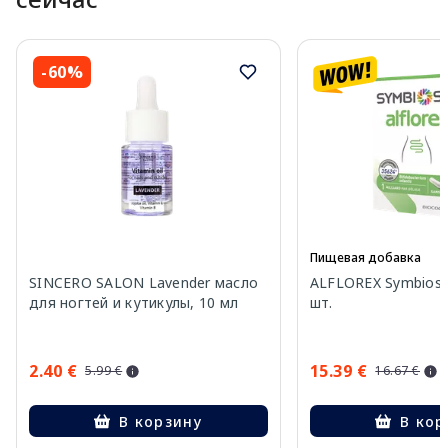
-60%
Пищевая добавка
SINCERO SALON Lavender масло
ALFLOREX Symbiosy
для ногтей и кутикулы, 10 мл
шт.
2.40 €
15.39 €
5.99 €
16.67 €
В корзину
В кор