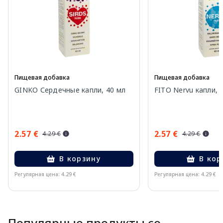
Пищевая добавка
Пищевая добавка
GINKO Сердечные капли, 40 мл
FITO Nervu капли, 
2.57 €
2.57 €
4.29 €
4.29 €
В корзину
В кор
Регулярная цена: 4.29 €
Регулярная цена: 4.29 €
Page 1 of 10
Популярные продукты со