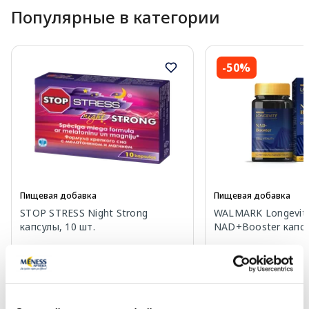
Популярные в категории
-50%
Пищевая добавка
Пищевая добавка
STOP STRESS Night Strong
WALMARK Longevit
капсулы, 10 шт.
NAD+Booster капсу
5.89 €
27.00 €
53.99 €
В корзину
В кор