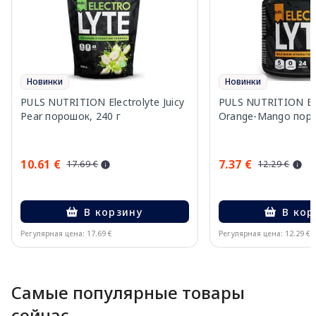
Новинки
Новинки
PULS NUTRITION Electrolyte Juicy
PULS NUTRITION Ele
Pear порошок, 240 г
Orange-Mango поро
10.61 €
7.37 €
17.69 €
12.29 €
В корзину
В кор
Регулярная цена: 17.69 €
Регулярная цена: 12.29 €
Page 1 of 10
Самые популярные товары
сейчас