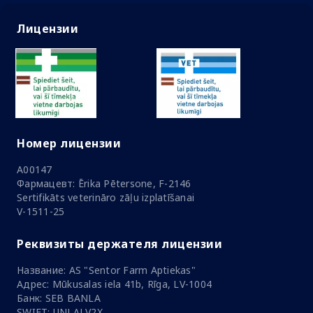
Лицензии
Номер лицензии
A00147
Фармацевт: Ērika Pētersone, F-2146
Sertifikāts veterināro zāļu izplatīšanai
V-1511-25
Реквизиты держателя лицензии
Название: AS "Sentor Farm Aptiekas"
Адрес: Mūkusalas iela 41b, Rīga, LV-1004
Банк: SEB BANLA
SWIFT: UNLALV2X