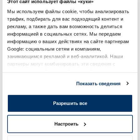
Этот сайт использует файлы «куки»
Регулярная цена: 53.99 €
Мы используем файлы cookie, чтобы анализировать
трафик, подбирать для вас подходящий контент и
Page 1 of 10
рекламу, а также дать вам возможность делиться
информацией в социальных сетях. Мы передаем
Солнечная защита летом ☀️
информацию о ваших действиях на сайте партнерам
Google: социальным сетям и компаниям,
занимающимся рекламой и веб-аналитикой. Наши
Более...
партнеры могут комбинировать эти сведения с
предоставленной вами информацией, а также
-60%
-60%
данными, которые они получили при использовании
Показать сведения
вами их сервисов.
Разрешить все
Настроить
EUCERIN Kids Dry Touch SPF 50+
EUCERIN Sun Oil Co