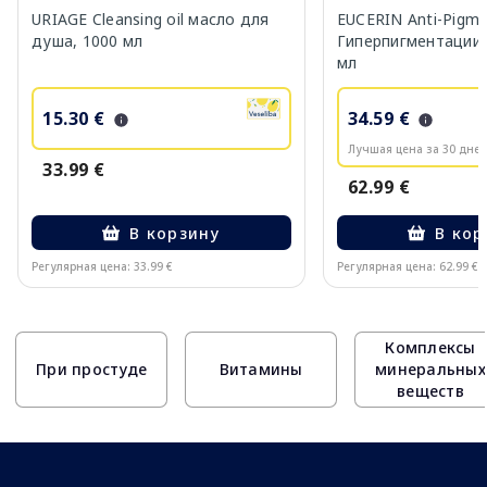
URIAGE Cleansing oil масло для
EUCERIN Anti-Pigm
душа, 1000 мл
Гиперпигментации 
мл
15.30 €
34.59 €
Лучшая цена за 30 дней
33.99 €
62.99 €
В корзину
В кор
Регулярная цена: 33.99 €
Регулярная цена: 62.99 €
Page 1 of 10
Комплексы
При простуде
Витамины
минеральных
веществ