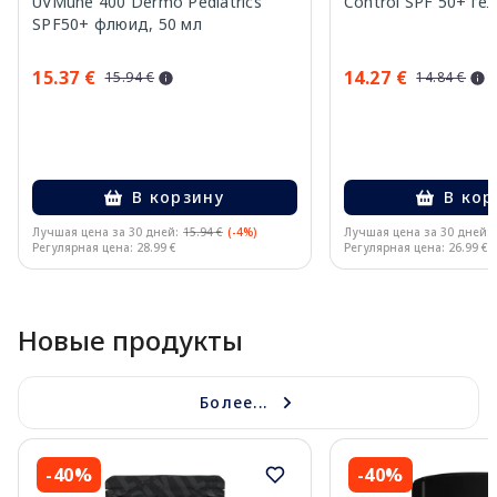
UVMune 400 Dermo Pediatrics
Control SPF 50+ ге
SPF50+ флюид, 50 мл
15.37 €
14.27 €
15.94 €
14.84 €
В корзину
В кор
Лучшая цена за 30 дней:
15.94 €
(-4%)
Лучшая цена за 30 дней:
Регулярная цена: 28.99 €
Регулярная цена: 26.99 €
Page 1 of 10
Новые продукты
Более...
-40%
-40%