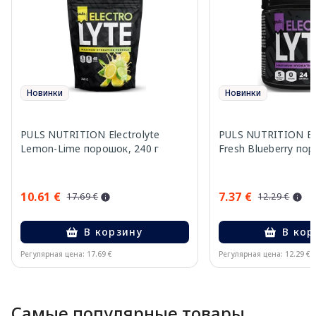
Новинки
Новинки
PULS NUTRITION Electrolyte
PULS NUTRITION Ele
Lemon-Lime порошок, 240 г
Fresh Blueberry пор
10.61 €
7.37 €
17.69 €
12.29 €
В корзину
В кор
Регулярная цена: 17.69 €
Регулярная цена: 12.29 €
Page 1 of 10
Самые популярные товары