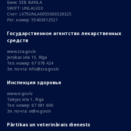
Банк: SEB BANLA
SWIFT: UNLALV2X
Счет: LV75UNLA0055000329325
Рег. номер: 55403012521
Государственное агентство лекарственных
средств
www.zva.gov.lv
Jersikas iela 15, Rīga
Тел. номер: 67 078 424
Эл. почта: info@zva.gov.lv
Инспекция здоровья
www.vi.gov.lv
Talejas iela 1, Riga
Тел. номер: 67 081 600
Эл. почта: vi@vi.gov.lv
Pārtikas un veterinārais dienests