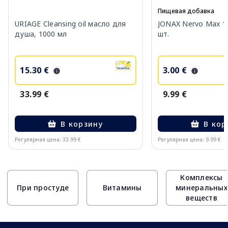
Пищевая добавка
URIAGE Cleansing oil масло для
JONAX Nervo Max т
душа, 1000 мл
шт.
15.30 €
3.00 €
33.99 €
9.99 €
В корзину
В кор
Регулярная цена: 33.99 €
Регулярная цена: 9.99 €
Page 1 of 10
Комплексы
При простуде
Витамины
минеральных
веществ