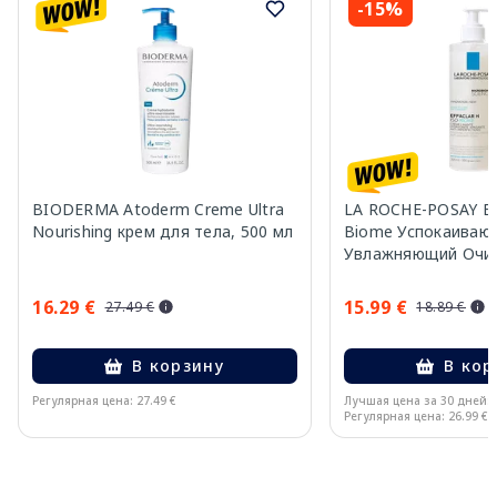
-15%
BIODERMA Atoderm Creme Ultra
LA ROCHE-POSAY Eff
Nourishing крем для тела, 500 мл
Biome Успокаиваю
Увлажняющий Оч
крем, 390 мл
16.29 €
15.99 €
27.49 €
18.89 €
В корзину
В кор
Регулярная цена: 27.49 €
Лучшая цена за 30 дней:
Регулярная цена: 26.99 €
Page 1 of 10