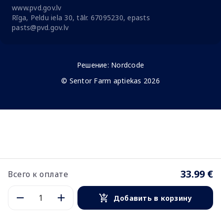
www.pvd.gov.lv
Rīga, Peldu iela 30, tālr. 67095230, epasts
pasts@pvd.gov.lv
Решение:
Nordcode
© Sentor Farm aptiekas 2026
33.99 €
Всего к оплате
Добавить в корзину