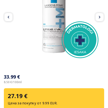
Item
1
33.99 €
of
2
8.50 €/100ml
27.19 €
Цена за покупку от 9.99 EUR.