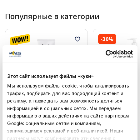
Популярные в категории
-30%
Этот сайт использует файлы «куки»
Мы используем файлы cookie, чтобы анализировать
трафик, подбирать для вас подходящий контент и
EUCERIN AtopiControl бальзам,
PHARMACERIS E Em
рекламу, а также дать вам возможность делиться
400 мл
бальзам для тела, 
информацией в социальных сетях. Мы передаем
информацию о ваших действиях на сайте партнерам
22.51 €
18.12 €
24.49 €
25.89 €
Google: социальным сетям и компаниям,
занимающимся рекламой и веб-аналитикой. Наши
партнеры могут комбинировать эти сведения с
В корзину
В кор