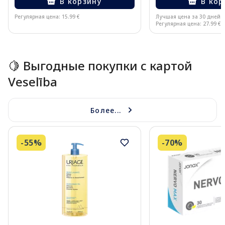
В корзину
В кор
Регулярная цена: 15.99 €
Лучшая цена за 30 дней:
Регулярная цена: 27.99 €
Page 1 of 15
🍋 Выгодные покупки с картой
Veselība
Более...
-55%
-70%