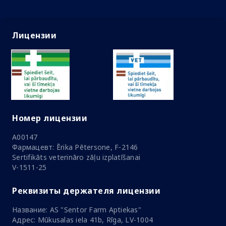
Лицензии
Номер лицензии
A00147
Фармацевт: Ērika Pētersone, F-2146
Sertifikāts veterināro zāļu izplatīšanai
V-1511-25
Реквизиты держателя лицензии
Название: AS "Sentor Farm Aptiekas"
Адрес: Mūkusalas iela 41b, Rīga, LV-1004