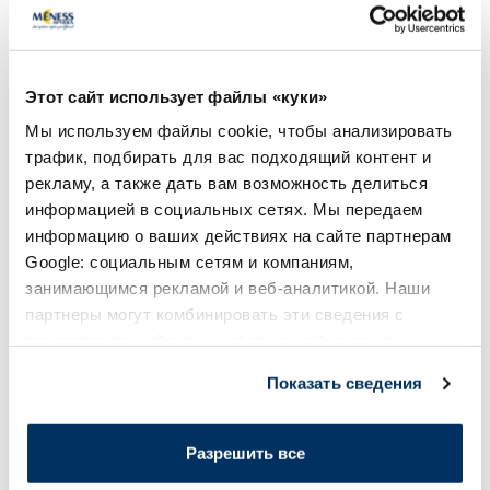
вода, 400 мл
мицеллярная вода,
16.65 €
12.40 €
23.79 €
16.10 €
Этот сайт использует файлы «куки»
Мы используем файлы cookie, чтобы анализировать
В корзину
В кор
трафик, подбирать для вас подходящий контент и
рекламу, а также дать вам возможность делиться
Регулярная цена: 23.79 €
Лучшая цена за 30 дней:
Регулярная цена: 24.79 €
информацией в социальных сетях. Мы передаем
Page 1 of 10
информацию о ваших действиях на сайте партнерам
Google: социальным сетям и компаниям,
Солнечная защита летом ☀️
занимающимся рекламой и веб-аналитикой. Наши
партнеры могут комбинировать эти сведения с
предоставленной вами информацией, а также
Более...
данными, которые они получили при использовании
Показать сведения
вами их сервисов.
Разрешить все