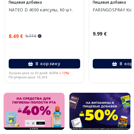
Пищевая добавка
Пищевая добавка
NATEO D 4000 капсулы, 60 шт.
FARINGOSPRAY Kids
9.99 €
8.49 €
9.77 €
В корзину
В кор
Лучшая цена за 30 дней:
9.77 €
(-13%)
Регулярная цена: 16.29 €
Page 1 of 10