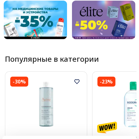
Популярные в категории
-30%
-23%
AVENE Cleanance мицеллярная
BIODERMA Sebium