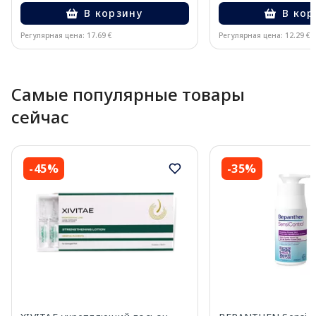
В корзину
В кор
Регулярная цена: 17.69 €
Регулярная цена: 12.29 €
Page 1 of 10
Самые популярные товары
сейчас
-45%
-35%