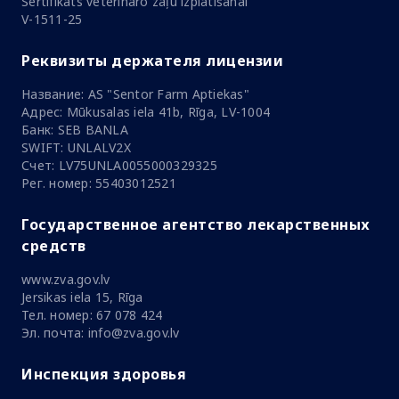
Sertifikāts veterināro zāļu izplatīšanai
V-1511-25
Реквизиты держателя лицензии
Название: AS "Sentor Farm Aptiekas"
Адрес: Mūkusalas iela 41b, Rīga, LV-1004
Банк: SEB BANLA
SWIFT: UNLALV2X
Счет: LV75UNLA0055000329325
Рег. номер: 55403012521
Государственное агентство лекарственных
средств
www.zva.gov.lv
Jersikas iela 15, Rīga
Тел. номер: 67 078 424
Эл. почта: info@zva.gov.lv
Инспекция здоровья