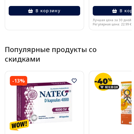
В корзину
В кор
Лучшая цена за 30 дней:
Регулярная цена: 22.99 €
Page 1 of 10
Популярные продукты со
скидками
-13%