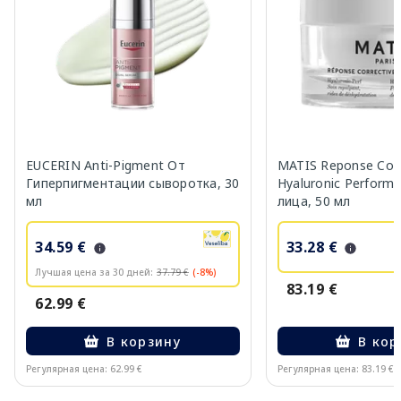
EUCERIN Anti-Pigment От
MATIS Reponse Corr
Гиперпигментации сыворотка, 30
Hyaluronic Perform
мл
лица, 50 мл
34.59 €
33.28 €
Лучшая цена за 30 дней:
37.79 €
(-8%)
83.19 €
62.99 €
В корзину
В кор
Регулярная цена: 62.99 €
Регулярная цена: 83.19 €
Page 1 of 10