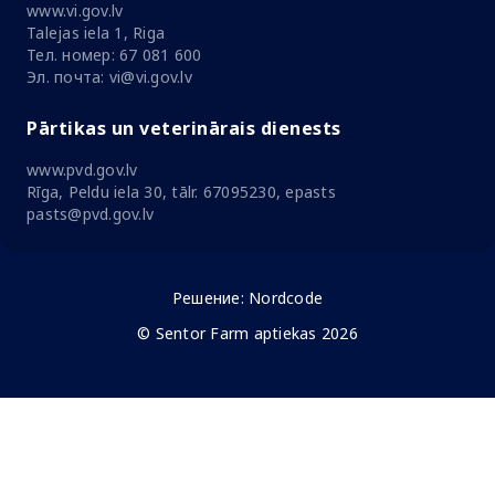
www.vi.gov.lv
Talejas iela 1, Riga
Тел. номер: 67 081 600
Эл. почта: vi@vi.gov.lv
Pārtikas un veterinārais dienests
www.pvd.gov.lv
Rīga, Peldu iela 30, tālr. 67095230, epasts
pasts@pvd.gov.lv
Решение:
Nordcode
© Sentor Farm aptiekas 2026