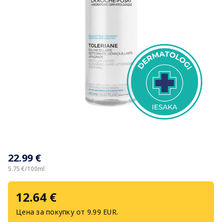
Item
1
22.99 €
of
1
5.75 €/100ml
12.64 €
Цена за покупку от 9.99 EUR.