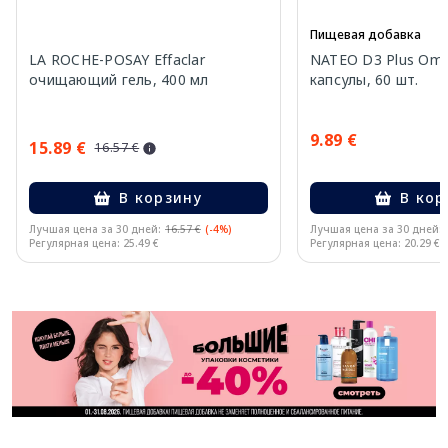
Пищевая добавка
LA ROCHE-POSAY Effaclar
NATEO D3 Plus Ome
очищающий гель, 400 мл
капсулы, 60 шт.
9.89 €
15.89 €
16.57 €
В корзину
В кор
Лучшая цена за 30 дней:
16.57 €
(-4%)
Лучшая цена за 30 дней:
Регулярная цена: 25.49 €
Регулярная цена: 20.29 €
Page 1 of 11