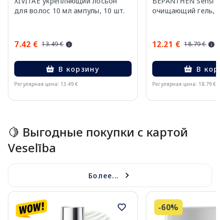
XIVITAE укрепляющий лосьон
BEPANTHEN Sensi C
для волос 10 мл ампулы, 10 шт.
очищающий гель, 
7.42 €
12.21 €
13.49 €
18.79 €
В корзину
В кор
Регулярная цена: 13.49 €
Регулярная цена: 18.79 €
Page 1 of 15
🍋 Выгодные покупки с картой
Veselība
Более...
-60%