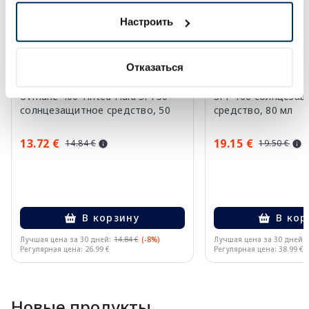
Настроить
Отказаться
LA ROCHE-POSAY Anthelios
EUCERIN SUN Actini
UVmune 400 Tinted Fluid SPF50+
SPF 100 солнцеза
солнцезащитное средство, 50
средство, 80 мл
мл
13.72 €
19.15 €
14.84 €
19.50 €
В корзину
В кор
Лучшая цена за 30 дней:
14.84 €
(-8%)
Лучшая цена за 30 дней:
Регулярная цена: 26.99 €
Регулярная цена: 38.99 €
Page 1 of 10
Новые продукты