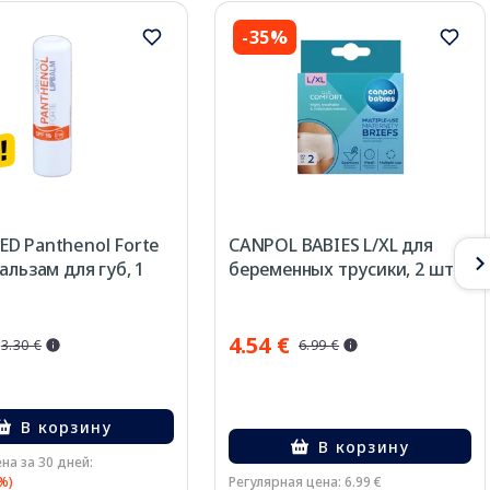
-35%
D Panthenol Forte
CANPOL BABIES L/XL для
альзам для губ, 1
беременных трусики, 2 шт.
4.54 €
3.30 €
6.99 €
В корзину
В корзину
на за 30 дней:
%)
Регулярная цена: 6.99 €