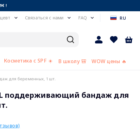
€ !
цевт
Связаться с нами
FAQ
RU
Косметика с SPF ☀️
В школу 🎒
WOW цены 🔥
аж для беременных, 1 шт.
 L поддерживающий бандаж для
т.
отзывов)