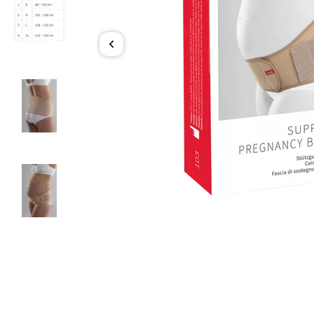
Item
1
of
4
Item
1
of
4