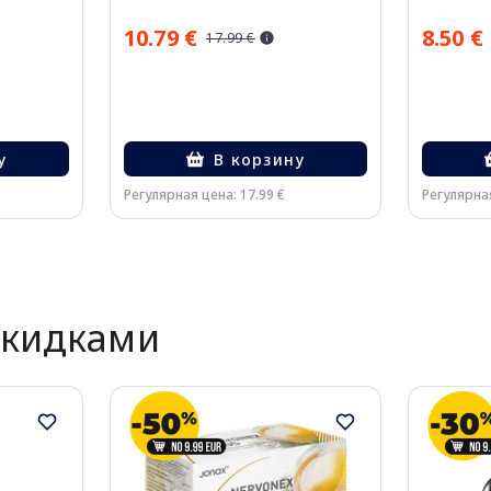
компрессионные колготки, 1
шт.
10.79 €
8.50 €
17.99 €
у
В корзину
Регулярная цена: 17.99 €
Регулярная
скидками