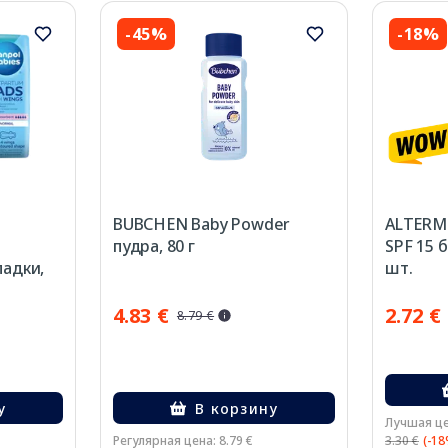
-45%
-18%
BUBCHEN Baby Powder
ALTERME
пудра, 80 г
SPF 15 б
ладки,
шт.
4.83 €
2.72 €
8.79 €
у
В корзину
Лучшая це
Регулярная цена: 8.79 €
3.30 €
(-18