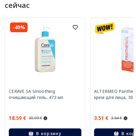
сейчас
-40%
CERAVE SA Smoothing
ALTERMED Pantheno
очищающий гель, 473 мл
крем для лица, 30 
18.59 €
3.51 €
30.99 €
3.64 €
В корзину
В кор