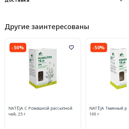
Другие заинтересованы
-50%
-50%
NATĒJA С Ромашкой рассыпной
NATĒJA Тминный ра
чай, 25 г
100 г