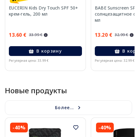
EUCERIN Kids Dry Touch SPF 50+
BABE Sunscreen SP
крем-гель, 200 мл
солнцезащитное ср
мл
13.60 €
13.20 €
33.99 €
32.99 €
В корзину
В кор
Регулярная цена: 33.99 €
Регулярная цена: 32.99 €
Page 1 of 10
Новые продукты
Более...
-40%
-40%