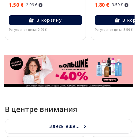
1.50 €
1.80 €
2.99 €
3.59 €
В корзину
В кор
Регулярная цена: 2.99 €
Регулярная цена: 3.59 €
Page 1 of 11
В центре внимания
Здесь еще...