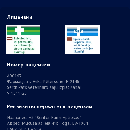
Лицензии
Номер лицензии
A00147
Фармацевт: Ērika Pētersone, F-2146
Sertifikāts veterināro zāļu izplatīšanai
V-1511-25
Реквизиты держателя лицензии
Название: AS "Sentor Farm Aptiekas"
Адрес: Mūkusalas iela 41b, Rīga, LV-1004
Банк: SEB BANLA