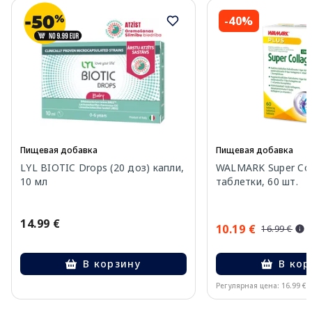
-40%
Пищевая добавка
Пищевая добавка
LYL BIOTIC Drops (20 доз) капли,
WALMARK Super Col
10 мл
таблетки, 60 шт.
14.99 €
10.19 €
16.99 €
В корзину
В кор
Регулярная цена: 16.99 €
Page 1 of 10