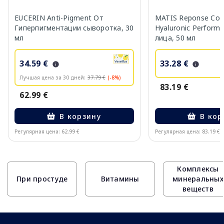
EUCERIN Anti-Pigment От
MATIS Reponse Corr
Гиперпигментации сыворотка, 30
Hyaluronic Perform
мл
лица, 50 мл
34.59 €
33.28 €
Лучшая цена за 30 дней:
37.79 €
(-8%)
83.19 €
62.99 €
В корзину
В кор
Регулярная цена: 62.99 €
Регулярная цена: 83.19 €
Page 1 of 10
Комплексы
При простуде
Витамины
минеральных
веществ