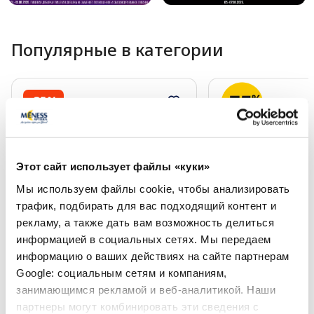
Популярные в категории
-35%
Этот сайт использует файлы «куки»
Мы используем файлы cookie, чтобы анализировать
трафик, подбирать для вас подходящий контент и
рекламу, а также дать вам возможность делиться
NORDEPLAST 5 см х 5 м, красный
4 м x 6 см эластич
информацией в социальных сетях. Мы передаем
кинезиологический тейп, 1 шт.
самоклеющийся бин
информацию о ваших действиях на сайте партнерам
Google: социальным сетям и компаниям,
1.54 €
9.09 €
13.99 €
занимающимся рекламой и веб-аналитикой. Наши
партнеры могут комбинировать эти сведения с