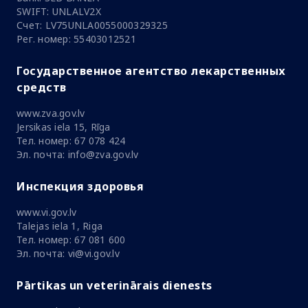
SWIFT: UNLALV2X
Счет: LV75UNLA0055000329325
Рег. номер: 55403012521
Государственное агентство лекарственных
средств
www.zva.gov.lv
Jersikas iela 15, Rīga
Тел. номер: 67 078 424
Эл. почта: info@zva.gov.lv
Инспекция здоровья
www.vi.gov.lv
Talejas iela 1, Riga
Тел. номер: 67 081 600
Эл. почта: vi@vi.gov.lv
Pārtikas un veterinārais dienests