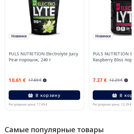
Новинки
Новинки
PULS NUTRITION Electrolyte Juicy
PULS NUTRITION Ele
Pear порошок, 240 г
Raspberry Bliss пор
10.61 €
7.37 €
17.69 €
12.29 €
В корзину
В кор
Регулярная цена: 17.69 €
Регулярная цена: 12.29 €
Page 1 of 10
Самые популярные товары