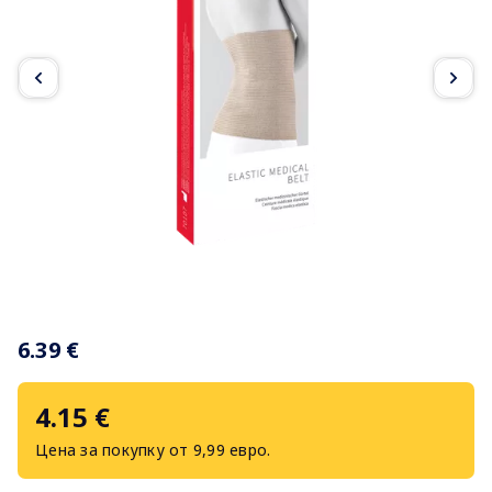
Item
1
6.39 €
of
2
4.15 €
Цена за покупку от 9,99 евро.