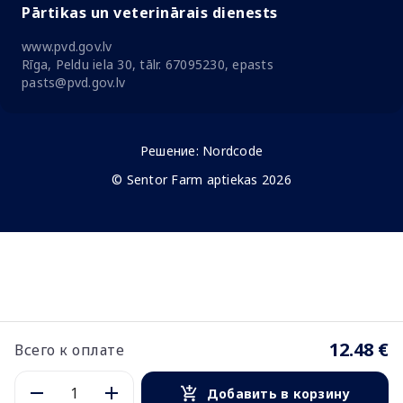
Pārtikas un veterinārais dienests
www.pvd.gov.lv
Rīga, Peldu iela 30, tālr. 67095230, epasts
pasts@pvd.gov.lv
Решение:
Nordcode
© Sentor Farm aptiekas 2026
12.48 €
Всего к оплате
Добавить в корзину