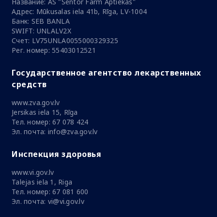
Название: AS "Sentor Farm Aptiekas"
Адрес: Mūkusalas iela 41b, Rīga, LV-1004
Банк: SEB BANLA
SWIFT: UNLALV2X
Счет: LV75UNLA0055000329325
Рег. номер: 55403012521
Государственное агентство лекарственных
средств
www.zva.gov.lv
Jersikas iela 15, Rīga
Тел. номер: 67 078 424
Эл. почта: info@zva.gov.lv
Инспекция здоровья
www.vi.gov.lv
Talejas iela 1, Riga
Тел. номер: 67 081 600
Эл. почта: vi@vi.gov.lv