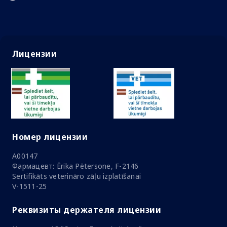
Лицензии
Номер лицензии
A00147
Фармацевт: Ērika Pētersone, F-2146
Sertifikāts veterināro zāļu izplatīšanai
V-1511-25
Реквизиты держателя лицензии