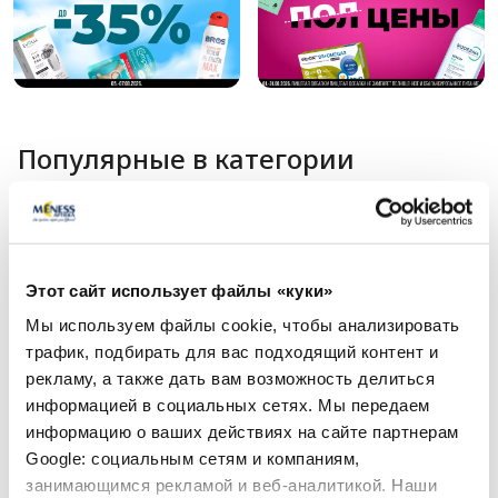
Популярные в категории
Этот сайт использует файлы «куки»
Мы используем файлы cookie, чтобы анализировать
трафик, подбирать для вас подходящий контент и
рекламу, а также дать вам возможность делиться
информацией в социальных сетях. Мы передаем
информацию о ваших действиях на сайте партнерам
Безрецептурные лекарства
Безрецептурные лека
Google: социальным сетям и компаниям,
PROCTO-GLYVENOL 400 mg/40
PROCTO-GLYVENOL 
занимающимся рекламой и веб-аналитикой. Наши
mg суппозитории, 10 шт.
mg/g ректальный кр