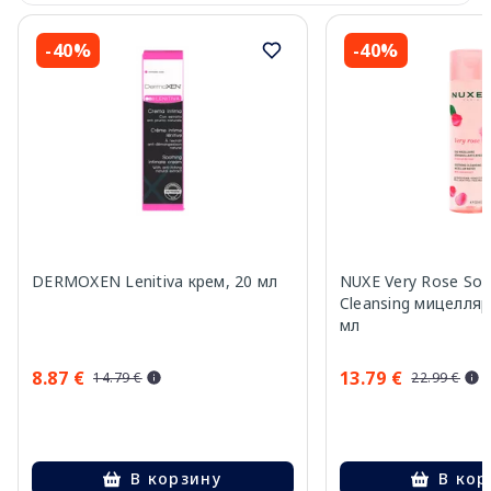
-40%
-40%
DERMOXEN Lenitiva крем, 20 мл
NUXE Very Rose Soo
Cleansing мицелляр
мл
8.87 €
13.79 €
14.79 €
22.99 €
В корзину
В кор