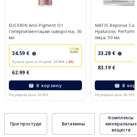
EUCERIN Anti-Pigment От
MATIS Reponse Corr
Гиперпигментации сыворотка, 30
Hyaluronic Perform
мл
лица, 50 мл
34.59 €
33.28 €
Лучшая цена за 30 дней:
37.79 €
(-8%)
83.19 €
62.99 €
В корзину
В кор
Регулярная цена: 62.99 €
Регулярная цена: 83.19 €
Page 1 of 10
Комплексы
При простуде
Витамины
минеральных
веществ