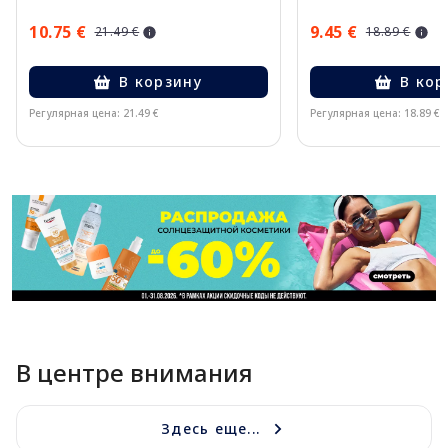
10.75 €
9.45 €
21.49 €
18.89 €
В корзину
В кор
Регулярная цена: 21.49 €
Регулярная цена: 18.89 €
Page 1 of 11
В центре внимания
Здесь еще...