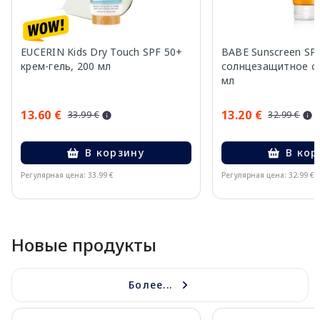
EUCERIN Kids Dry Touch SPF 50+
BABE Sunscreen SP
крем-гель, 200 мл
солнцезащитное ср
мл
13.60 €
13.20 €
33.99 €
32.99 €
В корзину
В кор
Регулярная цена: 33.99 €
Регулярная цена: 32.99 €
Page 1 of 10
Новые продукты
Более...