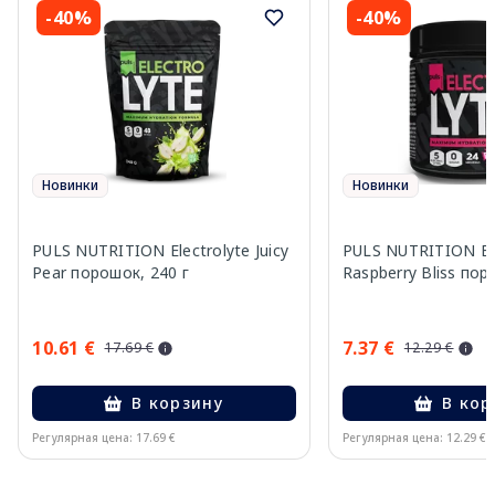
-40%
-40%
Новинки
Новинки
PULS NUTRITION Electrolyte Juicy
PULS NUTRITION Ele
Pear порошок, 240 г
Raspberry Bliss пор
10.61 €
7.37 €
17.69 €
12.29 €
В корзину
В кор
Регулярная цена: 17.69 €
Регулярная цена: 12.29 €
Page 1 of 10