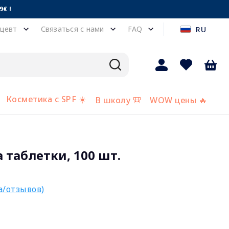
€ !
цевт
Связаться с нами
FAQ
RU
Косметика с SPF ☀️
В школу 🎒
WOW цены 🔥
a таблетки, 100 шт.
а/отзывов)