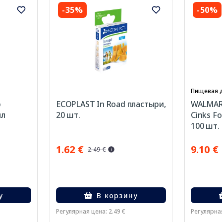
-35%
-50%
Пищевая 
р
ECOPLAST In Road пластыри,
WALMARK
мл
20 шт.
Cinks Fo
100 шт.
1.62 €
9.10 €
2.49 €
у
В корзину
Регулярная цена: 2.49 €
Регулярная