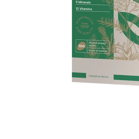
Item
1
of
1
Item
1
of
1