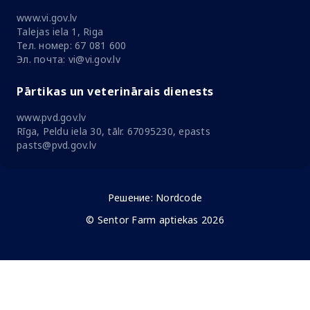
www.vi.gov.lv
Talejas iela 1, Riga
Тел. номер: 67 081 600
Эл. почта: vi@vi.gov.lv
Pārtikas un veterinārais dienests
www.pvd.gov.lv
Rīga, Peldu iela 30, tālr. 67095230, epasts
pasts@pvd.gov.lv
Решение:
Nordcode
© Sentor Farm aptiekas 2026