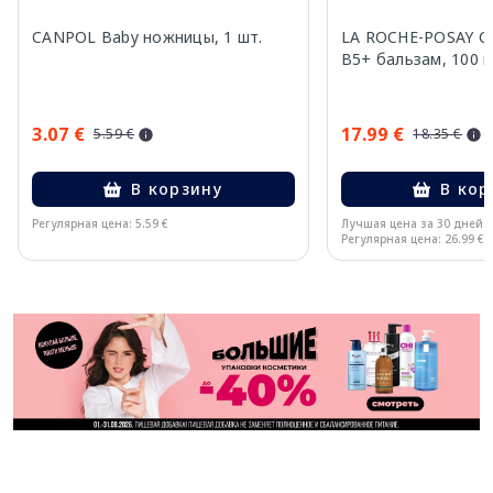
CANPOL Baby ножницы, 1 шт.
LA ROCHE-POSAY Ci
B5+ бальзам, 100 
3.07 €
17.99 €
5.59 €
18.35 €
В корзину
В кор
Регулярная цена: 5.59 €
Лучшая цена за 30 дней:
Регулярная цена: 26.99 €
Page 1 of 11