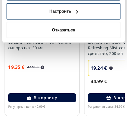
Настроить
Отказаться
EUCERIN Sun Oil SPF 50+ Control
LA ROCHE-POSAY UV
сыворотка, 30 мл
Refreshing Mist с
средство, 200 мл
19.35 €
42.99 €
19.24 €
34.99 €
В корзину
В кор
Регулярная цена: 42.99 €
Регулярная цена: 34.99 €
Page 1 of 10