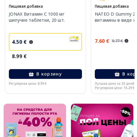
Пищевая добавка
Пищевая добавка
JONAX Витамин С 1000 мг
NATEO D Gummy 20
шипучие таблетки, 20 шт.
витамины в виде же
7.60 €
9.77 €
4.50 €
8.99 €
В корзину
В кор
Регулярная цена: 8.99 €
Лучшая цена за 30 дней:
Регулярная цена: 16.29 €
Page 1 of 10