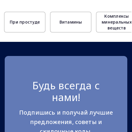
Page 1 of 10
Комплексы
При простуде
Витамины
минеральных
веществ
Будь всегда с
нами!
Подпишись и получай лучшие
предложения, советы и
скидочные коды.