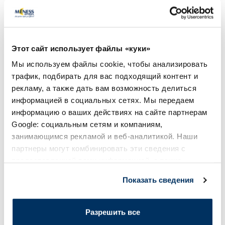
LA ROCHE-POSAY Effaclar H Iso-
BEAUTERRA Fleur De
Biome Успокаивающий
для душа, 1000 мл
Увлажняющий Очищающий
крем, 390 мл
Этот сайт использует файлы «куки»
15.99 €
10.28 €
18.89 €
14.69 €
Мы используем файлы cookie, чтобы анализировать
трафик, подбирать для вас подходящий контент и
В корзину
В кор
рекламу, а также дать вам возможность делиться
Лучшая цена за 30 дней:
18.89 €
(-15%)
Регулярная цена: 14.69 €
информацией в социальных сетях. Мы передаем
Регулярная цена: 26.99 €
информацию о ваших действиях на сайте партнерам
Page 1 of 10
Google: социальным сетям и компаниям,
занимающимся рекламой и веб-аналитикой. Наши
Солнечная защита летом ☀️
партнеры могут комбинировать эти сведения с
предоставленной вами информацией, а также
данными, которые они получили при использовании
Более...
Показать сведения
вами их сервисов.
-55%
-45%
Разрешить все