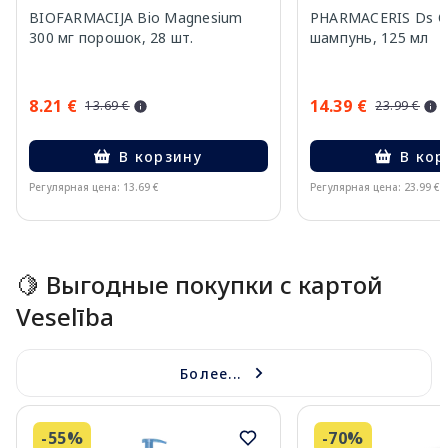
BIOFARMACIJA Bio Magnesium
PHARMACERIS Ds Oc
300 мг порошок, 28 шт.
шампунь, 125 мл
8.21 €
14.39 €
13.69 €
23.99 €
В корзину
В кор
Регулярная цена: 13.69 €
Регулярная цена: 23.99 €
Page 1 of 15
🍋 Выгодные покупки с картой
Veselība
Более...
-55%
-70%