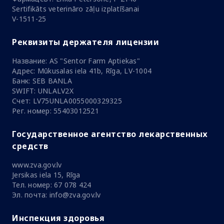
Sertifikāts veterināro zāļu izplatīšanai
V-1511-25
Реквизиты держателя лицензии
Название: AS "Sentor Farm Aptiekas"
Адрес: Mūkusalas iela 41b, Rīga, LV-1004
Банк: SEB BANLA
SWIFT: UNLALV2X
Счет: LV75UNLA0055000329325
Рег. номер: 55403012521
Государственное агентство лекарственных
средств
www.zva.gov.lv
Jersikas iela 15, Rīga
Тел. номер: 67 078 424
Эл. почта: info@zva.gov.lv
Инспекция здоровья