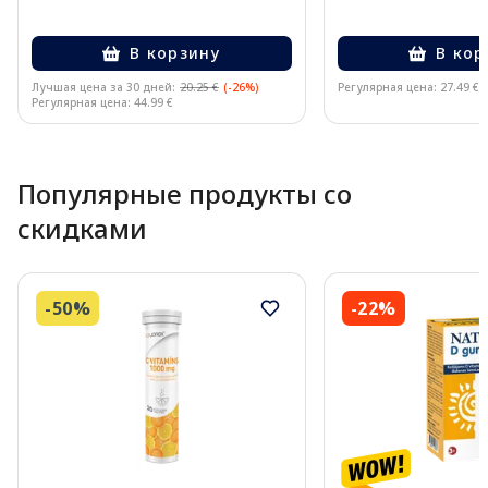
В корзину
В кор
Лучшая цена за 30 дней:
20.25 €
(-26%)
Регулярная цена: 27.49 €
Регулярная цена: 44.99 €
Page 1 of 10
Популярные продукты со
скидками
-50%
-22%