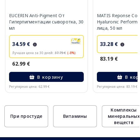
EUCERIN Anti-Pigment От
MATIS Reponse Corr
Гиперпигментации сыворотка, 30
Hyaluronic Perform
мл
лица, 50 мл
34.59 €
33.28 €
Лучшая цена за 30 дней:
37.79 €
(-8%)
83.19 €
62.99 €
В корзину
В кор
Регулярная цена: 62.99 €
Регулярная цена: 83.19 €
Page 1 of 10
Комплексы
При простуде
Витамины
минеральных
веществ