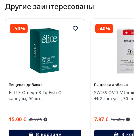
Другие заинтересованы
-50%
-40%
Пищевая добавка
Пищевая добавка
ELITE Omega-3 Tg Fish Oil
SWISS OVIT Vitamin
капсулы, 90 шт.
+K2 капсулы, 30 шт
15.00 €
7.97 €
29.99 €
13.29 €
В корзину
В кор