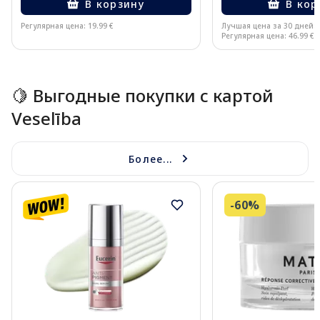
В корзину
В кор
Регулярная цена: 19.99 €
Лучшая цена за 30 дней:
Регулярная цена: 46.99 €
Page 1 of 15
🍋 Выгодные покупки с картой
Veselība
Более...
-60%