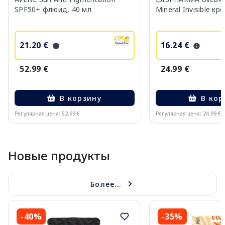
SPF50+ флюид, 40 мл
Mineral Invisible кр
21.20 €
16.24 €
52.99 €
24.99 €
В корзину
В кор
Регулярная цена: 52.99 €
Регулярная цена: 24.99 €
Page 1 of 10
Новые продукты
Более...
-40%
-35%