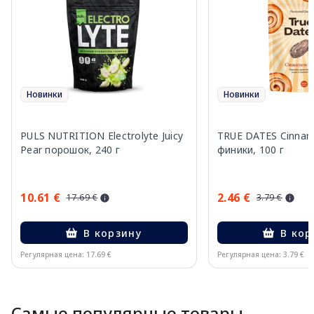
Новинки
Новинки
PULS NUTRITION Electrolyte Juicy
TRUE DATES Cinnam
Pear порошок, 240 г
финики, 100 г
10.61 €
2.46 €
17.69 €
3.79 €
В корзину
В кор
Регулярная цена: 17.69 €
Регулярная цена: 3.79 €
Page 1 of 10
Самые популярные товары